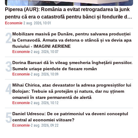
Piperea (AUR): România a evitat retrogradarea la junk
pentru că era o catastrofă pentru bănci și fondurile de
Economie
·
2 aug. 2026, 10:01
pensii
2
Mobilizare masivă pe Dunăre, pentru salvarea producției
la Cernavodă. Armata va detona o stâncă și va devia apa
fluviului - IMAGINI AERIENE
Economie
-
2 aug. 2026, 10:07
3
Dorina Barcari dă în vileag șmecheria înghețării pensiilor.
Sumele uriașe pierdute de fiecare român
Economie
-
2 aug. 2026, 10:09
4
Mihai Chirica, atac devastator la adresa progresiștilor lui
Bolojan: Trebuie să protejăm și natura, dar nu șținem
omaneii în stare permanentă de alertă
Economie
-
2 aug. 2026, 10:12
5
Daniel Udrescu: De ce patrimoniul va deveni conceptul
central al economiei viitoare?
Economie
-
2 aug. 2026, 09:22