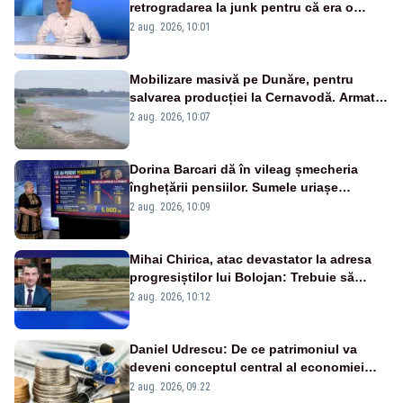
retrogradarea la junk pentru că era o
catastrofă pentru bănci și fondurile de
2 aug. 2026, 10:01
pensii
Mobilizare masivă pe Dunăre, pentru
salvarea producției la Cernavodă. Armata
va detona o stâncă și va devia apa
2 aug. 2026, 10:07
fluviului - IMAGINI AERIENE
Dorina Barcari dă în vileag șmecheria
înghețării pensiilor. Sumele uriașe
pierdute de fiecare român
2 aug. 2026, 10:09
Mihai Chirica, atac devastator la adresa
progresiștilor lui Bolojan: Trebuie să
protejăm și natura, dar nu șținem omaneii
2 aug. 2026, 10:12
în stare permanentă de alertă
Daniel Udrescu: De ce patrimoniul va
deveni conceptul central al economiei
viitoare?
2 aug. 2026, 09:22