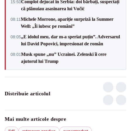
Complot dejucat în Serbia: doi bărbați, suspectați
15:50
că plănuiau asasinarea lui Vučić
Michele Morrone, apariție surpriză la Summer
08:11
Well: „Îi iubesc pe români”
„E idolul meu, dar m-a speriat puțin”. Adversarul
08:05
lui David Popovici, impresionat de român
Musk spune „nu” Ucrainei. Zelenski îi cere
08:01
ajutorul lui Trump
Distribuie articolul
Mai multe articole despre
lidl
retragere produs
supermarket