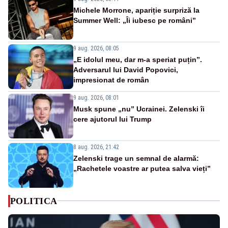
Michele Morrone, apariție surpriză la
Summer Well: „Îi iubesc pe români”
9 aug. 2026, 08:05
„E idolul meu, dar m-a speriat puțin”.
Adversarul lui David Popovici,
impresionat de român
9 aug. 2026, 08:01
Musk spune „nu” Ucrainei. Zelenski îi
cere ajutorul lui Trump
8 aug. 2026, 21:42
Zelenski trage un semnal de alarmă:
„Rachetele voastre ar putea salva vieți”
POLITICA