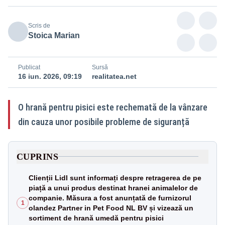
Scris de
Stoica Marian
Publicat
Sursă
16 iun. 2026, 09:19
realitatea.net
O hrană pentru pisici este rechemată de la vânzare
din cauza unor posibile probleme de siguranță
CUPRINS
Clienții Lidl sunt informați despre retragerea de pe
piață a unui produs destinat hranei animalelor de
companie. Măsura a fost anunțată de furnizorul
1
olandez Partner in Pet Food NL BV și vizează un
sortiment de hrană umedă pentru pisici