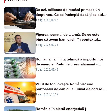
De azi, milioane de români primesc un
drept nou. Ce se întâmplă dacă ți se strică
un produs
1 aug. 2026, 09:37
Piperea, semnal de alarmă. De ce este
bine să avem bani cash, în contextul
alertei energetice?
1 aug. 2026, 09:39
România, la limita tehnică a importurilor
de energie. Prețurile cresc alarmant -
Analiză Realitatea Plus
1 aug. 2026, 09:46
Valul de foc lovește România: cod
portocaliu de caniculă, urmat de cod roșu
duminică. Temperaturile urcă spre 40°C
1 aug. 2026, 10:15
România în alertă energetică |