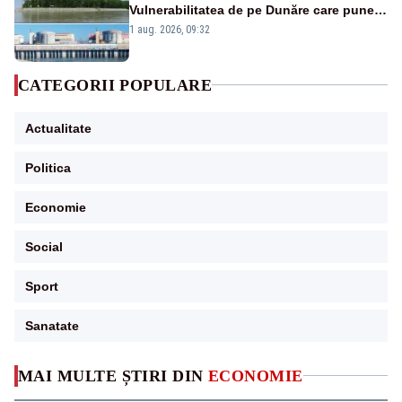
Vulnerabilitatea de pe Dunăre care pune
în pericol Centrala Cernavodă era
1 aug. 2026, 09:32
cunoscută de pe vremea lui Ceaușescu
CATEGORII POPULARE
Actualitate
Politica
Economie
Social
Sport
Sanatate
MAI MULTE ȘTIRI DIN
ECONOMIE