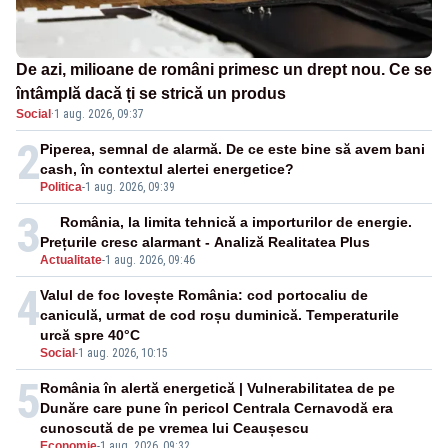
De azi, milioane de români primesc un drept nou. Ce se
întâmplă dacă ți se strică un produs
Social
·
1 aug. 2026, 09:37
2
Piperea, semnal de alarmă. De ce este bine să avem bani
cash, în contextul alertei energetice?
Politica
-
1 aug. 2026, 09:39
3
România, la limita tehnică a importurilor de energie.
Prețurile cresc alarmant - Analiză Realitatea Plus
Actualitate
-
1 aug. 2026, 09:46
4
Valul de foc lovește România: cod portocaliu de
caniculă, urmat de cod roșu duminică. Temperaturile
urcă spre 40°C
Social
-
1 aug. 2026, 10:15
5
România în alertă energetică | Vulnerabilitatea de pe
Dunăre care pune în pericol Centrala Cernavodă era
cunoscută de pe vremea lui Ceaușescu
Economie
-
1 aug. 2026, 09:32