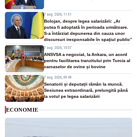
7 aug. 2026, 11:51
Bolojan, despre legea salarizării: „Ar
putea fi adoptată în perioada următoare.
S-a întârziat depunerea din cauza unor
discursuri iresponsabile în spaţiul public”
7 aug. 2026, 10:57
ANSVSA a negociat, la Ankara, un acord
pentru facilitarea tranzitului prin Turcia al
carcaselor de ovine și bovine
7 aug. 2026, 09:49
Senatorii și deputații rămân la muncă.
Sesiunea extraordinară, prelungită până
la votul pe legea salarizării
ECONOMIE