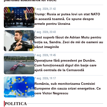
7 aug. 2026, 21:42
Trump: Rusia ar putea lovi un stat NATO
în această toamnă. Ce spune despre
armele pentru Ucraina
7 aug. 2026, 20:43
Gest superb făcut de Adrian Mutu pentru
soția sa, Sandra. Zeci de mii de oameni au
văzut imaginile
7 aug. 2026, 19:45
Operațiune fără precedent pe Dunăre.
Cum funcționează digul din barje care
ajută centrala de la Cernavodă
7 aug. 2026, 19:17
România, sub monitorizarea Comisiei
Europene din cauza crizei energetice. Ce
cere Victor Negrescu
POLITICA