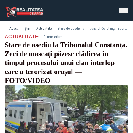
Acasă
Știri
Actualitate
Stare de asediu la Tribunalul Constanța. Zeci de mascați păzesc clădirea în timpul procesului unui clan interlop care a terorizat orașul — FOTO/VIDEO
·
ACTUALITATE
1 min citire
Stare de asediu la Tribunalul Constanța.
Zeci de mascați păzesc clădirea în
timpul procesului unui clan interlop
care a terorizat orașul —
FOTO/VIDEO