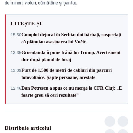
de minori, violuri, cămătărie și șantaj.
CITEȘTE ȘI
Complot dejucat în Serbia: doi bărbați, suspectați
15:50
că plănuiau asasinarea lui Vučić
Groenlanda îi pune frână lui Trump. Avertisment
13:35
dur după planul de foraj
Furt de 1.500 de metri de cabluri din parcuri
13:09
fotovoltaice. Șapte persoane, arestate
Dan Petrescu a spus ce nu merge la CFR Cluj: „E
12:46
foarte greu să ceri rezultate”
Distribuie articolul