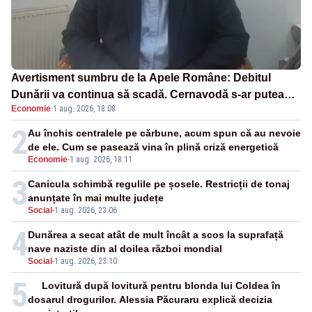
Avertisment sumbru de la Apele Române: Debitul
Dunării va continua să scadă. Cernavodă s-ar putea
Economie
·
1 aug. 2026, 18:08
închide în 4 zile
2
Au închis centralele pe cărbune, acum spun că au nevoie
de ele. Cum se pasează vina în plină criză energetică
Economie
-
1 aug. 2026, 18:11
3
Canicula schimbă regulile pe șosele. Restricții de tonaj
anunțate în mai multe județe
Social
-
1 aug. 2026, 23:06
4
Dunărea a secat atât de mult încât a scos la suprafață
nave naziste din al doilea război mondial
Social
-
1 aug. 2026, 23:10
5
Lovitură după lovitură pentru blonda lui Coldea în
dosarul drogurilor. Alessia Păcuraru explică decizia