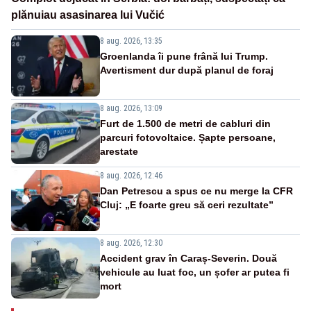
plănuiau asasinarea lui Vučić
8 aug. 2026, 13:35
Groenlanda îi pune frână lui Trump.
Avertisment dur după planul de foraj
8 aug. 2026, 13:09
Furt de 1.500 de metri de cabluri din
parcuri fotovoltaice. Șapte persoane,
arestate
8 aug. 2026, 12:46
Dan Petrescu a spus ce nu merge la CFR
Cluj: „E foarte greu să ceri rezultate”
8 aug. 2026, 12:30
Accident grav în Caraș-Severin. Două
vehicule au luat foc, un șofer ar putea fi
mort