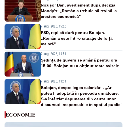
Nicușor Dan, avertisment după decizia
Moody’s: „România trebuie să revină la
creștere economică”
7 aug. 2026, 15:26
PSD, replică dură pentru Bolojan:
„România este într-o situație de forță
majoră”
7 aug. 2026, 14:51
Ședința de guvern se amână pentru ora
15:00. Bolojan nu a obținut toate avizele
7 aug. 2026, 11:51
Bolojan, despre legea salarizării: „Ar
putea fi adoptată în perioada următoare.
S-a întârziat depunerea din cauza unor
discursuri iresponsabile în spaţiul public”
ECONOMIE