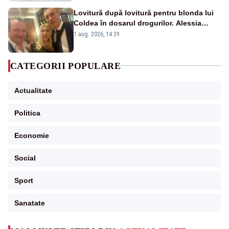
Lovitură după lovitură pentru blonda lui
Coldea în dosarul drogurilor. Alessia
Păcuraru explică decizia magistraților
1 aug. 2026, 14:39
CATEGORII POPULARE
Actualitate
Politica
Economie
Social
Sport
Sanatate