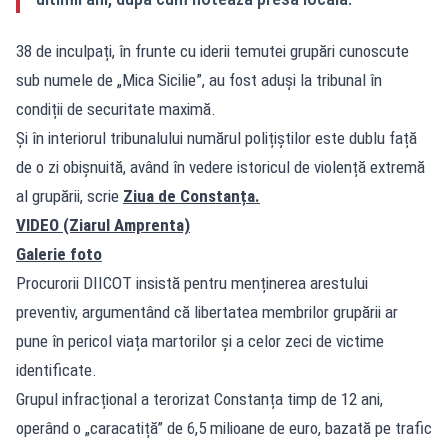
38 de inculpați, în frunte cu iderii temutei grupări cunoscute
sub numele de „Mica Sicilie”, au fost aduși la tribunal în
condiții de securitate maximă.
Și în interiorul tribunalului numărul polițiștilor este dublu față
de o zi obișnuită, având în vedere istoricul de violență extremă
al grupării, scrie
Ziua de Constanța.
VIDEO (Ziarul Amprenta)
Galerie foto
Procurorii DIICOT insistă pentru menținerea arestului
preventiv, argumentând că libertatea membrilor grupării ar
pune în pericol viața martorilor și a celor zeci de victime
identificate.
Grupul infracțional a terorizat Constanța timp de 12 ani,
operând o „caracatiță” de 6,5 milioane de euro, bazată pe trafic