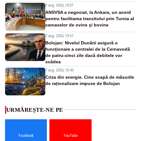
7 aug. 2026, 10:57
ANSVSA a negociat, la Ankara, un acord
pentru facilitarea tranzitului prin Turcia al
carcaselor de ovine și bovine
7 aug. 2026, 10:51
Bolojan: Nivelul Dunării asigură o
funcționare a centralei de la Cernavodă
de patru-cinci zile dacă debitele vor
scădea
7 aug. 2026, 10:43
Criza din energie. Cine scapă de măsurile
de raționalizare impuse de Bolojan
URMĂREȘTE-NE PE
Facebook
YouTube