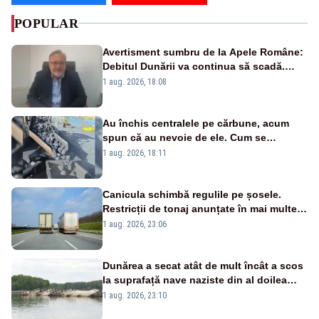
POPULAR
Avertisment sumbru de la Apele Române:
Debitul Dunării va continua să scadă.
Cernavodă s-ar putea închide în 4 zile
1 aug. 2026, 18:08
Au închis centralele pe cărbune, acum
spun că au nevoie de ele. Cum se
pasează vina în plină criză energetică
1 aug. 2026, 18:11
Canicula schimbă regulile pe șosele.
Restricții de tonaj anunțate în mai multe
județe
1 aug. 2026, 23:06
Dunărea a secat atât de mult încât a scos
la suprafață nave naziste din al doilea
război mondial
1 aug. 2026, 23:10