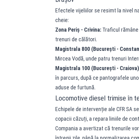
Efectele vijeliilor se resimt la nivel 
cheie:
Zona Periș - Crivina:
Traficul rămâne 
trenuri de călători.
Magistrala 800 (București - Constan
Mircea Vodă, unde patru trenuri Inter
Magistrala 100 (București - Craiova)
în parcurs, după ce pantografele unor
aduse de furtună.
Locomotive diesel trimise în t
Echipele de intervenție ale CFR SA se
copacii căzuți, a repara liniile de cont
Compania a avertizat că trenurile vor
întregii zile, până la normalizarea co