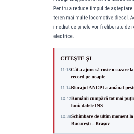
Pentru a reduce timpul de așteptare a
teren mai multe locomotive diesel. Ac
imediat ce șinele vor fi eliberate de 
electrice.
CITEȘTE ȘI
Cât a ajuns să coste o cazare
11:18
record pe noapte
Blocajul ANCPI a amânat peste 
11:14
Românii cumpără tot mai puțin.
10:42
luni: datele INS
Schimbare de ultim moment la 
10:38
București – Brașov