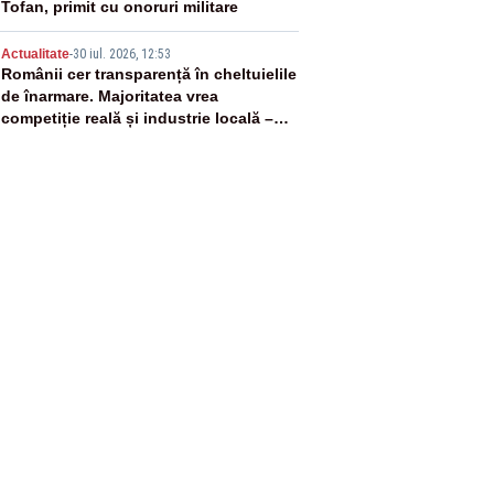
Tofan, primit cu onoruri militare
5
Actualitate
-
30 iul. 2026, 12:53
Românii cer transparență în cheltuielile
de înarmare. Majoritatea vrea
competiție reală și industrie locală –
SONDAJ