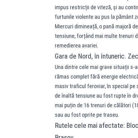
impus restricții de viteză, și au con
furtunile violente au pus la pământ ze
Miercuri dimineață, o pană majoră de 
tensiune, forțând mai multe trenuri d
remedierea avariei.
Gara de Nord, în întuneric. Zeci
Una dintre cele mai grave situații s-
rămas complet fără energie electrică
masiv traficul feroviar, în special pe
de înaltă tensiune au fost rupte în dre
mai puțin de 16 trenuri de călători (1
sau au fost oprite pe traseu.
Rutele cele mai afectate: Bloc
Brașov