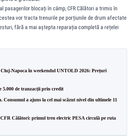
l pasagerilor blocați în câmp, CFR Călători a trimis în
estea vor tracta trenurile pe porțiunile de drum afectate
resturi, fără a mai aștepta reparația completă a rețelei
 la Cluj-Napoca în weekendul UNTOLD 2026: Prețuri
5.000 de tranzacții prin credit
 Consumul a ajuns la cel mai scăzut nivel din ultimele 11
CFR Călători: primul tren electric PESA circulă pe ruta