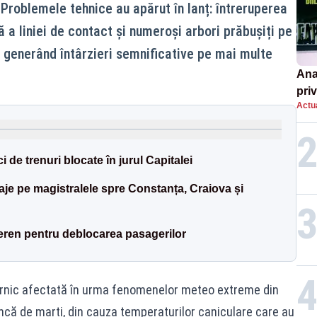
 Problemele tehnice au apărut în lanț: întreruperea
ă a liniei de contact și numeroși arbori prăbușiți pe
, generând întârzieri semnificative pe mai multe
Ana
priv
Actua
Româ
un e
i de trenuri blocate în jurul Capitalei
aje pe magistralele spre Constanța, Craiova și
teren pentru deblocarea pasagerilor
ernic afectată în urma fenomenelor meteo extreme din
ncă de marți, din cauza temperaturilor caniculare care au