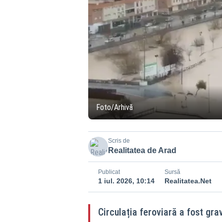
Foto/Arhivă
Scris de
Realitatea de Arad
Publicat
Sursă
1 iul. 2026, 10:14
Realitatea.Net
Circulația feroviară a fost g