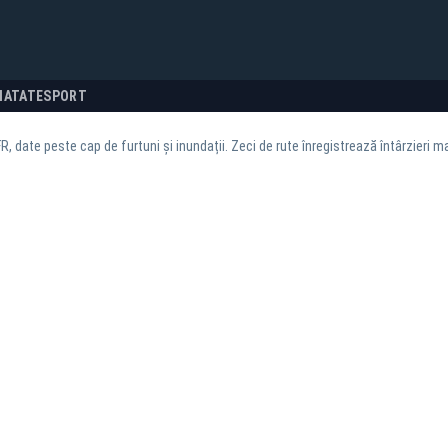
NATATE
SPORT
R, date peste cap de furtuni și inundații. Zeci de rute înregistrează întârzieri m