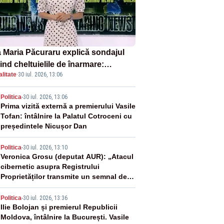
 Maria Păcuraru explică sondajul
ind cheltuielile de înarmare:
litate
·
30 iul. 2026, 13:06
nii cer transparență în achiziții și
chilibru între partenerii externi
2
Politica
-
30 iul. 2026, 13:06
Prima vizită externă a premierului Vasile
Tofan: întâlnire la Palatul Cotroceni cu
președintele Nicușor Dan
3
Politica
-
30 iul. 2026, 13:10
Veronica Grosu (deputat AUR): „Atacul
cibernetic asupra Registrului
Proprietăților transmite un semnal de
neîncredere investitorilor”
4
Politica
-
30 iul. 2026, 13:36
Ilie Bolojan și premierul Republicii
Moldova, întâlnire la București. Vasile