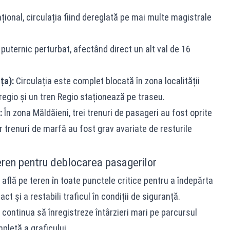
național, circulația fiind dereglată pe mai multe magistrale
puternic perturbat, afectând direct un alt val de 16
ța):
Circulația este complet blocată în zona localității
regio și un tren Regio staționează pe traseu.
:
În zona Măldăieni, trei trenuri de pasageri au fost oprite
 trenuri de marfă au fost grav avariate de resturile
eren pentru deblocarea pasagerilor
 află pe teren în toate punctele critice pentru a îndepărta
act și a restabili traficul în condiții de siguranță.
 continua să înregistreze întârzieri mari pe parcursul
mpletă a graficului.