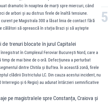
tinuat dramatic în noaptea de marți spre miercuri, când
ci de arbori și au distrus firele de înaltă tensiune.
curent pe Magistrala 300 a lăsat linia de contact fără
e călători să oprească în stația Brazi și să aștepte
 de trenuri blocate în jurul Capitalei
a înregistrat în Complexul Feroviar București Nord, care a
 timp de mai bine de o oră. Defecțiunea a perturbat
 segmentul dintre Chitila și Buftea. În această zonă, firele
ptul clădirii Districtului LC. Din cauza acestui incident, nu
0 Interregio și 6 Regio) au adunat întârzieri semnificative
aje pe magistralele spre Constanța, Craiova și