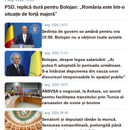
PSD, replică dură pentru Bolojan: „România este într-o
situație de forță majoră”
7 aug. 2026, 14:51
Ședința de guvern se amână pentru ora
15:00. Bolojan nu a obținut toate avizele
7 aug. 2026, 11:51
Bolojan, despre legea salarizării: „Ar
putea fi adoptată în perioada următoare.
S-a întârziat depunerea din cauza unor
discursuri iresponsabile în spaţiul public”
7 aug. 2026, 10:57
ANSVSA a negociat, la Ankara, un acord
pentru facilitarea tranzitului prin Turcia al
carcaselor de ovine și bovine
7 aug. 2026, 09:49
Senatorii și deputații rămân la muncă.
Sesiunea extraordinară, prelungită până