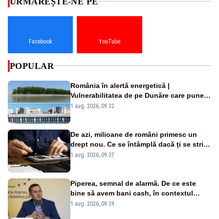
URMĂREȘTE-NE PE
Facebook
YouTube
POPULAR
România în alertă energetică |
Vulnerabilitatea de pe Dunăre care pune
în pericol Centrala Cernavodă era
1 aug. 2026, 09:32
cunoscută de pe vremea lui Ceaușescu
De azi, milioane de români primesc un
drept nou. Ce se întâmplă dacă ți se strică
un produs
1 aug. 2026, 09:37
Piperea, semnal de alarmă. De ce este
bine să avem bani cash, în contextul
alertei energetice?
1 aug. 2026, 09:39