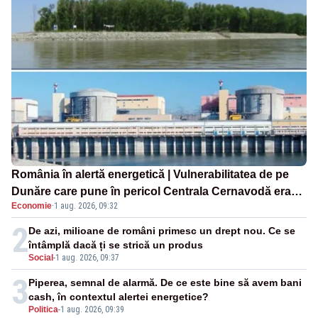
România în alertă energetică | Vulnerabilitatea de pe
Dunăre care pune în pericol Centrala Cernavodă era
Economie
·
1 aug. 2026, 09:32
cunoscută de pe vremea lui Ceaușescu
2
De azi, milioane de români primesc un drept nou. Ce se
întâmplă dacă ți se strică un produs
Social
-
1 aug. 2026, 09:37
3
Piperea, semnal de alarmă. De ce este bine să avem bani
cash, în contextul alertei energetice?
Politica
-
1 aug. 2026, 09:39