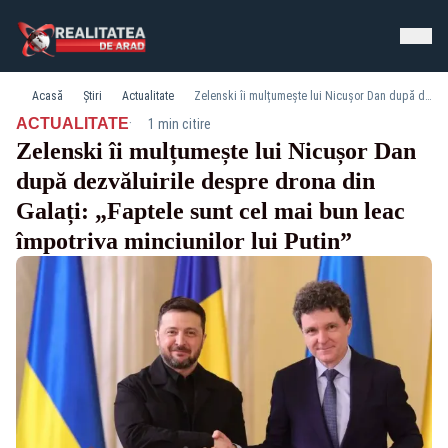
Acasă
Știri
Actualitate
Zelenski îi mulțumește lui Nicușor Dan după dezvăluirile despre drona din Galați: „Faptele sunt cel mai bun leac împotriva minciunilor lui Putin”
·
ACTUALITATE
1 min citire
Zelenski îi mulțumește lui Nicușor Dan
după dezvăluirile despre drona din
Galați: „Faptele sunt cel mai bun leac
împotriva minciunilor lui Putin”