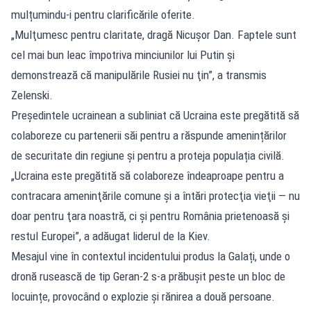
mulțumindu-i pentru clarificările oferite.
„Mulţumesc pentru claritate, dragă Nicuşor Dan. Faptele sunt
cel mai bun leac împotriva minciunilor lui Putin şi
demonstrează că manipulările Rusiei nu ţin”, a transmis
Zelenski.
Președintele ucrainean a subliniat că Ucraina este pregătită să
colaboreze cu partenerii săi pentru a răspunde amenințărilor
de securitate din regiune și pentru a proteja populația civilă.
„Ucraina este pregătită să colaboreze îndeaproape pentru a
contracara ameninţările comune şi a întări protecţia vieţii — nu
doar pentru ţara noastră, ci şi pentru România prietenoasă şi
restul Europei”, a adăugat liderul de la Kiev.
Mesajul vine în contextul incidentului produs la Galați, unde o
dronă rusească de tip Geran-2 s-a prăbușit peste un bloc de
locuințe, provocând o explozie și rănirea a două persoane.