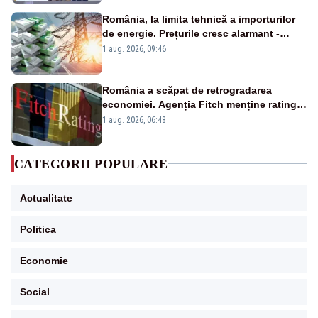
România, la limita tehnică a importurilor
de energie. Prețurile cresc alarmant -
Analiză Realitatea Plus
1 aug. 2026, 09:46
România a scăpat de retrogradarea
economiei. Agenția Fitch menține ratingul
„BBB-” cu perspectivă negativă
1 aug. 2026, 06:48
CATEGORII POPULARE
Actualitate
Politica
Economie
Social