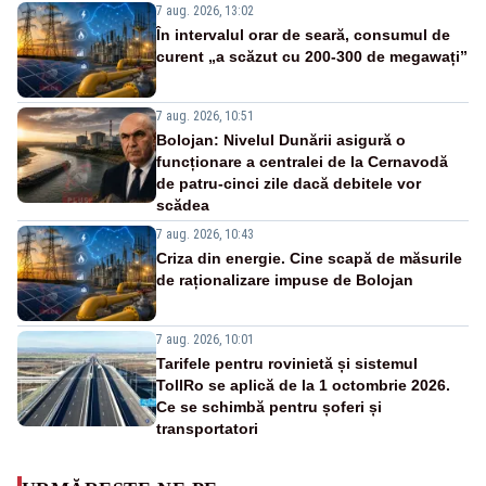
7 aug. 2026, 13:02
În intervalul orar de seară, consumul de
curent „a scăzut cu 200-300 de megawați”
7 aug. 2026, 10:51
Bolojan: Nivelul Dunării asigură o
funcționare a centralei de la Cernavodă
de patru-cinci zile dacă debitele vor
scădea
7 aug. 2026, 10:43
Criza din energie. Cine scapă de măsurile
de raționalizare impuse de Bolojan
7 aug. 2026, 10:01
Tarifele pentru rovinietă și sistemul
TollRo se aplică de la 1 octombrie 2026.
Ce se schimbă pentru șoferi și
transportatori