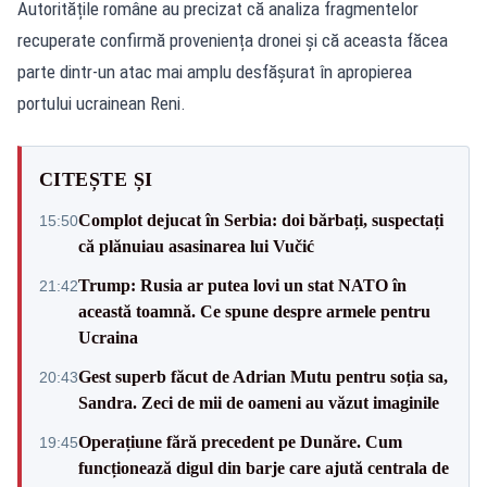
Autoritățile române au precizat că analiza fragmentelor
recuperate confirmă proveniența dronei și că aceasta făcea
parte dintr-un atac mai amplu desfășurat în apropierea
portului ucrainean Reni.
CITEȘTE ȘI
Complot dejucat în Serbia: doi bărbați, suspectați
15:50
că plănuiau asasinarea lui Vučić
Trump: Rusia ar putea lovi un stat NATO în
21:42
această toamnă. Ce spune despre armele pentru
Ucraina
Gest superb făcut de Adrian Mutu pentru soția sa,
20:43
Sandra. Zeci de mii de oameni au văzut imaginile
Operațiune fără precedent pe Dunăre. Cum
19:45
funcționează digul din barje care ajută centrala de