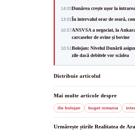
Dunărea crește ușor la intrare
14:03
În intervalul orar de seară, c
13:02
ANSVSA a negociat, la Ankara, 
10:57
carcaselor de ovine și bovine
Bolojan: Nivelul Dunării asigur
10:51
zile dacă debitele vor scădea
Distribuie articolul
Mai multe articole despre
ilie bolojan
buget romania
inte
Urmărește știrile Realitatea de Ar