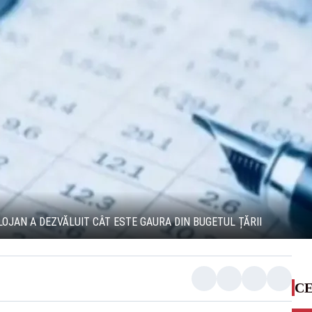
LOJAN A DEZVĂLUIT CÂT ESTE GAURA DIN BUGETUL ȚĂRII
CE