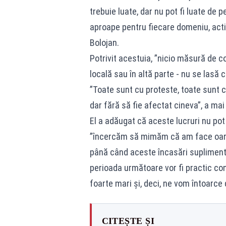
trebuie luate, dar nu pot fi luate de 
aproape pentru fiecare domeniu, activ
Bolojan.
Potrivit acestuia, ”nicio măsură de co
locală sau în altă parte - nu se lasă 
”Toate sunt cu proteste, toate sunt c
dar fără să fie afectat cineva”, a mai
El a adăugat că aceste lucruri nu pot
”încercăm să mimăm că am face oarec
până când aceste încasări suplimentar
perioada următoare vor fi practic con
foarte mari şi, deci, ne vom întoarce 
CITEȘTE ȘI