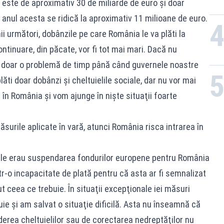
ă este de aproximativ 30 de miliarde de euro şi doar
 anul acesta se ridică la aproximativ 11 milioane de euro.
nii următori, dobânzile pe care România le va plăti la
ontinuare, din păcate, vor fi tot mai mari. Dacă nu
 doar o problemă de timp până când guvernele noastre
plăti doar dobânzi şi cheltuielile sociale, dar nu vor mai
 în România şi vom ajunge în nişte situaţii foarte
ăsurile aplicate în vară, atunci România risca intrarea în
ele erau suspendarea fondurilor europene pentru România
într-o incapacitate de plată pentru că asta ar fi semnalizat
t ceea ce trebuie. În situaţii excepţionale iei măsuri
e şi am salvat o situaţie dificilă. Asta nu înseamnă că
derea cheltuielilor sau de corectarea nedreptăţilor nu