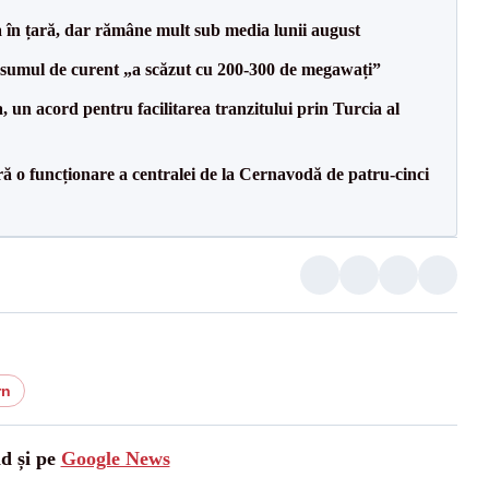
a în țară, dar rămâne mult sub media lunii august
onsumul de curent „a scăzut cu 200-300 de megawați”
un acord pentru facilitarea tranzitului prin Turcia al
ă o funcționare a centralei de la Cernavodă de patru-cinci
rn
ad și pe
Google News