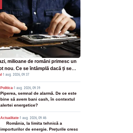
azi, milioane de români primesc un
pt nou. Ce se întâmplă dacă ți se
l
·
1 aug. 2026, 09:37
ică un produs
2
Politica
-
1 aug. 2026, 09:39
Piperea, semnal de alarmă. De ce este
bine să avem bani cash, în contextul
alertei energetice?
3
Actualitate
-
1 aug. 2026, 09:46
România, la limita tehnică a
importurilor de energie. Prețurile cresc