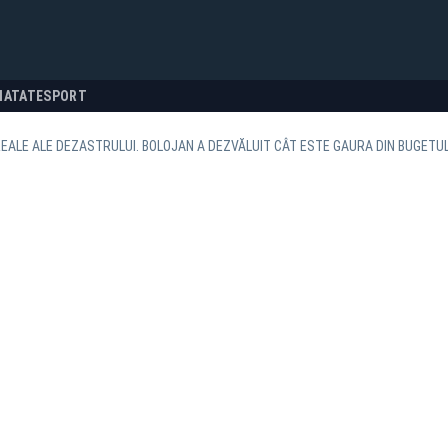
NATATE
SPORT
REALE ALE DEZASTRULUI. BOLOJAN A DEZVĂLUIT CÂT ESTE GAURA DIN BUGETUL