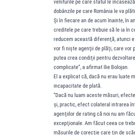
veniturile pe care statul le încaseaz
dobânzile pe care România le va plăti
Şi în fiecare an de acum înainte, în a
creditele pe care trebuie să le ia în c
reducem această diferenţă, atunci e
vor fi nişte agenţii de plăţi, care vor 
putea crea condiţii pentru dezvoltare
complicate”, a afirmat Ilie Bolojan.
El a explicat că, dacă nu erau luate m
incapacitate de plată.
”Dacă nu luam aceste măsuri, efect
şi, practic, efect colateral intrarea 
agenţiilor de rating că noi nu am făcu
excepţionale. Am făcut ceea ce trebui
măsurile de corecţie care ţin de scă