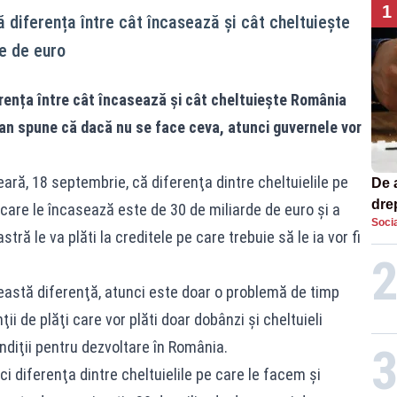
1
ă diferența între cât încasează și cât cheltuiește
e de euro
erența între cât încasează și cât cheltuiește România
jan spune că dacă nu se face ceva, atunci guvernele vor
seară, 18 septembrie, că diferenţa dintre cheltuielile pe
De 
dre
 care le încasează este de 30 de miliarde de euro şi a
Socia
str
ră le va plăti la creditele pe care trebuie să le ia vor fi
eastă diferenţă, atunci este doar o problemă de timp
ii de plăţi care vor plăti doar dobânzi şi cheltuieli
ndiţii pentru dezvoltare în România.
eci diferenţa dintre cheltuielile pe care le facem şi