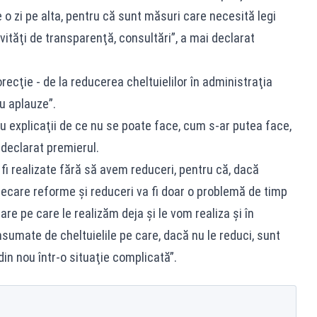
pe o zi pe alta, pentru că sunt măsuri care necesită legi
ităţi de transparenţă, consultări”, a mai declarat
recţie - de la reducerea cheltuielilor în administraţia
cu aplauze”.
u explicaţii de ce nu se poate face, cum s-ar putea face,
 declarat premierul.
 fi realizate fără să avem reduceri, pentru că, dacă
are reforme şi reduceri va fi doar o problemă de timp
e pe care le realizăm deja şi le vom realiza şi în
sumate de cheltuielile pe care, dacă nu le reduci, sunt
din nou într-o situaţie complicată”.