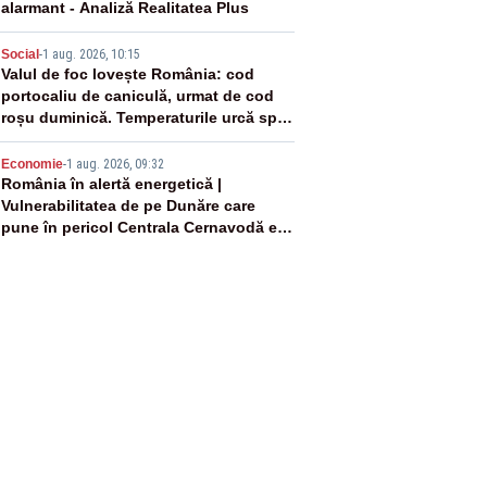
alarmant - Analiză Realitatea Plus
4
Social
-
1 aug. 2026, 10:15
Valul de foc lovește România: cod
portocaliu de caniculă, urmat de cod
roșu duminică. Temperaturile urcă spre
40°C
5
Economie
-
1 aug. 2026, 09:32
România în alertă energetică |
Vulnerabilitatea de pe Dunăre care
pune în pericol Centrala Cernavodă era
cunoscută de pe vremea lui Ceaușescu