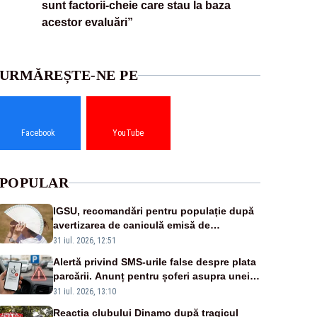
sunt factorii-cheie care stau la baza
acestor evaluări”
URMĂREȘTE-NE PE
Facebook
YouTube
POPULAR
IGSU, recomandări pentru populație după
avertizarea de caniculă emisă de
meteorologi
31 iul. 2026, 12:51
Alertă privind SMS-urile false despre plata
parcării. Anunț pentru șoferi asupra unei
noi metode de fraudă online
31 iul. 2026, 13:10
Reacția clubului Dinamo după tragicul