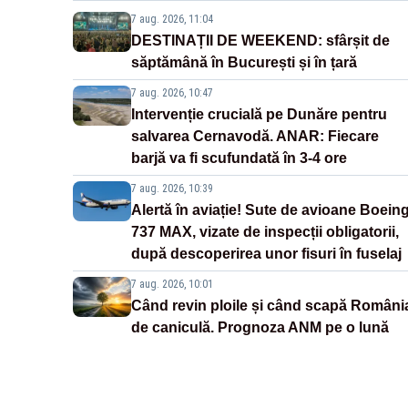
7 aug. 2026, 11:04
DESTINAȚII DE WEEKEND: sfârșit de
săptămână în București și în țară
7 aug. 2026, 10:47
Intervenție crucială pe Dunăre pentru
salvarea Cernavodă. ANAR: Fiecare
barjă va fi scufundată în 3-4 ore
7 aug. 2026, 10:39
Alertă în aviație! Sute de avioane Boein
737 MAX, vizate de inspecții obligatorii,
după descoperirea unor fisuri în fuselaj
7 aug. 2026, 10:01
Când revin ploile și când scapă Români
de caniculă. Prognoza ANM pe o lună