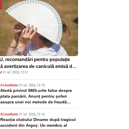
U, recomandări pentru populație
ă avertizarea de caniculă emisă de
l
·
31 iul. 2026, 12:51
eorologi
2
Actualitate
-
31 iul. 2026, 13:10
Alertă privind SMS-urile false despre
plata parcării. Anunț pentru șoferi
asupra unei noi metode de fraudă
online
3
Actualitate
-
31 iul. 2026, 13:16
Reacția clubului Dinamo după tragicul
accident din Argeș: Un membru al