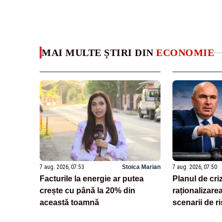
MAI MULTE ȘTIRI DIN
ECONOMIE
7 aug. 2026, 07:53
Stoica Marian
7 aug. 2026, 07:50
Facturile la energie ar putea
Planul de cri
crește cu până la 20% din
raționalizarea
această toamnă
scenarii de ri