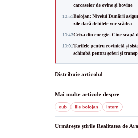
carcaselor de ovine și bovine
Bolojan: Nivelul Dunării asigur
10:51
zile dacă debitele vor scădea
Criza din energie. Cine scapă 
10:43
Tarifele pentru rovinietă și sis
10:01
schimbă pentru șoferi și transp
Distribuie articolul
Mai multe articole despre
cub
ilie bolojan
intern
Urmărește știrile Realitatea de Ar