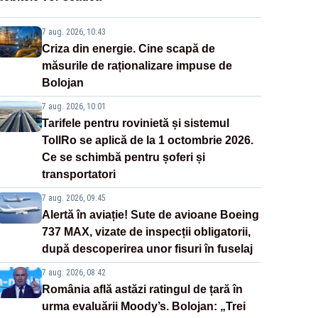
7 aug. 2026, 10:43
Criza din energie. Cine scapă de
măsurile de raționalizare impuse de
Bolojan
7 aug. 2026, 10:01
Tarifele pentru rovinietă și sistemul
TollRo se aplică de la 1 octombrie 2026.
Ce se schimbă pentru șoferi și
transportatori
7 aug. 2026, 09:45
Alertă în aviație! Sute de avioane Boeing
737 MAX, vizate de inspecții obligatorii,
după descoperirea unor fisuri în fuselaj
7 aug. 2026, 08:42
România află astăzi ratingul de țară în
urma evaluării Moody’s. Bolojan: „Trei