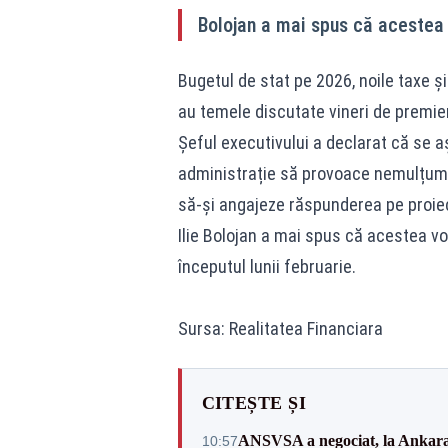
Bolojan a mai spus că acestea v
Bugetul de stat pe 2026, noile taxe ș
au temele discutate vineri de premieru
Șeful executivului a declarat că se a
administrație să provoace nemulțumiri
să-și angajeze răspunderea pe proie
Ilie Bolojan a mai spus că acestea vor
începutul lunii februarie.
Sursa: Realitatea Financiara
CITEȘTE ȘI
ANSVSA a negociat, la Ankara, 
10:57