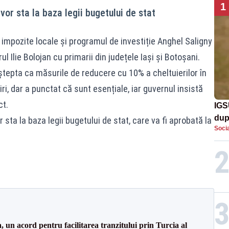
1
or sta la baza legii bugetului de stat
i impozite locale și programul de investiție Anghel Saligny
l Ilie Bolojan cu primarii din județele Iași și Botoșani.
ștepta ca măsurile de reducere cu 10% a cheltuierilor în
, dar a punctat că sunt esențiale, iar guvernul insistă
ct.
IGS
dup
 sta la baza legii bugetului de stat, care va fi aprobată la
Socia
met
un acord pentru facilitarea tranzitului prin Turcia al