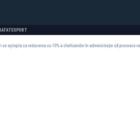
NATATE
SPORT
jan se aștepta ca reducerea cu 10% a cheltuierilor în administrație să provoace 