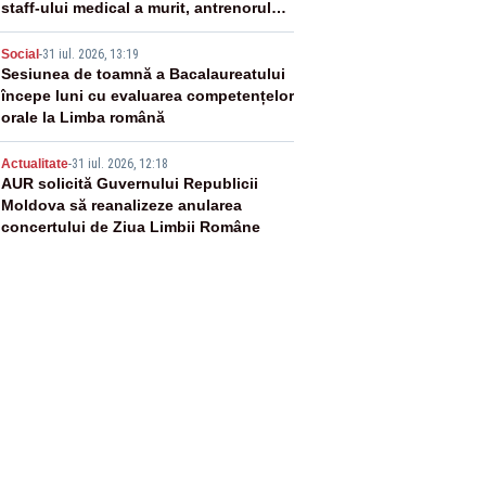
staff-ului medical a murit, antrenorul
Adrian Ropotan este în spital
4
Social
-
31 iul. 2026, 13:19
Sesiunea de toamnă a Bacalaureatului
începe luni cu evaluarea competențelor
orale la Limba română
5
Actualitate
-
31 iul. 2026, 12:18
AUR solicită Guvernului Republicii
Moldova să reanalizeze anularea
concertului de Ziua Limbii Române