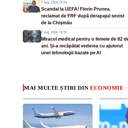
7 aug. 2026, 18:56
Scandal la UEFA! Florin Prunea,
reclamat de FRF după derapajul sexist
de la Chișinău
7 aug. 2026, 18:25
Miracol medical pentru o femeie de 82 d
ani. Și-a recăpătat vederea cu ajutorul
unei tehnologii bazate pe AI
MAI MULTE ȘTIRI DIN
ECONOMIE