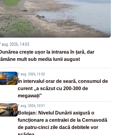
7 aug. 2026, 14:03
Dunărea crește ușor la intrarea în țară, dar
rămâne mult sub media lunii august
7 aug. 2026, 13:02
În intervalul orar de seară, consumul de
curent „a scăzut cu 200-300 de
megawați”
7 aug. 2026, 10:51
Bolojan: Nivelul Dunării asigură o
funcționare a centralei de la Cernavodă
de patru-cinci zile dacă debitele vor
scădea