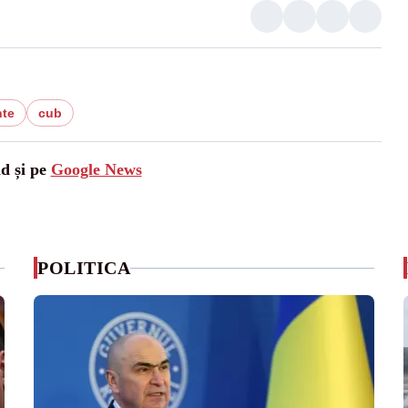
nte
cub
ad și pe
Google News
POLITICA