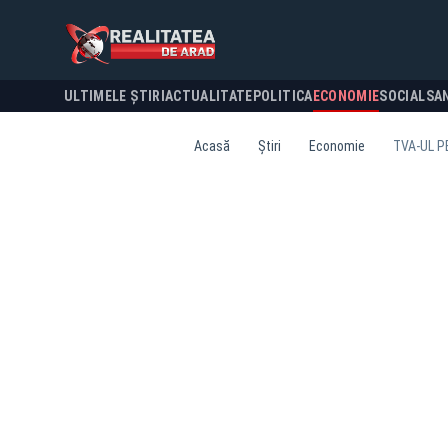
ULTIMELE ȘTIRI
ACTUALITATE
POLITICA
ECONOMIE
SOCIAL
SA
Acasă
Știri
Economie
TVA-UL P