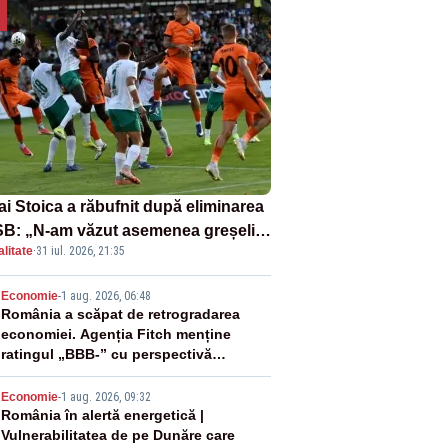
ai Stoica a răbufnit după eliminarea
B: „N-am văzut asemenea greșeli
litate
·
31 iul. 2026, 21:35
190 de meciuri europene”
2
Economie
-
1 aug. 2026, 06:48
România a scăpat de retrogradarea
economiei. Agenția Fitch menține
ratingul „BBB-” cu perspectivă
negativă
3
Economie
-
1 aug. 2026, 09:32
România în alertă energetică |
Vulnerabilitatea de pe Dunăre care