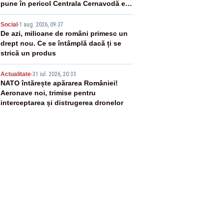
pune în pericol Centrala Cernavodă era
cunoscută de pe vremea lui Ceaușescu
4
Social
-
1 aug. 2026, 09:37
De azi, milioane de români primesc un
drept nou. Ce se întâmplă dacă ți se
strică un produs
5
Actualitate
-
31 iul. 2026, 20:33
NATO întărește apărarea României!
Aeronave noi, trimise pentru
interceptarea și distrugerea dronelor