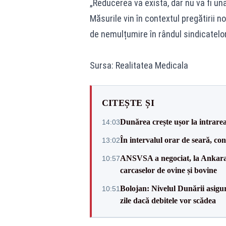
„Reducerea va exista, dar nu va fi una 
Măsurile vin în contextul pregătirii no
de nemulțumire în rândul sindicatelor
Sursa: Realitatea Medicala
CITEȘTE ȘI
Dunărea crește ușor la intrare
14:03
În intervalul orar de seară, c
13:02
ANSVSA a negociat, la Ankara, 
10:57
carcaselor de ovine și bovine
Bolojan: Nivelul Dunării asigur
10:51
zile dacă debitele vor scădea