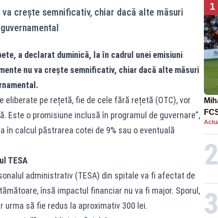
1
va crește semnificativ, chiar dacă alte măsuri
el guvernamental
ete, a declarat duminică, la în cadrul unei emisiuni
mente nu va crește semnificativ, chiar dacă alte măsuri
ernamental.
eliberate pe rețetă, fie de cele fără rețetă (OTC), vor
Mih
FCS
. Este o promisiune inclusă în programul de guvernare”,
Actua
în 
 ia în calcul păstrarea cotei de 9% sau o eventuală
lul TESA
nalul administrativ (TESA) din spitale va fi afectat de
tămătoare, însă impactul financiar nu va fi major. Sporul,
r urma să fie redus la aproximativ 300 lei.