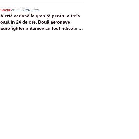
5
Social
-
31 iul. 2026, 07:24
Alertă aeriană la graniță pentru a treia
oară în 24 de ore. Două aeronave
Eurofighter britanice au fost ridicate de
la sol