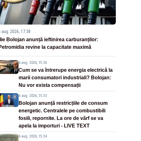
6 aug. 2026, 17:38
Ilie Bolojan anunță ieftinirea carburanților:
Petromidia revine la capacitate maximă
6 aug. 2026, 15:36
Cum se va întrerupe energia electrică la
marii consumatori industriali? Bolojan:
Nu vor exista compensații
6 aug. 2026, 15:33
Bolojan anunță restricțiile de consum
energetic. Centralele pe combustibili
fosili, repornite. La ore de vârf se va
apela la importuri - LIVE TEXT
6 aug. 2026, 15:24