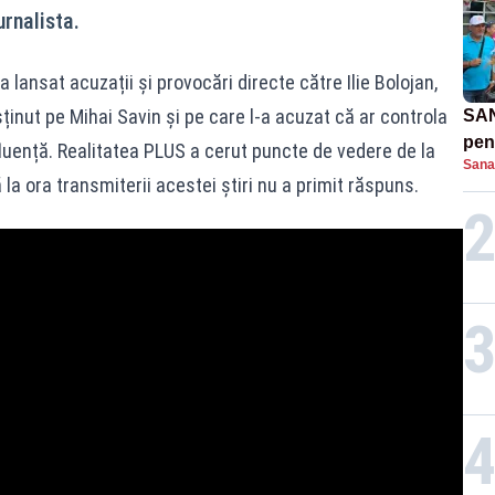
urnalista.
 lansat acuzații și provocări directe către Ilie Bolojan,
ținut pe Mihai Savin și pe care l-a acuzat că ar controla
SAN
pent
nfluență. Realitatea PLUS a cerut puncte de vedere de la
Sana
proi
la ora transmiterii acestei știri nu a primit răspuns.