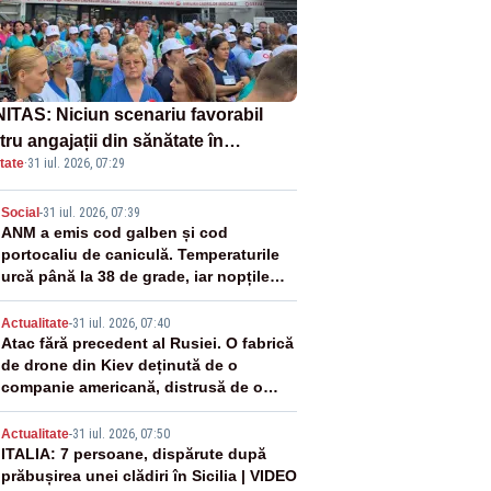
ITAS: Niciun scenariu favorabil
ru angajații din sănătate în
tate
·
31 iul. 2026, 07:29
ectul Legii salarizării
2
Social
-
31 iul. 2026, 07:39
ANM a emis cod galben și cod
portocaliu de caniculă. Temperaturile
urcă până la 38 de grade, iar nopțile
devin tropicale
3
Actualitate
-
31 iul. 2026, 07:40
Atac fără precedent al Rusiei. O fabrică
de drone din Kiev deținută de o
companie americană, distrusă de o
rachetă rusească
4
Actualitate
-
31 iul. 2026, 07:50
ITALIA: 7 persoane, dispărute după
prăbușirea unei clădiri în Sicilia | VIDEO