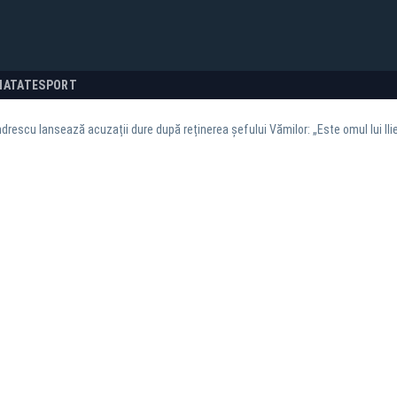
NATATE
SPORT
rescu lansează acuzații dure după reținerea șefului Vămilor: „Este omul lui Ilie