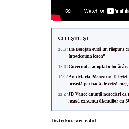
CITEȘTE ȘI
Ilie Bolojan evită un răspuns c
16:34
întotdeauna legea”
Guvernul a adoptat o hotărâre 
15:39
Ana Maria Păcuraru: Televiziune
15:18
această perioadă de criză enege
JD Vance anunță negocieri de pa
11:27
neagă existența discuțiilor cu 
Distribuie articolul