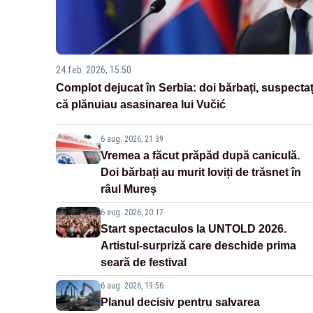
24 feb. 2026, 15:50
Complot dejucat în Serbia: doi bărbați, suspectaț
că plănuiau asasinarea lui Vučić
6 aug. 2026, 21:39
Vremea a făcut prăpăd după caniculă.
Doi bărbați au murit loviți de trăsnet în
râul Mureș
6 aug. 2026, 20:17
Start spectaculos la UNTOLD 2026.
Artistul-surpriză care deschide prima
seară de festival
6 aug. 2026, 19:56
Planul decisiv pentru salvarea