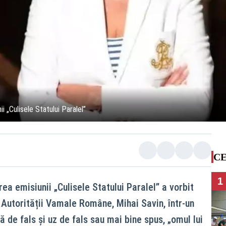
 „Culisele Statului Paralel”
CE
1
a emisiunii „Culisele Statului Paralel” a vorbit
 Autorității Vamale Române, Mihai Savin, într-un
ă de fals și uz de fals sau mai bine spus, „omul lui