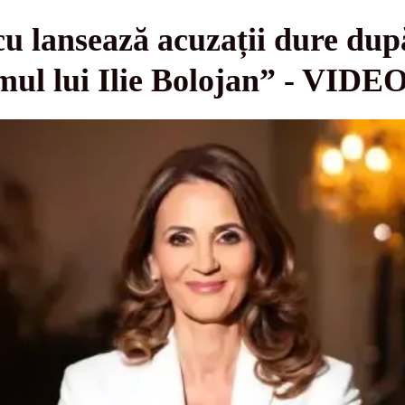
 lansează acuzații dure după
mul lui Ilie Bolojan” - VIDE