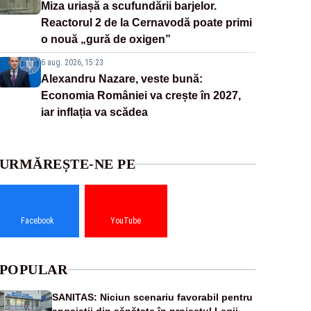
Miza uriașă a scufundării barjelor.
Reactorul 2 de la Cernavodă poate primi
o nouă „gură de oxigen”
6 aug. 2026, 15:23
Alexandru Nazare, veste bună:
Economia României va crește în 2027,
iar inflația va scădea
URMĂREȘTE-NE PE
Facebook
YouTube
POPULAR
SANITAS: Niciun scenariu favorabil pentru