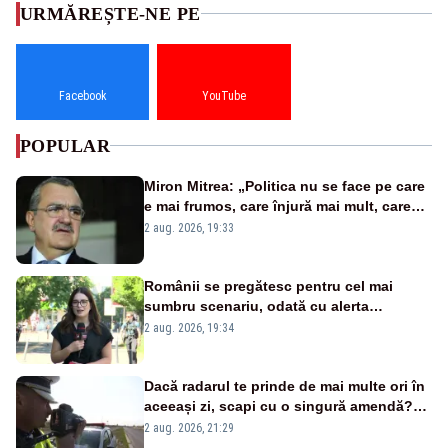
URMĂREȘTE-NE PE
Facebook
YouTube
POPULAR
Miron Mitrea: „Politica nu se face pe care
e mai frumos, care înjură mai mult, care
țipă mai tare, ci pe proiecte”
2 aug. 2026, 19:33
Românii se pregătesc pentru cel mai
sumbru scenariu, odată cu alerta
energetică
2 aug. 2026, 19:34
Dacă radarul te prinde de mai multe ori în
aceeași zi, scapi cu o singură amendă?
Ce spune legea
2 aug. 2026, 21:29