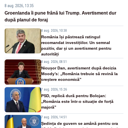
8 aug. 2026, 13:35
Groenlanda îi pune frână lui Trump. Avertisment dur
după planul de foraj
8 aug. 2026, 10:38
România își păstrează ratingul
recomandat investițiilor. Un semnal
pozitiv, dar și un avertisment pentru
autorități
8 aug. 2026, 08:51
Nicușor Dan, avertisment după decizia
Moody’s: „România trebuie să revină la
creștere economică”
7 aug. 2026, 15:26
PSD, replică dură pentru Bolojan:
„România este într-o situație de forță
majoră”
7 aug. 2026, 14:51
Ședința de guvern se amână pentru ora