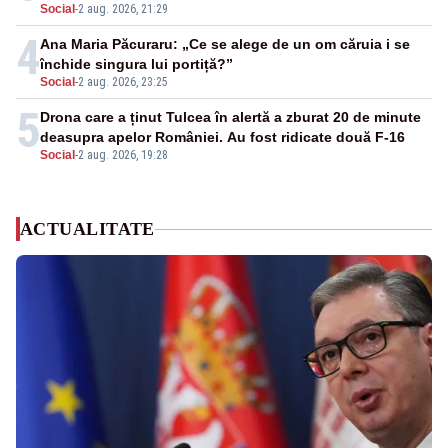
Social
-
2 aug. 2026, 21:29
4
Ana Maria Păcuraru: „Ce se alege de un om căruia i se
închide singura lui portiță?”
Social
-
2 aug. 2026, 23:25
5
Drona care a ținut Tulcea în alertă a zburat 20 de minute
deasupra apelor României. Au fost ridicate două F-16
Social
-
2 aug. 2026, 19:28
ACTUALITATE