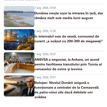
7 aug. 2026, 14:03
Dunărea crește ușor la intrarea în țară, dar
rămâne mult sub media lunii august
7 aug. 2026, 13:02
În intervalul orar de seară, consumul de
curent „a scăzut cu 200-300 de megawați”
7 aug. 2026, 10:57
ANSVSA a negociat, la Ankara, un acord
pentru facilitarea tranzitului prin Turcia al
carcaselor de ovine și bovine
7 aug. 2026, 10:51
Bolojan: Nivelul Dunării asigură o
funcționare a centralei de la Cernavodă
de patru-cinci zile dacă debitele vor
scădea