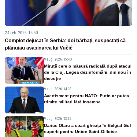
24 feb. 2026, 15:50
Complot dejucat în Serbia: doi bărbați, suspectați că
plănuiau asasinarea lui Vučić
9 aug. 2026, 15:40
Miruță cere o măsură radicală după atacul
de la Cluj. Legea dezinformării, din nou în
discuție
9 aug. 2026, 14:38
Avertisment pentru NATO: Putin ar putea
trimite militari fără însemne
9 aug. 2026, 13:37
Darius Olaru a spart gheața în Belgia! Gol
superb pentru Union Saint-Gilloise