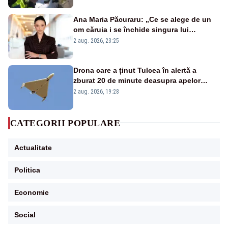
Ana Maria Păcuraru: „Ce se alege de un
om căruia i se închide singura lui
portiță?”
2 aug. 2026, 23:25
Drona care a ținut Tulcea în alertă a
zburat 20 de minute deasupra apelor
României. Au fost ridicate două F-16
2 aug. 2026, 19:28
CATEGORII POPULARE
Actualitate
Politica
Economie
Social