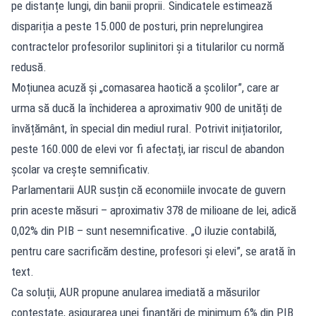
pe distanțe lungi, din banii proprii. Sindicatele estimează
dispariția a peste 15.000 de posturi, prin neprelungirea
contractelor profesorilor suplinitori și a titularilor cu normă
redusă.
Moțiunea acuză și „comasarea haotică a școlilor”, care ar
urma să ducă la închiderea a aproximativ 900 de unități de
învățământ, în special din mediul rural. Potrivit inițiatorilor,
peste 160.000 de elevi vor fi afectați, iar riscul de abandon
școlar va crește semnificativ.
Parlamentarii AUR susțin că economiile invocate de guvern
prin aceste măsuri – aproximativ 378 de milioane de lei, adică
0,02% din PIB – sunt nesemnificative. „O iluzie contabilă,
pentru care sacrificăm destine, profesori și elevi”, se arată în
text.
Ca soluții, AUR propune anularea imediată a măsurilor
contestate, asigurarea unei finanțări de minimum 6% din PIB