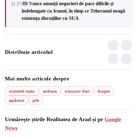
JD Vance anunță negocieri de pace dificile și
11:27
îndelungate cu Iranul, în timp ce Teheranul neagă
existența discuțiilor cu SUA
Distribuie articolul
Mai multe articole despre
summit nato
ankara
nicusor dan
buget
apărare
pib
Urmărește știrile Realitatea de Arad și pe
Google
News