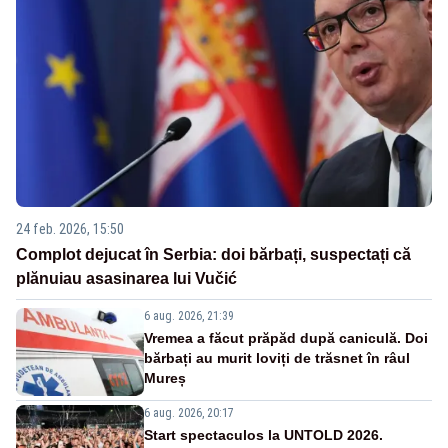
24 feb. 2026, 15:50
Complot dejucat în Serbia: doi bărbați, suspectați că
plănuiau asasinarea lui Vučić
6 aug. 2026, 21:39
Vremea a făcut prăpăd după caniculă. Doi
bărbați au murit loviți de trăsnet în râul
Mureș
6 aug. 2026, 20:17
Start spectaculos la UNTOLD 2026.