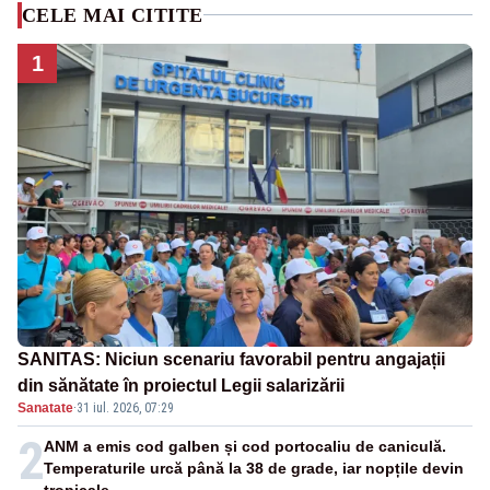
CELE MAI CITITE
1
SANITAS: Niciun scenariu favorabil pentru angajații
din sănătate în proiectul Legii salarizării
Sanatate
·
31 iul. 2026, 07:29
2
ANM a emis cod galben și cod portocaliu de caniculă.
Temperaturile urcă până la 38 de grade, iar nopțile devin