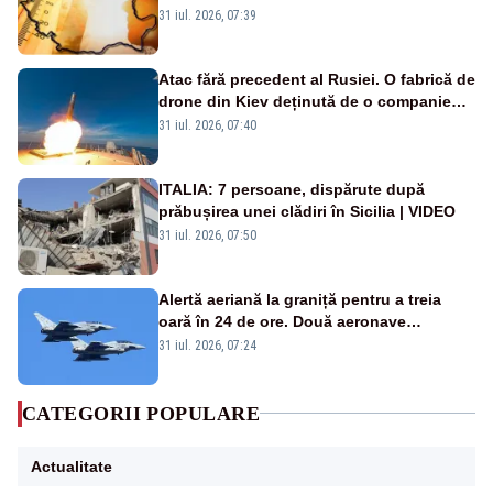
de grade, iar nopțile devin tropicale
31 iul. 2026, 07:39
Atac fără precedent al Rusiei. O fabrică de
drone din Kiev deținută de o companie
americană, distrusă de o rachetă
31 iul. 2026, 07:40
rusească
ITALIA: 7 persoane, dispărute după
prăbușirea unei clădiri în Sicilia | VIDEO
31 iul. 2026, 07:50
Alertă aeriană la graniță pentru a treia
oară în 24 de ore. Două aeronave
Eurofighter britanice au fost ridicate de la
31 iul. 2026, 07:24
sol
CATEGORII POPULARE
Actualitate