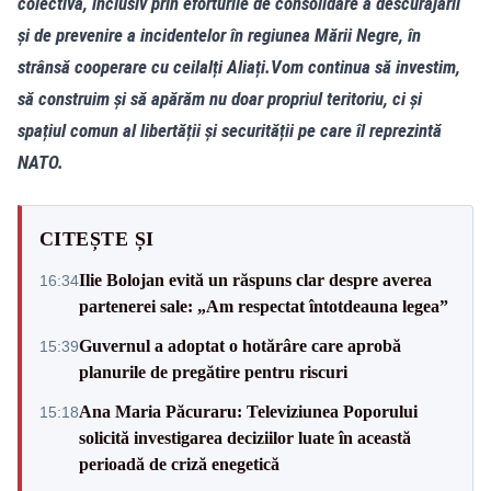
colectivă, inclusiv prin eforturile de consolidare a descurajării
și de prevenire a incidentelor în regiunea Mării Negre, în
strânsă cooperare cu ceilalți Aliați.Vom continua să investim,
să construim și să apărăm nu doar propriul teritoriu, ci și
spațiul comun al libertății și securității pe care îl reprezintă
NATO.
CITEȘTE ȘI
Ilie Bolojan evită un răspuns clar despre averea
16:34
partenerei sale: „Am respectat întotdeauna legea”
Guvernul a adoptat o hotărâre care aprobă
15:39
planurile de pregătire pentru riscuri
Ana Maria Păcuraru: Televiziunea Poporului
15:18
solicită investigarea deciziilor luate în această
perioadă de criză enegetică