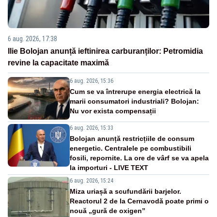
6 aug. 2026, 17:38
Ilie Bolojan anunță ieftinirea carburanților: Petromidia
revine la capacitate maximă
6 aug. 2026, 15:36
Cum se va întrerupe energia electrică la
marii consumatori industriali? Bolojan:
Nu vor exista compensații
6 aug. 2026, 15:33
Bolojan anunță restricțiile de consum
energetic. Centralele pe combustibili
fosili, repornite. La ore de vârf se va apela
la importuri - LIVE TEXT
6 aug. 2026, 15:24
Miza uriașă a scufundării barjelor.
Reactorul 2 de la Cernavodă poate primi o
nouă „gură de oxigen”