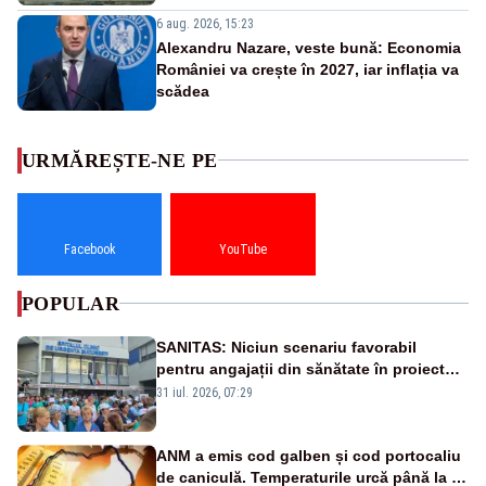
6 aug. 2026, 15:23
Alexandru Nazare, veste bună: Economia
României va crește în 2027, iar inflația va
scădea
URMĂREȘTE-NE PE
Facebook
YouTube
POPULAR
SANITAS: Niciun scenariu favorabil
pentru angajații din sănătate în proiectul
Legii salarizării
31 iul. 2026, 07:29
ANM a emis cod galben și cod portocaliu
de caniculă. Temperaturile urcă până la 38