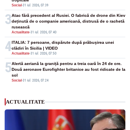
tropicale
Social
-
31 iul. 2026, 07:39
3
Atac fără precedent al Rusiei. O fabrică de drone din Kiev
deținută de o companie americană, distrusă de o rachetă
rusească
Actualitate
-
31 iul. 2026, 07:40
4
ITALIA: 7 persoane, dispărute după prăbușirea unei
clădiri în Sicilia | VIDEO
Actualitate
-
31 iul. 2026, 07:50
5
Alertă aeriană la graniță pentru a treia oară în 24 de ore.
Două aeronave Eurofighter britanice au fost ridicate de la
sol
Social
-
31 iul. 2026, 07:24
ACTUALITATE