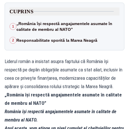
CUPRINS
„România își respectă angajamentele asumate în
1
calitate de membru al NATO”
Responsabilitate sporită la Marea Neagră
2
Liderul român a insistat asupra faptului că România își
respectă pe deplin obligațiile asumate ca stat aliat, inclusiv în
ceea ce privește finanțarea, modernizarea capacităților de
apărare și consolidarea rolului strategic la Marea Neagră.
„România își respectă angajamentele asumate în calitate
de membru al NATO”
România își respectă angajamentele asumate în calitate de
membru al NATO.
Anul acesta, vom atinge un nivel cumulat al cheltuielilor pentru