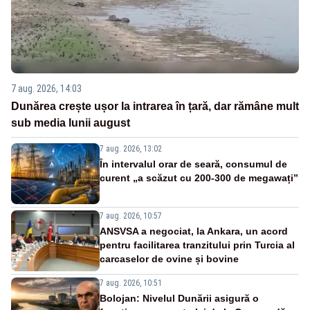
7 aug. 2026, 14:03
Dunărea crește ușor la intrarea în țară, dar rămâne mult
sub media lunii august
7 aug. 2026, 13:02
În intervalul orar de seară, consumul de
curent „a scăzut cu 200-300 de megawați”
7 aug. 2026, 10:57
ANSVSA a negociat, la Ankara, un acord
pentru facilitarea tranzitului prin Turcia al
carcaselor de ovine și bovine
7 aug. 2026, 10:51
Bolojan: Nivelul Dunării asigură o