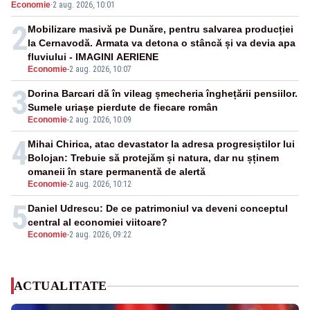
Economie
·
2 aug. 2026, 10:01
pensii
2
Mobilizare masivă pe Dunăre, pentru salvarea producției
la Cernavodă. Armata va detona o stâncă și va devia apa
fluviului - IMAGINI AERIENE
Economie
-
2 aug. 2026, 10:07
3
Dorina Barcari dă în vileag șmecheria înghețării pensiilor.
Sumele uriașe pierdute de fiecare român
Economie
-
2 aug. 2026, 10:09
4
Mihai Chirica, atac devastator la adresa progresiștilor lui
Bolojan: Trebuie să protejăm și natura, dar nu șținem
omaneii în stare permanentă de alertă
Economie
-
2 aug. 2026, 10:12
5
Daniel Udrescu: De ce patrimoniul va deveni conceptul
central al economiei viitoare?
Economie
-
2 aug. 2026, 09:22
ACTUALITATE