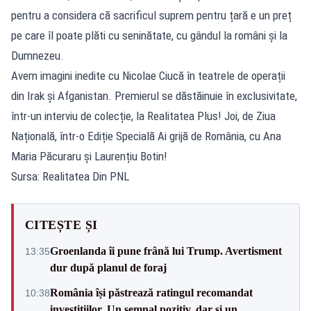
pentru a considera că sacrificul suprem pentru țară e un preț
pe care îl poate plăti cu seninătate, cu gândul la români și la
Dumnezeu.
Avem imagini inedite cu Nicolae Ciucă în teatrele de operații
din Irak și Afganistan. Premierul se dăstăinuie în exclusivitate,
într-un interviu de colecție, la Realitatea Plus! Joi, de Ziua
Națională, într-o Ediție Specială Ai grijă de România, cu Ana
Maria Păcuraru și Laurențiu Botin!
Sursa: Realitatea Din PNL
CITEȘTE ȘI
Groenlanda îi pune frână lui Trump. Avertisment
13:35
dur după planul de foraj
România își păstrează ratingul recomandat
10:38
investițiilor. Un semnal pozitiv, dar și un