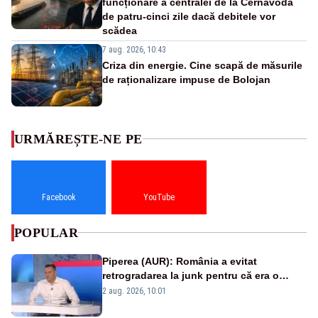
funcționare a centralei de la Cernavodă
de patru-cinci zile dacă debitele vor
scădea
7 aug. 2026, 10:43
Criza din energie. Cine scapă de măsurile
de raționalizare impuse de Bolojan
URMĂREȘTE-NE PE
Facebook
YouTube
POPULAR
Piperea (AUR): România a evitat
retrogradarea la junk pentru că era o
catastrofă pentru bănci și fondurile de
2 aug. 2026, 10:01
pensii