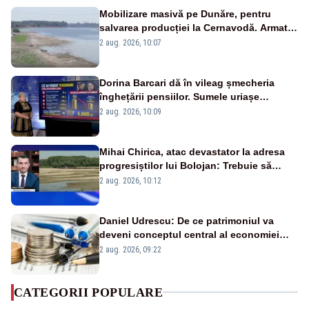
Mobilizare masivă pe Dunăre, pentru
salvarea producției la Cernavodă. Armata
va detona o stâncă și va devia apa
2 aug. 2026, 10:07
fluviului - IMAGINI AERIENE
Dorina Barcari dă în vileag șmecheria
înghețării pensiilor. Sumele uriașe
pierdute de fiecare român
2 aug. 2026, 10:09
Mihai Chirica, atac devastator la adresa
progresiștilor lui Bolojan: Trebuie să
protejăm și natura, dar nu șținem omaneii
2 aug. 2026, 10:12
în stare permanentă de alertă
Daniel Udrescu: De ce patrimoniul va
deveni conceptul central al economiei
viitoare?
2 aug. 2026, 09:22
CATEGORII POPULARE