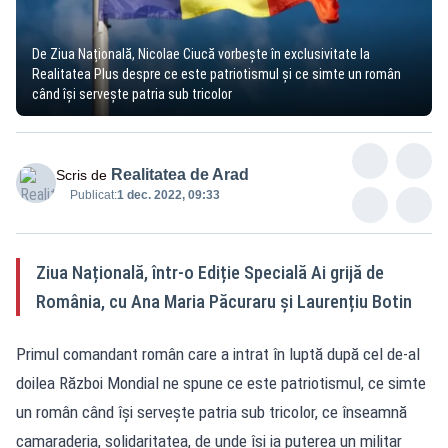
De Ziua Națională, Nicolae Ciucă vorbește în exclusivitate la
Realitatea Plus despre ce este patriotismul și ce simte un român
când își servește patria sub tricolor
Realitatea de Arad
Scris de
Publicat:
1 dec. 2022, 09:33
Ziua Națională, într-o Ediție Specială Ai grijă de
România, cu Ana Maria Păcuraru și Laurențiu Botin
Primul comandant român care a intrat în luptă după cel de-al
doilea Război Mondial ne spune ce este patriotismul, ce simte
un român când își servește patria sub tricolor, ce înseamnă
camaraderia, solidaritatea, de unde își ia puterea un militar