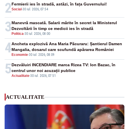
2
Fermierii ies în stradă, astăzi, în fața Guvernului!
Social
-
30 iul. 2026, 07:54
3
Manevră mascată. Salarii mărite în secret la Ministerul
Dezvoltării în timp ce medicii ies în stradă
Politica
-
30 iul. 2026, 08:00
4
Ancheta explozivă Ana Maria Păcuraru: Șantierul Damen
Mangalia, dosarul care scufundă apărarea României
Economie
-
30 iul. 2026, 08:09
5
Dezvăluiri INCENDIARE marca Rizea TV: Ion Bazac, în
centrul unor noi acuzații publice
Actualitate
-
30 iul. 2026, 07:51
ACTUALITATE