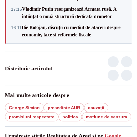
Vladimir Putin reorganizează Armata rusă. A
17:15
înființat o nouă structură dedicată dronelor
Ilie Bolojan, discuții cu mediul de afaceri despre
16:11
economie, taxe și reformele fiscale
Distribuie articolul
Mai multe articole despre
George Simion
presedinte AUR
acuzații
promisiuni respectate
politica
motiune de cenzura
Urmărește știrile Realitatea de Arad și pe
Google