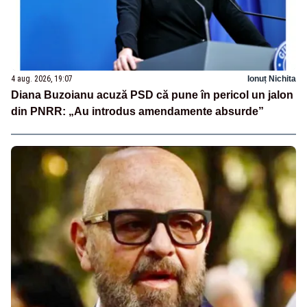
4 aug. 2026, 19:07
Ionuț Nichita
Diana Buzoianu acuză PSD că pune în pericol un jalon
din PNRR: „Au introdus amendamente absurde”