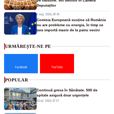
pe cărbune. Vot decisiv în Camera
Deputaților
5 aug. 2026, 09:42
Comisia Europeană susține că România
nu are probleme cu energia, în timp ce
țara importă masiv de la patru vecini
URMĂREȘTE-NE PE
Facebook
YouTube
POPULAR
Continuă greva în Sănătate. 500 de
spitale asigură doar urgențele
30 iul. 2026, 07:51