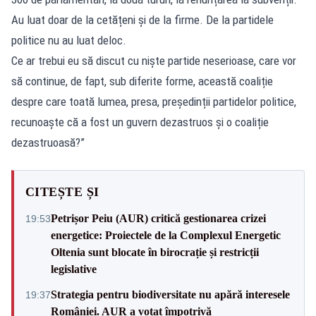
Au luat doar de la cetățeni și de la firme. De la partidele
politice nu au luat deloc.
Ce ar trebui eu să discut cu niște partide neserioase, care vor
să continue, de fapt, sub diferite forme, această coaliție
despre care toată lumea, presa, președinții partidelor politice,
recunoaște că a fost un guvern dezastruos și o coaliție
dezastruoasă?”
CITEȘTE ȘI
Petrișor Peiu (AUR) critică gestionarea crizei
19:53
energetice: Proiectele de la Complexul Energetic
Oltenia sunt blocate în birocrație și restricții
legislative
Strategia pentru biodiversitate nu apără interesele
19:37
României. AUR a votat împotrivă