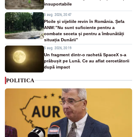
insuportabile
5 aug. 2026, 20:47
Ploile și vijeliile revin în România. Șefa
ANM:”Nu sunt suficiente pentru a
combate seceta și pentru a îmbunătăți
situația Dunării”
5 aug. 2026, 20:19
Un fragment dintr-o rachetă SpaceX s-a
prăbușit pe Lună. Ce au aflat cercetătorii
după impact
POLITICA