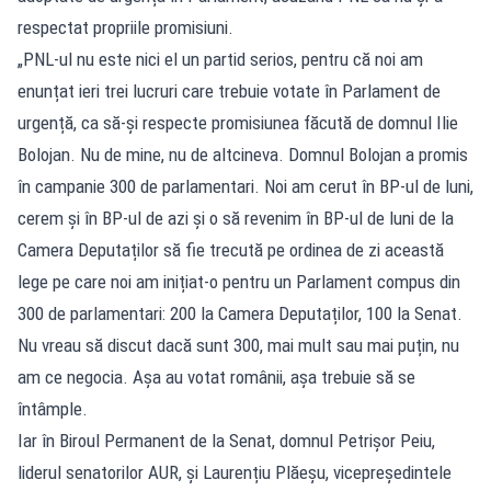
respectat propriile promisiuni.
„PNL-ul nu este nici el un partid serios, pentru că noi am
enunțat ieri trei lucruri care trebuie votate în Parlament de
urgență, ca să-și respecte promisiunea făcută de domnul Ilie
Bolojan. Nu de mine, nu de altcineva. Domnul Bolojan a promis
în campanie 300 de parlamentari. Noi am cerut în BP-ul de luni,
cerem și în BP-ul de azi și o să revenim în BP-ul de luni de la
Camera Deputaților să fie trecută pe ordinea de zi această
lege pe care noi am inițiat-o pentru un Parlament compus din
300 de parlamentari: 200 la Camera Deputaților, 100 la Senat.
Nu vreau să discut dacă sunt 300, mai mult sau mai puțin, nu
am ce negocia. Așa au votat românii, așa trebuie să se
întâmple.
Iar în Biroul Permanent de la Senat, domnul Petrișor Peiu,
liderul senatorilor AUR, și Laurențiu Plăeșu, vicepreședintele