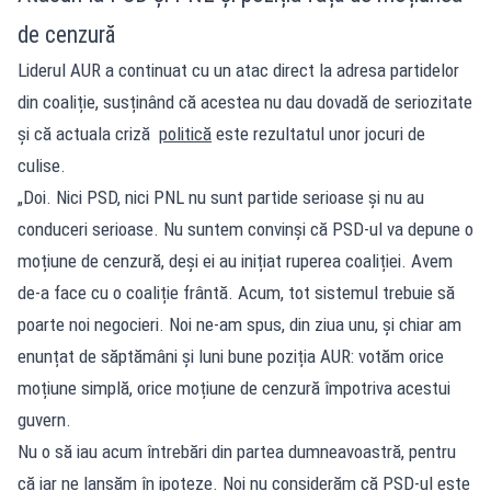
de cenzură
Liderul AUR a continuat cu un atac direct la adresa partidelor
din coaliție, susținând că acestea nu dau dovadă de seriozitate
și că actuala criză
politică
este rezultatul unor jocuri de
culise.
„Doi. Nici PSD, nici PNL nu sunt partide serioase și nu au
conduceri serioase. Nu suntem convinși că PSD-ul va depune o
moțiune de cenzură, deși ei au inițiat ruperea coaliției. Avem
de-a face cu o coaliție frântă. Acum, tot sistemul trebuie să
poarte noi negocieri. Noi ne-am spus, din ziua unu, și chiar am
enunțat de săptămâni și luni bune poziția AUR: votăm orice
moțiune simplă, orice moțiune de cenzură împotriva acestui
guvern.
Nu o să iau acum întrebări din partea dumneavoastră, pentru
că iar ne lansăm în ipoteze. Noi nu considerăm că PSD-ul este