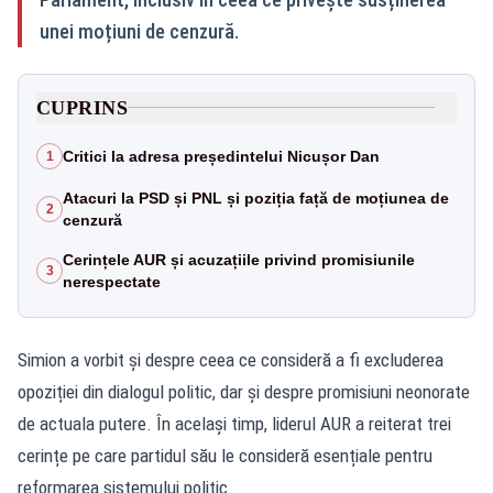
unei moțiuni de cenzură.
CUPRINS
Critici la adresa președintelui Nicușor Dan
1
Atacuri la PSD și PNL și poziția față de moțiunea de
2
cenzură
Cerințele AUR și acuzațiile privind promisiunile
3
nerespectate
Simion a vorbit și despre ceea ce consideră a fi excluderea
opoziției din dialogul politic, dar și despre promisiuni neonorate
de actuala putere. În același timp, liderul AUR a reiterat trei
cerințe pe care partidul său le consideră esențiale pentru
reformarea sistemului politic.