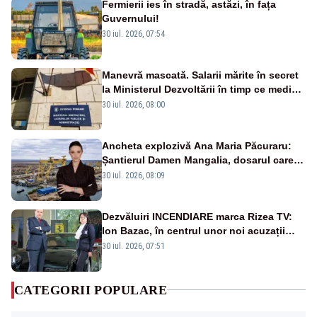
Fermierii ies în stradă, astăzi, în fața
Guvernului!
30 iul. 2026, 07:54
Manevră mascată. Salarii mărite în secret
la Ministerul Dezvoltării în timp ce medicii
ies în stradă
30 iul. 2026, 08:00
Ancheta explozivă Ana Maria Păcuraru:
Șantierul Damen Mangalia, dosarul care
scufundă apărarea României
30 iul. 2026, 08:09
Dezvăluiri INCENDIARE marca Rizea TV:
Ion Bazac, în centrul unor noi acuzații
publice
30 iul. 2026, 07:51
CATEGORII POPULARE