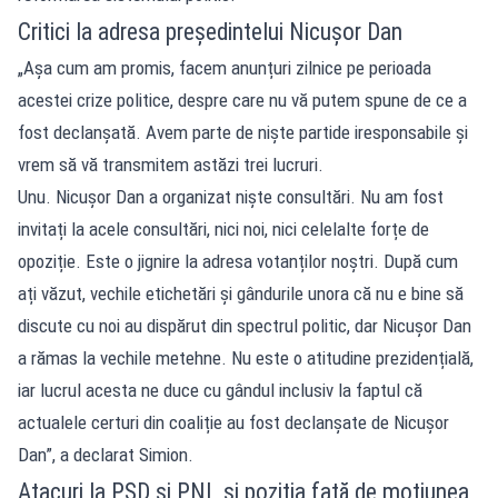
Critici la adresa președintelui Nicușor Dan
„Așa cum am promis, facem anunțuri zilnice pe perioada
acestei crize politice, despre care nu vă putem spune de ce a
fost declanșată. Avem parte de niște partide iresponsabile și
vrem să vă transmitem astăzi trei lucruri.
Unu. Nicușor Dan a organizat niște consultări. Nu am fost
invitați la acele consultări, nici noi, nici celelalte forțe de
opoziție. Este o jignire la adresa votanților noștri. După cum
ați văzut, vechile etichetări și gândurile unora că nu e bine să
discute cu noi au dispărut din spectrul politic, dar Nicușor Dan
a rămas la vechile metehne. Nu este o atitudine prezidențială,
iar lucrul acesta ne duce cu gândul inclusiv la faptul că
actualele certuri din coaliție au fost declanșate de Nicușor
Dan”, a declarat Simion.
Atacuri la PSD și PNL și poziția față de moțiunea