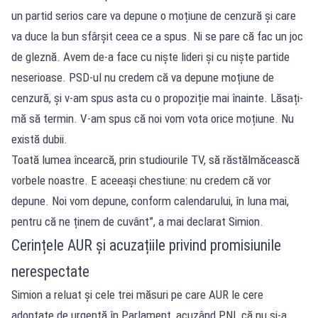
un partid serios care va depune o moțiune de cenzură și care
va duce la bun sfârșit ceea ce a spus. Ni se pare că fac un joc
de gleznă. Avem de-a face cu niște lideri și cu niște partide
neserioase. PSD-ul nu credem că va depune moțiune de
cenzură, și v-am spus asta cu o propoziție mai înainte. Lăsați-
mă să termin. V-am spus că noi vom vota orice moțiune. Nu
există dubii.
Toată lumea încearcă, prin studiourile TV, să răstălmăcească
vorbele noastre. E aceeași chestiune: nu credem că vor
depune. Noi vom depune, conform calendarului, în luna mai,
pentru că ne ținem de cuvânt”, a mai declarat Simion.
Cerințele AUR și acuzațiile privind promisiunile
nerespectate
Simion a reluat și cele trei măsuri pe care AUR le cere
adoptate de urgență în Parlament, acuzând PNL că nu și-a