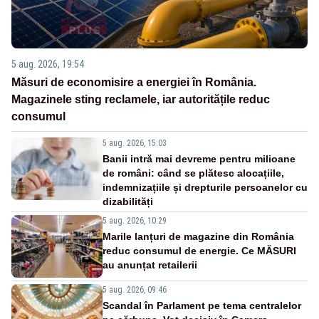
5 aug. 2026, 19:54
Măsuri de economisire a energiei în România.
Magazinele sting reclamele, iar autoritățile reduc
consumul
5 aug. 2026, 15:03
Banii intră mai devreme pentru milioane
de români: când se plătesc alocațiile,
indemnizațiile și drepturile persoanelor cu
dizabilități
5 aug. 2026, 10:29
Marile lanțuri de magazine din România
reduc consumul de energie. Ce MĂSURI
au anunțat retailerii
5 aug. 2026, 09:46
Scandal în Parlament pe tema centralelor