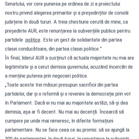
Senatului, vor cere punerea pe ordinea de zi a proiectului
nostru privind alegerea primarilor și a președinților de consilii
județene în două tururi. A treia chestiune cerută de mine, ca
președinte AUR, este renunțarea la subvențiile publice pentru
partidele
politice
. Este un gest de solidaritate din partea
clasei conducătoare, din partea clasei politice.”
În final, liderul AUR a susținut că actuala majoritate nu mai are
legitimitate și a cerut demisia guvernului, acuzând încercări de
a menține puterea prin negocieri politice.
„Toate aceste trei măsuri presupun sacrificii din partea
partidelor, dar și o reformă și o revenire la democrație prin vot
în Parlament. Dacă ei nu mai au majoritate astăzi, să-și dea
demisia, așa ar fi decent. Nu mai au decență. Încearcă să
cumpere pe unde mai nimeresc, în diferite formațiuni
parlamentare. Nu se face ceea ce au promis: să se ajungă la
300 de parlamentari, la două tururi, la renunțarea la subvenții.