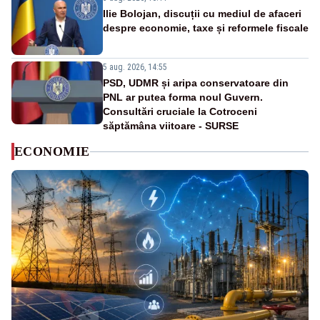
Ilie Bolojan, discuții cu mediul de afaceri
despre economie, taxe și reformele fiscale
5 aug. 2026, 14:55
PSD, UDMR și aripa conservatoare din
PNL ar putea forma noul Guvern.
Consultări cruciale la Cotroceni
săptămâna viitoare - SURSE
ECONOMIE