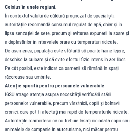
Celsius în unele regiuni.
În contextul valului de
căldură
prognozat de specialiști,
autoritățile recomandă consumul regulat de apă, chiar și în
lipsa senzației de sete, precum și evitarea expunerii la soare și
a deplasărilor în intervalele orare cu temperaturi ridicate.
De asemenea, populația este sfătuită să poarte haine lejere,
deschise la culoare și să evite efortul fizic intens în aer liber.
Pe cât posibil, este indicat ca oamenii să rămână în spații
răcoroase sau umbrite.
Atenție sporită pentru persoanele vulnerabile
IGSU atrage atenția asupra necesității verificării stării
persoanelor vulnerabile, precum vârstnicii, copiii și bolnavii
cronici, care pot fi afectați mai rapid de temperaturile ridicate.
Autoritățile reamintesc că nu trebuie lăsați niciodată copiii sau
animalele de companie în autoturisme, nici măcar pentru