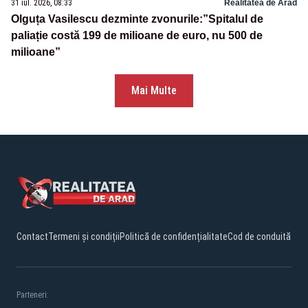
31 iul. 2026, 08:33
Realitatea de Arad
Olguța Vasilescu dezminte zvonurile:”Spitalul de
paliație costă 199 de milioane de euro, nu 500 de
milioane”
Mai Multe
Contact
Termeni și condiții
Politică de confidențialitate
Cod de conduită
Parteneri: