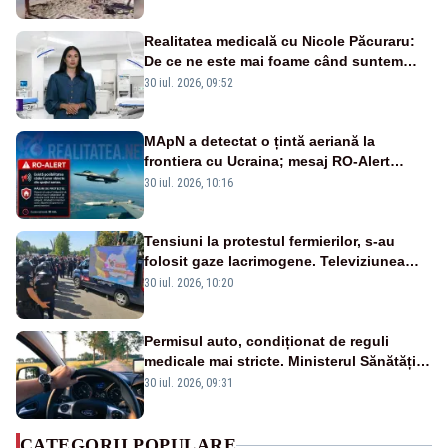
Realitatea medicală cu Nicole Păcuraru:
De ce ne este mai foame când suntem
obosiți?
30 iul. 2026, 09:52
MApN a detectat o țintă aeriană la
frontiera cu Ucraina; mesaj RO-Alert
transmis în județul Tulcea
30 iul. 2026, 10:16
Tensiuni la protestul fermierilor, s-au
folosit gaze lacrimogene. Televiziunea
Poporului face apel la calm – LIVE TEXT
30 iul. 2026, 10:20
Permisul auto, condiționat de reguli
medicale mai stricte. Ministerul Sănătății
propune schimbări majore
30 iul. 2026, 09:31
CATEGORII POPULARE