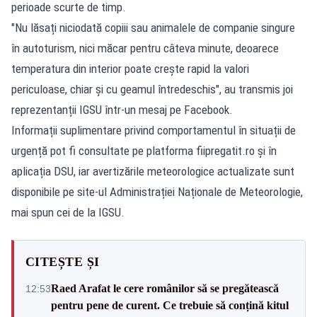
perioade scurte de timp.
"Nu lăsați niciodată copiii sau animalele de companie singure
în autoturism, nici măcar pentru câteva minute, deoarece
temperatura din interior poate crește rapid la valori
periculoase, chiar și cu geamul întredeschis", au transmis joi
reprezentanții IGSU într-un mesaj pe
Facebook
.
Informații suplimentare privind comportamentul în situații de
urgență pot fi consultate pe platforma
fiipregatit.ro
și în
aplicația DSU, iar avertizările meteorologice actualizate sunt
disponibile pe site-ul Administrației Naționale de Meteorologie,
mai spun cei de la IGSU.
CITEȘTE ȘI
Raed Arafat le cere românilor să se pregătească
12:53
pentru pene de curent. Ce trebuie să conțină kitul