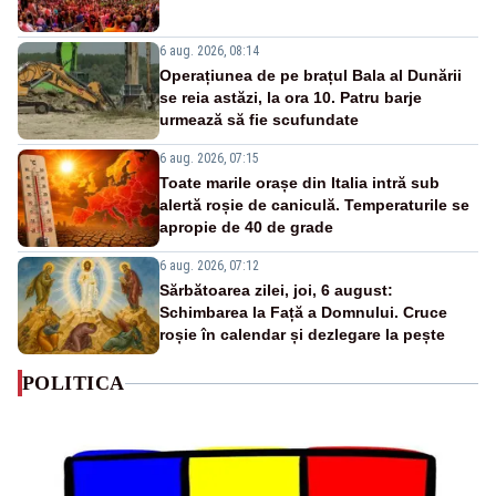
6 aug. 2026, 08:14
Operațiunea de pe brațul Bala al Dunării
se reia astăzi, la ora 10. Patru barje
urmează să fie scufundate
6 aug. 2026, 07:15
Toate marile orașe din Italia intră sub
alertă roșie de caniculă. Temperaturile se
apropie de 40 de grade
6 aug. 2026, 07:12
Sărbătoarea zilei, joi, 6 august:
Schimbarea la Față a Domnului. Cruce
roșie în calendar și dezlegare la pește
POLITICA