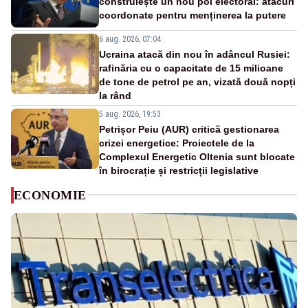
construiește un nou pol electoral: atacuri
coordonate pentru menținerea la putere
6 aug. 2026, 07:04
Ucraina atacă din nou în adâncul Rusiei:
rafinăria cu o capacitate de 15 milioane
de tone de petrol pe an, vizată două nopți
la rând
5 aug. 2026, 19:53
Petrișor Peiu (AUR) critică gestionarea
crizei energetice: Proiectele de la
Complexul Energetic Oltenia sunt blocate
în birocrație și restricții legislative
ECONOMIE