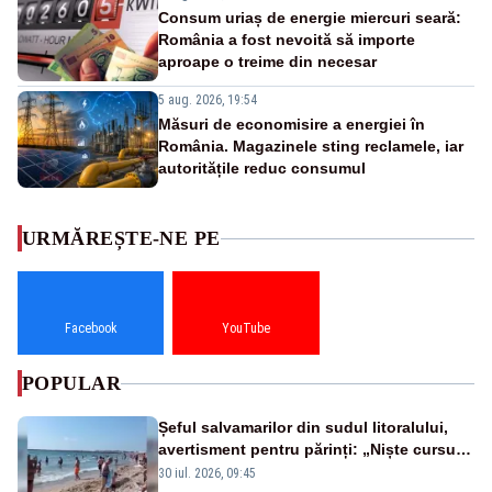
Consum uriaș de energie miercuri seară:
România a fost nevoită să importe
aproape o treime din necesar
5 aug. 2026, 19:54
Măsuri de economisire a energiei în
România. Magazinele sting reclamele, iar
autoritățile reduc consumul
URMĂREȘTE-NE PE
Facebook
YouTube
POPULAR
Șeful salvamarilor din sudul litoralului,
avertisment pentru părinți: „Niște cursuri
de înot la piscină nu sunt suficiente”
30 iul. 2026, 09:45