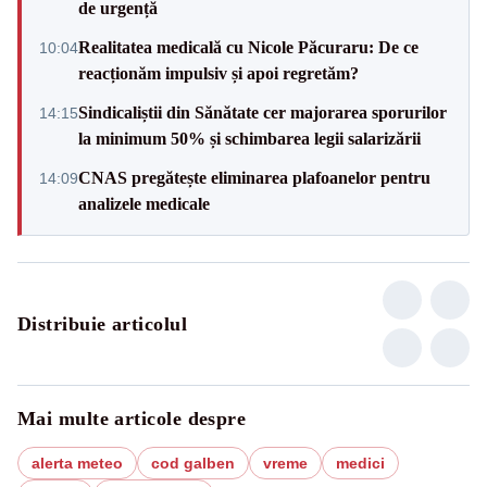
de urgență
Realitatea medicală cu Nicole Păcuraru: De ce
10:04
reacționăm impulsiv și apoi regretăm?
Sindicaliștii din Sănătate cer majorarea sporurilor
14:15
la minimum 50% și schimbarea legii salarizării
CNAS pregătește eliminarea plafoanelor pentru
14:09
analizele medicale
Distribuie articolul
Mai multe articole despre
alerta meteo
cod galben
vreme
medici