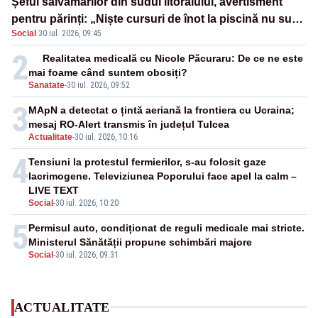
Șeful salvamarilor din sudul litoralului, avertisment
pentru părinți: „Niște cursuri de înot la piscină nu sunt
Social
·
30 iul. 2026, 09:45
suficiente”
2
Realitatea medicală cu Nicole Păcuraru: De ce ne este
mai foame când suntem obosiți?
Sanatate
-
30 iul. 2026, 09:52
3
MApN a detectat o țintă aeriană la frontiera cu Ucraina;
mesaj RO-Alert transmis în județul Tulcea
Actualitate
-
30 iul. 2026, 10:16
4
Tensiuni la protestul fermierilor, s-au folosit gaze
lacrimogene. Televiziunea Poporului face apel la calm –
LIVE TEXT
Social
-
30 iul. 2026, 10:20
5
Permisul auto, condiționat de reguli medicale mai stricte.
Ministerul Sănătății propune schimbări majore
Social
-
30 iul. 2026, 09:31
ACTUALITATE