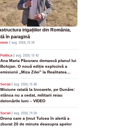
astructura irigațiilor din România,
ată în paragină
omie
·
2 aug. 2026, 15:38
2
Politica
-
2 aug. 2026, 15:42
Ana Maria Păcuraru demască planul lui
Bolojan. O nouă ediție explozivă a
emisiunii „Miza Zilei” la Realitatea
PLUS
3
Social
-
2 aug. 2026, 15:48
Misiune ratată la Izvoarele, pe Dunăre:
stânca nu a cedat, militarii reiau
detonările luni – VIDEO
4
Social
-
2 aug. 2026, 19:28
Drona care a ținut Tulcea în alertă a
zburat 20 de minute deasupra apelor