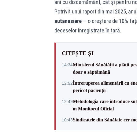
ani cu discernământ, cât și pentru no
Potrivit unui raport din mai 2025, anu
eutanasiere
— o creștere de 10% față
deceselor înregistrate în țară.
CITEȘTE ȘI
Ministerul Sănătății a plătit pe
14:34
doar o săptămână
Întreruperea alimentării cu ene
12:52
pericol pacienții
Metodologia care introduce sub
12:49
în Monitorul Oficial
Sindicatele din Sănătate cer mo
10:43