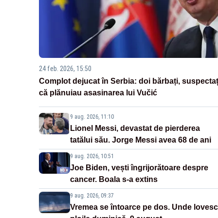
24 feb. 2026, 15:50
Complot dejucat în Serbia: doi bărbați, suspectaț
că plănuiau asasinarea lui Vučić
9 aug. 2026, 11:10
Lionel Messi, devastat de pierderea
tatălui său. Jorge Messi avea 68 de ani
9 aug. 2026, 10:51
Joe Biden, vești îngrijorătoare despre
cancer. Boala s-a extins
9 aug. 2026, 09:37
Vremea se întoarce pe dos. Unde lovesc