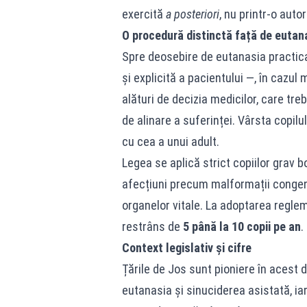
exercită
a posteriori
, nu printr-o autor
O procedură distinctă față de eutana
Spre deosebire de eutanasia practic
și explicită a pacientului —, în cazul
alături de decizia medicilor, care tre
de alinare a suferinței. Vârsta copil
cu cea a unui adult.
Legea se aplică strict copiilor grav 
afecțiuni precum malformații congeni
organelor vitale. La adoptarea reglem
restrâns de
5 până la 10 copii pe an
.
Context legislativ și cifre
Țările de Jos sunt pioniere în acest 
eutanasia și sinuciderea asistată, ia