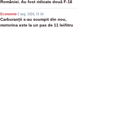
României. Au fost ridicate două F-16
5
Economie
-
2 aug. 2026, 15:36
Carburanții s-au scumpit din nou,
motorina este la un pas de 11 lei/litru