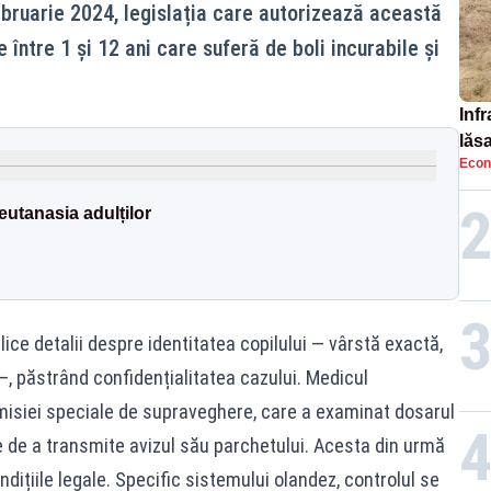
ebruarie 2024, legislația care autorizează această
 între 1 și 12 ani care suferă de boli incurabile și
Infr
lăs
Econ
eutanasia adulților
ice detalii despre identitatea copilului — vârstă exactă,
, păstrând confidențialitatea cazului. Medicul
misiei speciale de supraveghere, care a examinat dosarul
e de a transmite avizul său parchetului. Acesta din urmă
dițiile legale. Specific sistemului olandez, controlul se