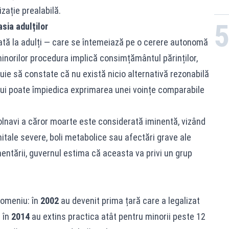
izație prealabilă.
sia adulților
ată la adulți — care se întemeiază pe o cerere autonomă
 minorilor procedura implică consimțământul părinților,
buie să constate că nu există nicio alternativă rezonabilă
ului poate împiedica exprimarea unei voințe comparabile
bolnavi a căror moarte este considerată iminentă, vizând
tale severe, boli metabolice sau afectări grave ale
entării, guvernul estima că aceasta va privi un grup
domeniu: în
2002
au devenit prima țară care a legalizat
r în
2014
au extins practica atât pentru minorii peste 12