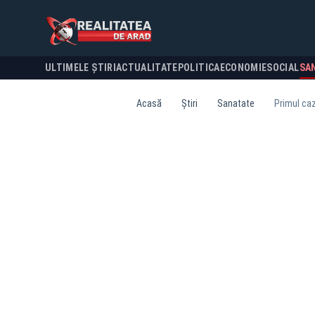
ULTIMELE ȘTIRI
ACTUALITATE
POLITICA
ECONOMIE
SOCIAL
SA
Acasă
Știri
Sanatate
Primul caz