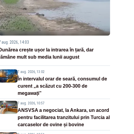
7 aug. 2026, 14:03
Dunărea crește ușor la intrarea în țară, dar
rămâne mult sub media lunii august
7 aug. 2026, 13:02
În intervalul orar de seară, consumul de
curent „a scăzut cu 200-300 de
megawați”
7 aug. 2026, 10:57
ANSVSA a negociat, la Ankara, un acord
pentru facilitarea tranzitului prin Turcia al
carcaselor de ovine și bovine