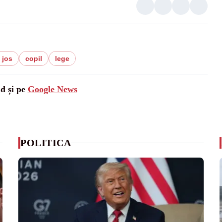
 jos
copil
lege
ad și pe
Google News
POLITICA