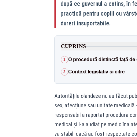
după ce guvernul a extins, în f
practică pentru copiii cu vârste
dureri insuportabile.
CUPRINS
O procedură distinctă față de 
1
Context legislativ și cifre
2
Autoritățile olandeze nu au făcut publ
sex, afecțiune sau unitate medicală —
responsabil a raportat procedura co
medical și l-a audiat pe medic înaint
va stabili dacă au fost respectate con