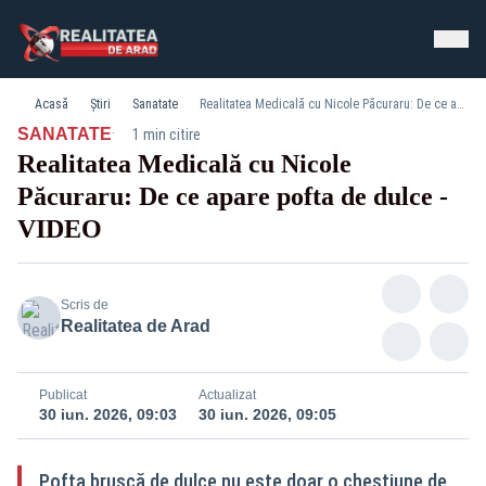
Acasă
Știri
Sanatate
Realitatea Medicală cu Nicole Păcuraru: De ce apare pofta de dulce - VIDEO
·
SANATATE
1 min citire
Realitatea Medicală cu Nicole
Păcuraru: De ce apare pofta de dulce -
VIDEO
Scris de
Realitatea de Arad
Publicat
Actualizat
30 iun. 2026, 09:03
30 iun. 2026, 09:05
Pofta bruscă de dulce nu este doar o chestiune de