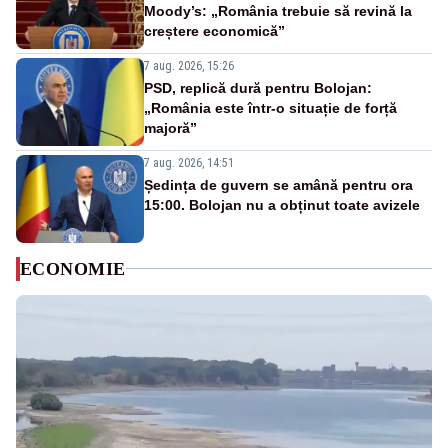
Moody’s: „România trebuie să revină la
creștere economică”
7 aug. 2026, 15:26
PSD, replică dură pentru Bolojan:
„România este într-o situație de forță
majoră”
7 aug. 2026, 14:51
Ședința de guvern se amână pentru ora
15:00. Bolojan nu a obținut toate avizele
ECONOMIE