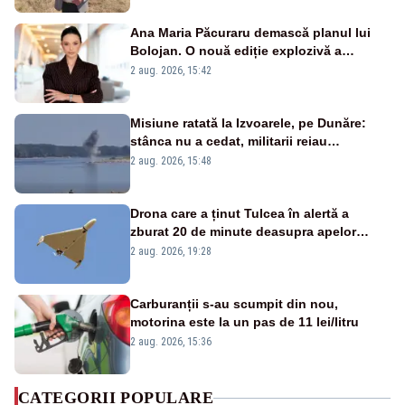
Ana Maria Păcuraru demască planul lui
Bolojan. O nouă ediție explozivă a
emisiunii „Miza Zilei” la Realitatea PLUS
2 aug. 2026, 15:42
Misiune ratată la Izvoarele, pe Dunăre:
stânca nu a cedat, militarii reiau
detonările luni – VIDEO
2 aug. 2026, 15:48
Drona care a ținut Tulcea în alertă a
zburat 20 de minute deasupra apelor
României. Au fost ridicate două F-16
2 aug. 2026, 19:28
Carburanții s-au scumpit din nou,
motorina este la un pas de 11 lei/litru
2 aug. 2026, 15:36
CATEGORII POPULARE