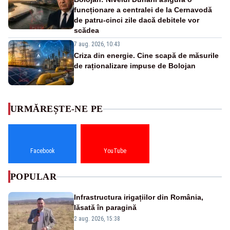
funcționare a centralei de la Cernavodă
de patru-cinci zile dacă debitele vor
scădea
7 aug. 2026, 10:43
Criza din energie. Cine scapă de măsurile
de raționalizare impuse de Bolojan
URMĂREȘTE-NE PE
Facebook
YouTube
POPULAR
Infrastructura irigațiilor din România,
lăsată în paragină
2 aug. 2026, 15:38