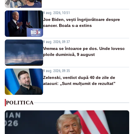
9 aug. 2026, 10:51
Joe Biden, vești îngrijorătoare despre
cancer. Boala s-a extins
9 aug. 2026, 09:37
Vremea se întoarce pe dos. Unde lovesc
ploile duminică, 9 august
9 aug. 2026, 09:35
Zelenski, verdict după 40 de zile de
atacuri: „Sunt mulțumit de rezultat”
POLITICA