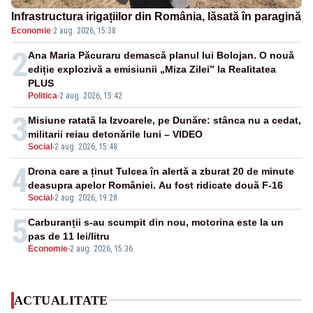
Infrastructura irigațiilor din România, lăsată în paragină
Economie
·
2 aug. 2026, 15:38
2
Ana Maria Păcuraru demască planul lui Bolojan. O nouă
ediție explozivă a emisiunii „Miza Zilei” la Realitatea
PLUS
Politica
-
2 aug. 2026, 15:42
3
Misiune ratată la Izvoarele, pe Dunăre: stânca nu a cedat,
militarii reiau detonările luni – VIDEO
Social
-
2 aug. 2026, 15:48
4
Drona care a ținut Tulcea în alertă a zburat 20 de minute
deasupra apelor României. Au fost ridicate două F-16
Social
-
2 aug. 2026, 19:28
5
Carburanții s-au scumpit din nou, motorina este la un
pas de 11 lei/litru
Economie
-
2 aug. 2026, 15:36
ACTUALITATE