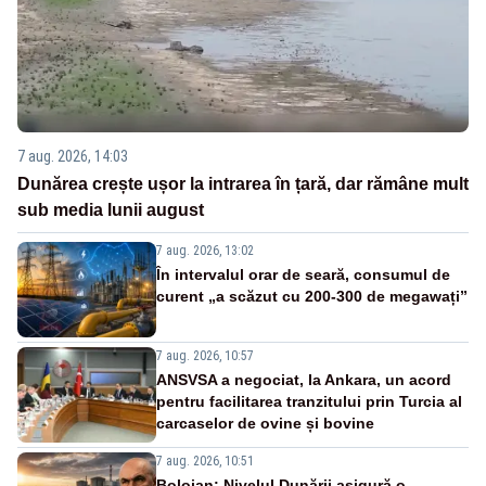
7 aug. 2026, 14:03
Dunărea crește ușor la intrarea în țară, dar rămâne mult
sub media lunii august
7 aug. 2026, 13:02
În intervalul orar de seară, consumul de
curent „a scăzut cu 200-300 de megawați”
7 aug. 2026, 10:57
ANSVSA a negociat, la Ankara, un acord
pentru facilitarea tranzitului prin Turcia al
carcaselor de ovine și bovine
7 aug. 2026, 10:51
Bolojan: Nivelul Dunării asigură o