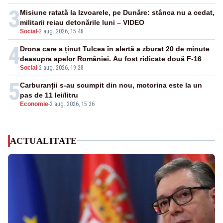
3
Misiune ratată la Izvoarele, pe Dunăre: stânca nu a cedat,
militarii reiau detonările luni – VIDEO
Social
-
2 aug. 2026, 15:48
4
Drona care a ținut Tulcea în alertă a zburat 20 de minute
deasupra apelor României. Au fost ridicate două F-16
Social
-
2 aug. 2026, 19:28
5
Carburanții s-au scumpit din nou, motorina este la un
pas de 11 lei/litru
Economie
-
2 aug. 2026, 15:36
ACTUALITATE