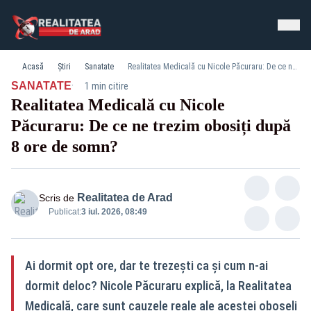
Acasă
Știri
Sanatate
Realitatea Medicală cu Nicole Păcuraru: De ce ne trezim obosiți după 8 ore de somn?
·
SANATATE
1 min citire
Realitatea Medicală cu Nicole
Păcuraru: De ce ne trezim obosiți după
8 ore de somn?
Realitatea de Arad
Scris de
Publicat:
3 iul. 2026, 08:49
Ai dormit opt ore, dar te trezești ca și cum n-ai
dormit deloc? Nicole Păcuraru explică, la Realitatea
Medicală, care sunt cauzele reale ale acestei oboseli