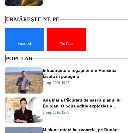
URMĂREȘTE-NE PE
Facebook
YouTube
POPULAR
Infrastructura irigațiilor din România,
lăsată în paragină
2 aug. 2026, 15:38
Ana Maria Păcuraru demască planul lui
Bolojan. O nouă ediție explozivă a
emisiunii „Miza Zilei” la Realitatea PLUS
2 aug. 2026, 15:42
Misiune ratată la Izvoarele, pe Dunăre: