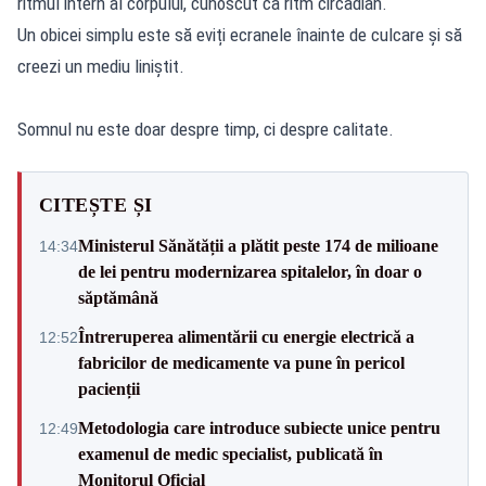
ritmul intern al corpului, cunoscut ca ritm circadian.
Un obicei simplu este să eviți ecranele înainte de culcare și să
creezi un mediu liniștit.
Somnul nu este doar despre timp, ci despre calitate.
CITEȘTE ȘI
Ministerul Sănătății a plătit peste 174 de milioane
14:34
de lei pentru modernizarea spitalelor, în doar o
săptămână
Întreruperea alimentării cu energie electrică a
12:52
fabricilor de medicamente va pune în pericol
pacienții
Metodologia care introduce subiecte unice pentru
12:49
examenul de medic specialist, publicată în
Monitorul Oficial