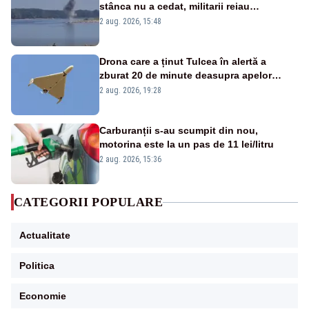
stânca nu a cedat, militarii reiau
detonările luni – VIDEO
2 aug. 2026, 15:48
Drona care a ținut Tulcea în alertă a
zburat 20 de minute deasupra apelor
României. Au fost ridicate două F-16
2 aug. 2026, 19:28
Carburanții s-au scumpit din nou,
motorina este la un pas de 11 lei/litru
2 aug. 2026, 15:36
CATEGORII POPULARE
Actualitate
Politica
Economie