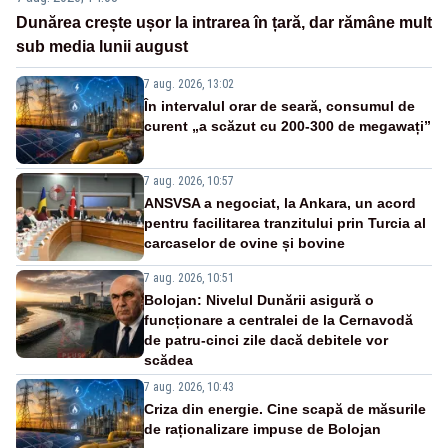
Dunărea crește ușor la intrarea în țară, dar rămâne mult
sub media lunii august
7 aug. 2026, 13:02
În intervalul orar de seară, consumul de
curent „a scăzut cu 200-300 de megawați”
7 aug. 2026, 10:57
ANSVSA a negociat, la Ankara, un acord
pentru facilitarea tranzitului prin Turcia al
carcaselor de ovine și bovine
7 aug. 2026, 10:51
Bolojan: Nivelul Dunării asigură o
funcționare a centralei de la Cernavodă
de patru-cinci zile dacă debitele vor
scădea
7 aug. 2026, 10:43
Criza din energie. Cine scapă de măsurile
de raționalizare impuse de Bolojan