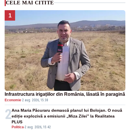
CELE MAI CITITE
1
Infrastructura irigațiilor din România, lăsată în paragină
Economie
·
2 aug. 2026, 15:38
2
Ana Maria Păcuraru demască planul lui Bolojan. O nouă
ediție explozivă a emisiunii „Miza Zilei” la Realitatea
PLUS
Politica
-
2 aug. 2026, 15:42