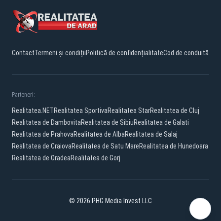
Contact
Termeni și condiții
Politică de confidențialitate
Cod de conduită
Parteneri:
Realitatea.NET
Realitatea Sportiva
Realitatea Star
Realitatea de Cluj
Realitatea de Dambovita
Realitatea de Sibiu
Realitatea de Galati
Realitatea de Prahova
Realitatea de Alba
Realitatea de Salaj
Realitatea de Craiova
Realitatea de Satu Mare
Realitatea de Hunedoara
Realitatea de Oradea
Realitatea de Gorj
© 2026 PHG Media Invest LLC
Facebook
YouTube