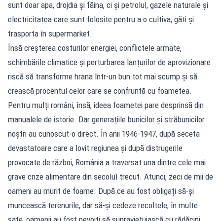
sunt doar apa, drojdia și făina, ci și petrolul, gazele naturale și
electricitatea care sunt folosite pentru a o cultiva, găti și
trasporta în supermarket.
Însă creșterea costurilor energiei, conflictele armate,
schimbările climatice și perturbarea lanțurilor de aprovizionare
riscă să transforme hrana într-un bun tot mai scump și să
crească procentul celor care se confruntă cu foametea.
Pentru mulți români, însă, ideea foametei pare desprinsă din
manualele de istorie. Dar generațiile bunicilor și străbunicilor
noștri au cunoscut-o direct. În anii 1946-1947, după seceta
devastatoare care a lovit regiunea și după distrugerile
provocate de război, România a traversat una dintre cele mai
grave crize alimentare din secolul trecut. Atunci, zeci de mii de
oameni au murit de foame. După ce au fost obligați să-și
muncească terenurile, dar să-și cedeze recoltele, în multe
sate, oamenii au fost nevoiți să supraviețuiască cu rădăcini,