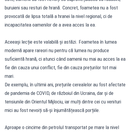
buruieni sau resturi de hrană. Concret, foametea nu a fost
provocată de lipsa totală a hranei la nivel regional, ci de
incapacitatea oamenilor de a avea acces la ea.
Aceeași lecție este valabilă și astăzi. Foametea în lumea
modernă apare rareori nu pentru că lumea nu produce
suficientă hrană, ci atunci când oamenii nu mai au acces la ea
fie din cauza unui conflict, fie din cauza prețurilor tot mai
mari.
De exemplu, în ultimii ani, prețurile cerealelor au fost afectate
de pandemia de COVID, de războiul din Ucraina, dar și de
tensiunile din Orientul Mijlociu, iar mulți dintre cei cu venituri
mici au fost nevoiți să-și înjumătățească porțiile.
Aproape o cincime din petrolul transportat pe mare la nivel