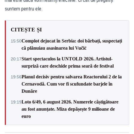
suntem pentru ele.
CITEȘTE ȘI
Complot dejucat în Serbia: doi bărbați, suspectați
15:50
că plănuiau asasinarea lui Vučić
Start spectaculos la UNTOLD 2026. Artistul-
20:17
surpriză care deschide prima seară de festival
Planul decisiv pentru salvarea Reactorului 2 de la
19:56
Cernavodă. Cum vor fi scufundate barjele în
Dunăre
Loto 6/49, 6 august 2026. Numerele câștigătoare
19:19
au fost anunțate. Miza depășește 9 milioane de
euro