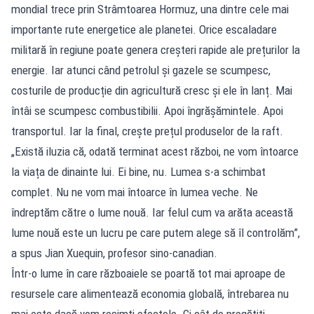
mondial trece prin Strâmtoarea Hormuz, una dintre cele mai
importante rute energetice ale planetei. Orice escaladare
militară în regiune poate genera creșteri rapide ale prețurilor la
energie. Iar atunci când petrolul și gazele se scumpesc,
costurile de producție din agricultură cresc și ele în lanț. Mai
întâi se scumpesc combustibilii. Apoi îngrășămintele. Apoi
transportul. Iar la final, crește prețul produselor de la raft.
„Există iluzia că, odată terminat acest război, ne vom întoarce
la viața de dinainte lui. Ei bine, nu. Lumea s-a schimbat
complet. Nu ne vom mai întoarce în lumea veche. Ne
îndreptăm către o lume nouă. Iar felul cum va arăta această
lume nouă este un lucru pe care putem alege să îl controlăm”,
a spus Jian Xuequin, profesor sino-canadian.
Într-o lume în care războaiele se poartă tot mai aproape de
resursele care alimentează economia globală, întrebarea nu
mai este dacă vom resimți efectele. Ci cât de pregătiți