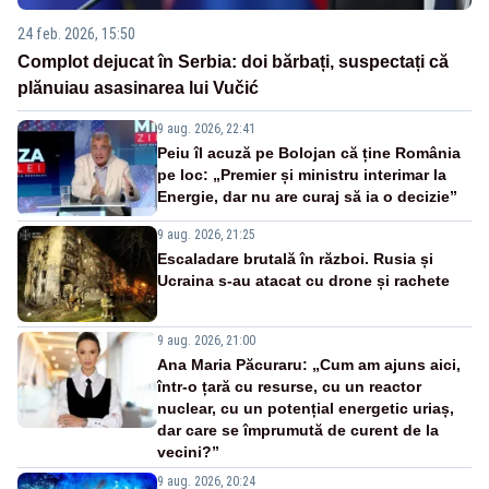
24 feb. 2026, 15:50
Complot dejucat în Serbia: doi bărbați, suspectați că
plănuiau asasinarea lui Vučić
9 aug. 2026, 22:41
Peiu îl acuză pe Bolojan că ține România
pe loc: „Premier și ministru interimar la
Energie, dar nu are curaj să ia o decizie”
9 aug. 2026, 21:25
Escaladare brutală în război. Rusia și
Ucraina s-au atacat cu drone și rachete
9 aug. 2026, 21:00
Ana Maria Păcuraru: „Cum am ajuns aici,
într-o țară cu resurse, cu un reactor
nuclear, cu un potențial energetic uriaș,
dar care se împrumută de curent de la
vecini?”
9 aug. 2026, 20:24