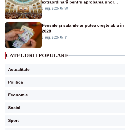
extraordinară pentru aprobarea unor
jaloane din PNRR
3 aug. 2026, 07:58
Pensiile și salariile ar putea crește abia în
2028
3 aug. 2026, 07:31
CATEGORII POPULARE
Actualitate
Politica
Economie
Social
Sport