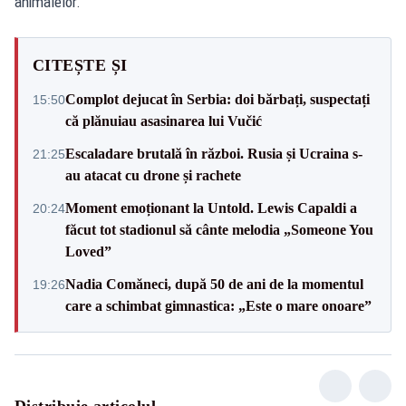
animalelor.
CITEȘTE ȘI
Complot dejucat în Serbia: doi bărbați, suspectați
15:50
că plănuiau asasinarea lui Vučić
Escaladare brutală în război. Rusia și Ucraina s-
21:25
au atacat cu drone și rachete
Moment emoționant la Untold. Lewis Capaldi a
20:24
făcut tot stadionul să cânte melodia „Someone You
Loved”
Nadia Comăneci, după 50 de ani de la momentul
19:26
care a schimbat gimnastica: „Este o mare onoare”
Distribuie articolul