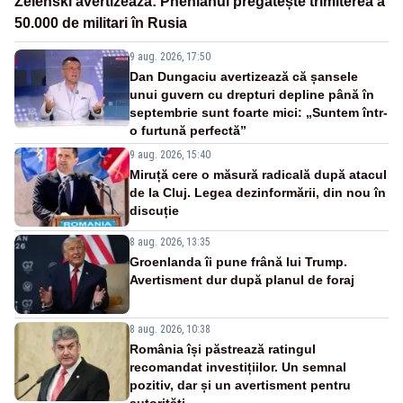
Zelenski avertizează: Phenianul pregătește trimiterea a
50.000 de militari în Rusia
9 aug. 2026, 17:50
Dan Dungaciu avertizează că șansele
unui guvern cu drepturi depline până în
septembrie sunt foarte mici: „Suntem într-
o furtună perfectă”
9 aug. 2026, 15:40
Miruță cere o măsură radicală după atacul
de la Cluj. Legea dezinformării, din nou în
discuție
8 aug. 2026, 13:35
Groenlanda îi pune frână lui Trump.
Avertisment dur după planul de foraj
8 aug. 2026, 10:38
România își păstrează ratingul
recomandat investițiilor. Un semnal
pozitiv, dar și un avertisment pentru