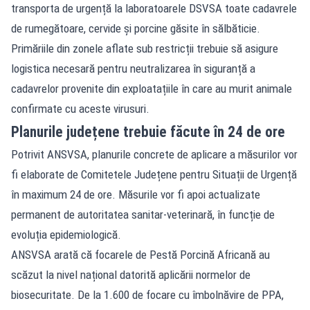
transporta de urgență la laboratoarele DSVSA toate cadavrele
de rumegătoare, cervide și porcine găsite în sălbăticie.
Primăriile din zonele aflate sub restricții trebuie să asigure
logistica necesară pentru neutralizarea în siguranță a
cadavrelor provenite din exploatațiile în care au murit animale
confirmate cu aceste virusuri.
Planurile județene trebuie făcute în 24 de ore
Potrivit ANSVSA, planurile concrete de aplicare a măsurilor vor
fi elaborate de Comitetele Județene pentru Situații de Urgență
în maximum 24 de ore. Măsurile vor fi apoi actualizate
permanent de autoritatea sanitar-veterinară, în funcție de
evoluția epidemiologică.
ANSVSA arată că focarele de Pestă Porcină Africană au
scăzut la nivel național datorită aplicării normelor de
biosecuritate. De la 1.600 de focare cu îmbolnăvire de PPA,