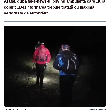
Arafat, după fake-news-ul privind ambulanța care „fură
copii”: „Dezinformarea trebuie tratată cu maximă
seriozitate de autorități”
9 aug. 2026, 12:16
Ionuț Nichita