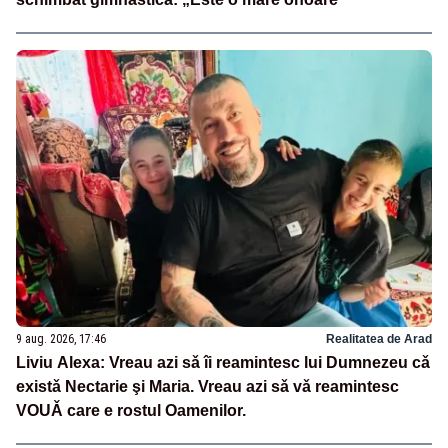
9 aug. 2026, 17:46
Realitatea de Arad
Liviu Alexa: Vreau azi sǎ îi reamintesc lui Dumnezeu cǎ
existǎ Nectarie şi Maria. Vreau azi sǎ vǎ reamintesc
VOUǍ care e rostul Oamenilor.