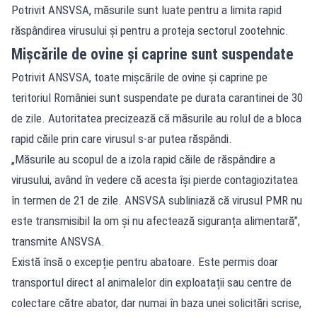
Potrivit ANSVSA, măsurile sunt luate pentru a limita rapid
răspândirea virusului și pentru a proteja sectorul zootehnic.
Mișcările de ovine și caprine sunt suspendate
Potrivit ANSVSA, toate mișcările de ovine și caprine pe
teritoriul României sunt suspendate pe durata carantinei de 30
de zile. Autoritatea precizează că măsurile au rolul de a bloca
rapid căile prin care virusul s-ar putea răspândi.
„Măsurile au scopul de a izola rapid căile de răspândire a
virusului, având în vedere că acesta își pierde contagiozitatea
în termen de 21 de zile. ANSVSA subliniază că virusul PMR nu
este transmisibil la om și nu afectează siguranța alimentară”,
transmite ANSVSA.
Există însă o excepție pentru abatoare. Este permis doar
transportul direct al animalelor din exploatații sau centre de
colectare către abator, dar numai în baza unei solicitări scrise,