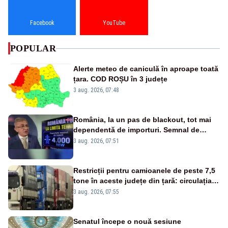
Facebook
YouTube
POPULAR
Alerte meteo de caniculă în aproape toată
țara. COD ROȘU în 3 județe
3 aug. 2026, 07:48
România, la un pas de blackout, tot mai
dependentă de importuri. Semnal de
alarmă tras de un expert în energie
3 aug. 2026, 07:51
Restricții pentru camioanele de peste 7,5
tone în aceste județe din țară: circulația
este interzisă luni, între orele 12:00 și
3 aug. 2026, 07:55
20:00
Senatul începe o nouă sesiune