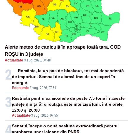
Alerte meteo de caniculă în aproape toată țara. COD
ROȘU în 3 județe
Actualitate
·
3 aug. 2026, 07:48
2
România, la un pas de blackout, tot mai dependentă
de importuri. Semnal de alarmă tras de un expert în
energie
Economie
-
3 aug. 2026, 07:51
3
Restricții pentru camioanele de peste 7,5 tone în aceste
județe din țară: circulația este interzisă luni, între orele
12:00 și 20:00
Actualitate
-
3 aug. 2026, 07:55
4
Senatul începe o nouă sesiune extraordinară pentru
aprobarea unor jaloane din PNRR