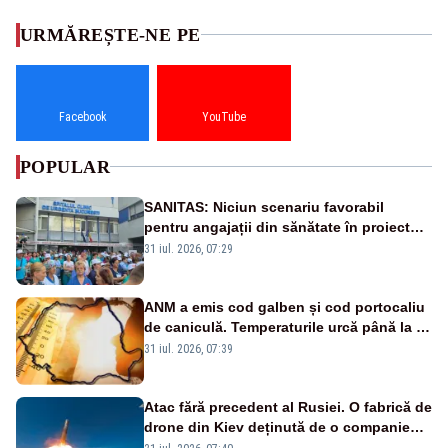
URMĂREȘTE-NE PE
Facebook
YouTube
POPULAR
SANITAS: Niciun scenariu favorabil
pentru angajații din sănătate în proiectul
Legii salarizării
31 iul. 2026, 07:29
ANM a emis cod galben și cod portocaliu
de caniculă. Temperaturile urcă până la 38
de grade, iar nopțile devin tropicale
31 iul. 2026, 07:39
Atac fără precedent al Rusiei. O fabrică de
drone din Kiev deținută de o companie
americană, distrusă de o rachetă