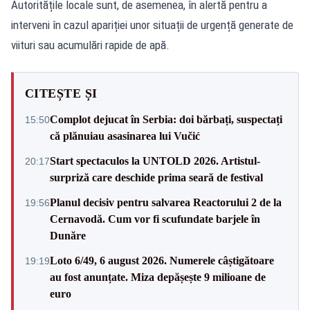
Autoritățile locale sunt, de asemenea, în alertă pentru a
interveni în cazul apariției unor situații de urgență generate de
viituri sau acumulări rapide de apă.
CITEȘTE ȘI
Complot dejucat în Serbia: doi bărbați, suspectați
15:50
că plănuiau asasinarea lui Vučić
Start spectaculos la UNTOLD 2026. Artistul-
20:17
surpriză care deschide prima seară de festival
Planul decisiv pentru salvarea Reactorului 2 de la
19:56
Cernavodă. Cum vor fi scufundate barjele în
Dunăre
Loto 6/49, 6 august 2026. Numerele câștigătoare
19:19
au fost anunțate. Miza depășește 9 milioane de
euro