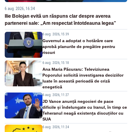
6 aug. 2026, 16:34
Ilie Bolojan evită un răspuns clar despre averea
partenerei sale: „Am respectat întotdeauna legea”
6 aug. 2026, 15:39
Guvernul a adoptat o hotărâre care
aprobă planurile de pregătire pentru
riscuri
6 aug. 2026, 15:18
Ana Maria Păcuraru: Televiziunea
Poporului solicită investigarea deciziilor
luate în această perioadă de criză
enegetică
6 aug. 2026, 11:27
JD Vance anunță negocieri de pace
dificile și îndelungate cu Iranul, în timp ce
Teheranul neagă existența discuțiilor cu
SUA
6 aug. 2026, 11:24