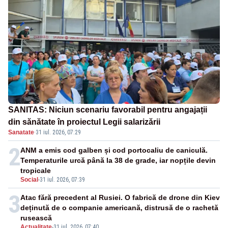
SANITAS: Niciun scenariu favorabil pentru angajații
din sănătate în proiectul Legii salarizării
Sanatate
·
31 iul. 2026, 07:29
2
ANM a emis cod galben și cod portocaliu de caniculă.
Temperaturile urcă până la 38 de grade, iar nopțile devin
tropicale
Social
-
31 iul. 2026, 07:39
3
Atac fără precedent al Rusiei. O fabrică de drone din Kiev
deținută de o companie americană, distrusă de o rachetă
rusească
Actualitate
-
31 iul. 2026, 07:40