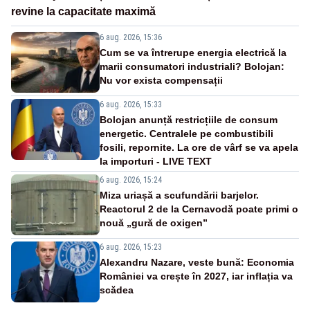
revine la capacitate maximă
6 aug. 2026, 15:36
Cum se va întrerupe energia electrică la
marii consumatori industriali? Bolojan:
Nu vor exista compensații
6 aug. 2026, 15:33
Bolojan anunță restricțiile de consum
energetic. Centralele pe combustibili
fosili, repornite. La ore de vârf se va apela
la importuri - LIVE TEXT
6 aug. 2026, 15:24
Miza uriașă a scufundării barjelor.
Reactorul 2 de la Cernavodă poate primi o
nouă „gură de oxigen”
6 aug. 2026, 15:23
Alexandru Nazare, veste bună: Economia
României va crește în 2027, iar inflația va
scădea