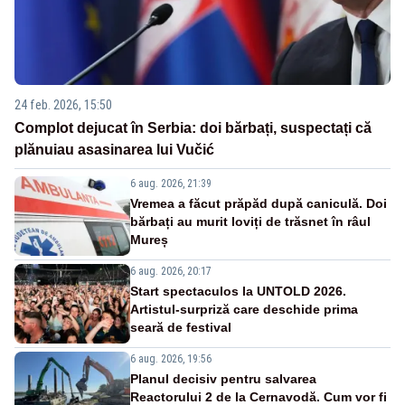
24 feb. 2026, 15:50
Complot dejucat în Serbia: doi bărbați, suspectați că
plănuiau asasinarea lui Vučić
6 aug. 2026, 21:39
Vremea a făcut prăpăd după caniculă. Doi
bărbați au murit loviți de trăsnet în râul
Mureș
6 aug. 2026, 20:17
Start spectaculos la UNTOLD 2026.
Artistul-surpriză care deschide prima
seară de festival
6 aug. 2026, 19:56
Planul decisiv pentru salvarea
Reactorului 2 de la Cernavodă. Cum vor fi