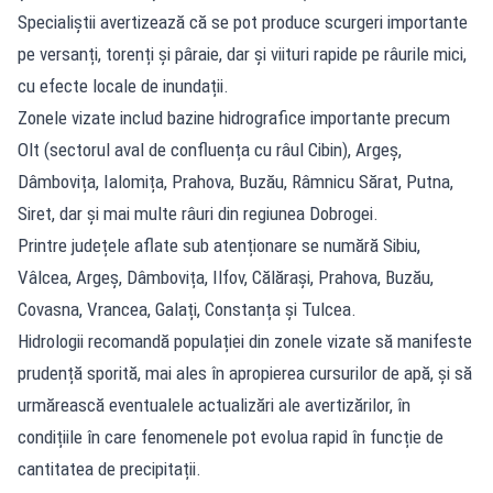
Specialiștii avertizează că se pot produce scurgeri importante
pe versanți, torenți și pâraie, dar și viituri rapide pe râurile mici,
cu efecte locale de inundații.
Zonele vizate includ bazine hidrografice importante precum
Olt (sectorul aval de confluența cu râul Cibin), Argeș,
Dâmbovița, Ialomița, Prahova, Buzău, Râmnicu Sărat, Putna,
Siret, dar și mai multe râuri din regiunea Dobrogei.
Printre județele aflate sub atenționare se numără Sibiu,
Vâlcea, Argeș, Dâmbovița, Ilfov, Călărași, Prahova, Buzău,
Covasna, Vrancea, Galați, Constanța și Tulcea.
Hidrologii recomandă populației din zonele vizate să manifeste
prudență sporită, mai ales în apropierea cursurilor de apă, și să
urmărească eventualele actualizări ale avertizărilor, în
condițiile în care fenomenele pot evolua rapid în funcție de
cantitatea de precipitații.