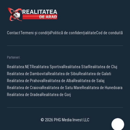
Contact
Termeni și condiții
Politică de confidențialitate
Cod de conduită
Parteneri:
Realitatea.NET
Realitatea Sportiva
Realitatea Star
Realitatea de Cluj
Realitatea de Dambovita
Realitatea de Sibiu
Realitatea de Galati
Realitatea de Prahova
Realitatea de Alba
Realitatea de Salaj
Realitatea de Craiova
Realitatea de Satu Mare
Realitatea de Hunedoara
Realitatea de Oradea
Realitatea de Gorj
© 2026 PHG Media Invest LLC
Facebook
YouTube