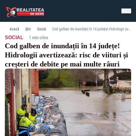
Acasă
Știri
Social
Cod galben de inundații în 14 județe! Hidrologii avertizează: risc de viituri și creșteri de debite pe mai multe râuri
·
SOCIAL
1 min citire
Cod galben de inundații în 14 județe!
Hidrologii avertizează: risc de viituri și
creșteri de debite pe mai multe râuri