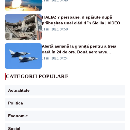
31 iul. 2026, 07:40
rusească
ITALIA: 7 persoane, dispărute după
prăbușirea unei clădiri în Sicilia | VIDEO
31 iul. 2026, 07:50
Alertă aeriană la graniță pentru a treia
oară în 24 de ore. Două aeronave
Eurofighter britanice au fost ridicate de la
31 iul. 2026, 07:24
sol
CATEGORII POPULARE
Actualitate
Politica
Economie
Social