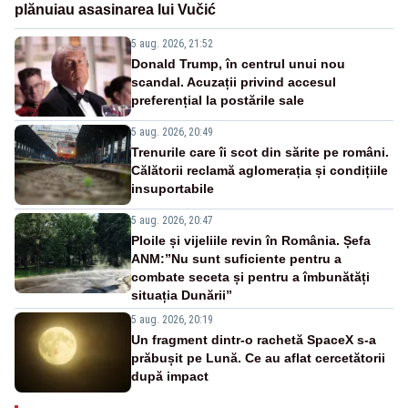
plănuiau asasinarea lui Vučić
5 aug. 2026, 21:52
Donald Trump, în centrul unui nou
scandal. Acuzații privind accesul
preferențial la postările sale
5 aug. 2026, 20:49
Trenurile care îi scot din sărite pe români.
Călătorii reclamă aglomerația și condițiile
insuportabile
5 aug. 2026, 20:47
Ploile și vijeliile revin în România. Șefa
ANM:”Nu sunt suficiente pentru a
combate seceta și pentru a îmbunătăți
situația Dunării”
5 aug. 2026, 20:19
Un fragment dintr-o rachetă SpaceX s-a
prăbușit pe Lună. Ce au aflat cercetătorii
după impact