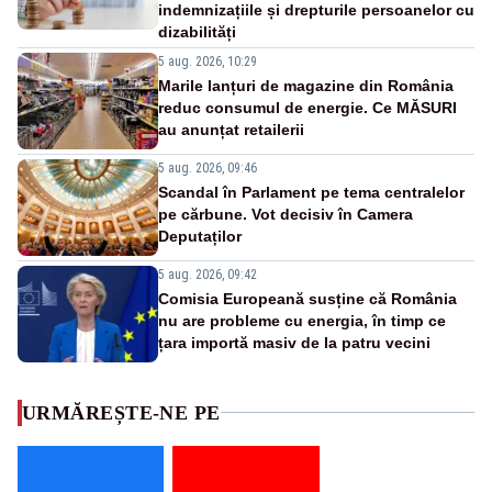
indemnizațiile și drepturile persoanelor cu
dizabilități
5 aug. 2026, 10:29
Marile lanțuri de magazine din România
reduc consumul de energie. Ce MĂSURI
au anunțat retailerii
5 aug. 2026, 09:46
Scandal în Parlament pe tema centralelor
pe cărbune. Vot decisiv în Camera
Deputaților
5 aug. 2026, 09:42
Comisia Europeană susține că România
nu are probleme cu energia, în timp ce
țara importă masiv de la patru vecini
URMĂREȘTE-NE PE