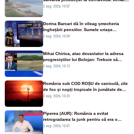
va detona o stâncă și va devia apa
2 aug. 2026, 10:07
fluviului - IMAGINI AERIENE
Dorina Barcari dă în vileag șmecheria
înghețării pensiilor. Sumele uriașe
pierdute de fiecare român
2 aug. 2026, 10:09
Mihai Chirica, atac devastator la adresa
progresiștilor lui Bolojan: Trebuie să
protejăm și natura, dar nu șținem omaneii
2 aug. 2026, 10:12
în stare permanentă de alertă
România sub COD ROȘU de caniculă, zile
de foc și nopți tropicale în jumătate de
țară
2 aug. 2026, 10:25
Piperea (AUR): România a evitat
retrogradarea la junk pentru că era o
catastrofă pentru bănci și fondurile de
2 aug. 2026, 10:01
pensii