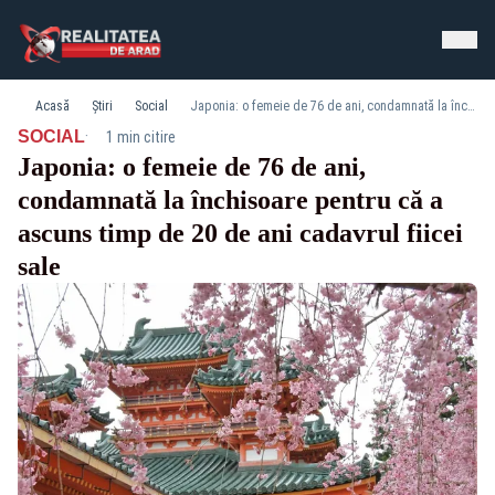
Acasă
Știri
Social
Japonia: o femeie de 76 de ani, condamnată la închisoare pentru că a ascuns timp de 20 de ani cadavrul fiicei sale
·
SOCIAL
1 min citire
Japonia: o femeie de 76 de ani,
condamnată la închisoare pentru că a
ascuns timp de 20 de ani cadavrul fiicei
sale