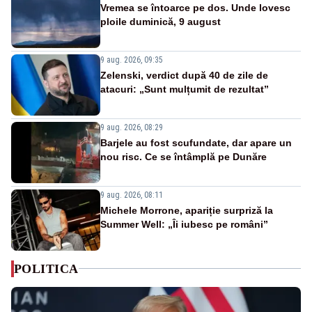
Vremea se întoarce pe dos. Unde lovesc
ploile duminică, 9 august
9 aug. 2026, 09:35
Zelenski, verdict după 40 de zile de
atacuri: „Sunt mulțumit de rezultat”
9 aug. 2026, 08:29
Barjele au fost scufundate, dar apare un
nou risc. Ce se întâmplă pe Dunăre
9 aug. 2026, 08:11
Michele Morrone, apariție surpriză la
Summer Well: „Îi iubesc pe români”
POLITICA