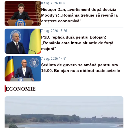
8 aug. 2026, 08:51
Nicușor Dan, avertisment după decizia
Moody’s: „România trebuie să revină la
creștere economică”
7 aug. 2026, 15:26
PSD, replică dură pentru Bolojan:
„România este într-o situație de forță
majoră”
7 aug. 2026, 14:51
Ședința de guvern se amână pentru ora
15:00. Bolojan nu a obținut toate avizele
ECONOMIE