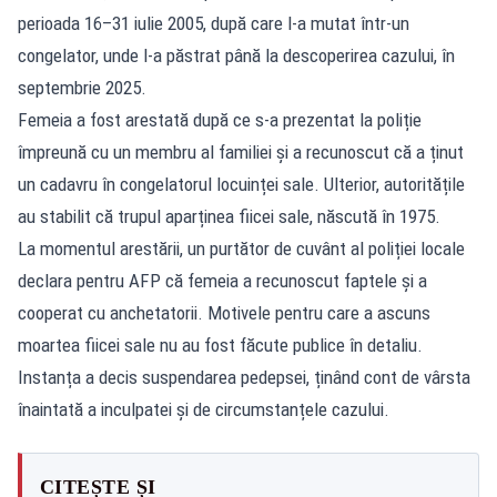
perioada 16–31 iulie 2005, după care l-a mutat într-un
congelator, unde l-a păstrat până la descoperirea cazului, în
septembrie 2025.
Femeia a fost arestată după ce s-a prezentat la poliție
împreună cu un membru al familiei și a recunoscut că a ținut
un cadavru în congelatorul locuinței sale. Ulterior, autoritățile
au stabilit că trupul aparținea fiicei sale, născută în 1975.
La momentul arestării, un purtător de cuvânt al poliției locale
declara pentru AFP că femeia a recunoscut faptele și a
cooperat cu anchetatorii. Motivele pentru care a ascuns
moartea fiicei sale nu au fost făcute publice în detaliu.
Instanța a decis suspendarea pedepsei, ținând cont de vârsta
înaintată a inculpatei și de circumstanțele cazului.
CITEȘTE ȘI