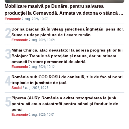
Mobilizare masivă pe Dunăre, pentru salvarea
producției la Cernavodă. Armata va detona o stâncă și
Economie
·
2 aug. 2026, 10:07
va devia apa fluviului - IMAGINI AERIENE
2
Dorina Barcari dă în vileag șmecheria înghețării pensiilor.
Sumele uriașe pierdute de fiecare român
Economie
-
2 aug. 2026, 10:09
3
Mihai Chirica, atac devastator la adresa progresiștilor lui
Bolojan: Trebuie să protejăm și natura, dar nu șținem
omaneii în stare permanentă de alertă
Economie
-
2 aug. 2026, 10:12
4
România sub COD ROȘU de caniculă, zile de foc și nopți
tropicale în jumătate de țară
Social
-
2 aug. 2026, 10:25
5
Piperea (AUR): România a evitat retrogradarea la junk
pentru că era o catastrofă pentru bănci și fondurile de
pensii
Economie
-
2 aug. 2026, 10:01