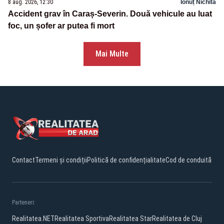
8 aug. 2026, 12:30
Ionuț Nichita
Accident grav în Caraș-Severin. Două vehicule au luat
foc, un șofer ar putea fi mort
Mai Multe
Contact
Termeni și condiții
Politică de confidențialitate
Cod de conduită
Parteneri:
Realitatea.NET
Realitatea Sportiva
Realitatea Star
Realitatea de Cluj