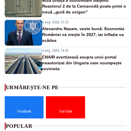
Miza uriașă a scufundării barjelor.
Reactorul 2 de la Cernavodă poate primi o
nouă „gură de oxigen”
6 aug. 2026, 15:23
Alexandru Nazare, veste bună: Economia
României va crește în 2027, iar inflația va
scădea
6 aug. 2026, 14:43
CNAIR avertizează asupra unui portal
neautorizat din Ungaria care scumpește
rovinieta
URMĂREȘTE-NE PE
Facebook
YouTube
POPULAR