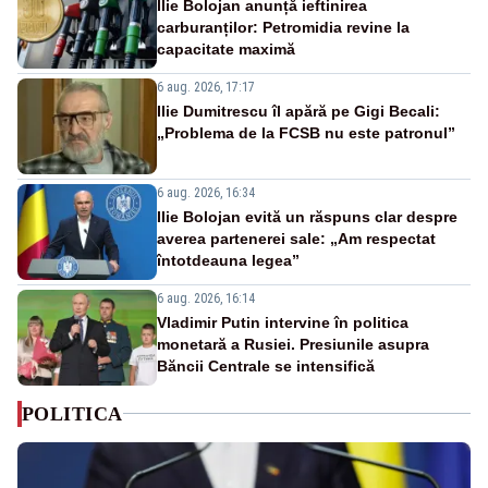
Ilie Bolojan anunță ieftinirea
carburanților: Petromidia revine la
capacitate maximă
6 aug. 2026, 17:17
Ilie Dumitrescu îl apără pe Gigi Becali:
„Problema de la FCSB nu este patronul”
6 aug. 2026, 16:34
Ilie Bolojan evită un răspuns clar despre
averea partenerei sale: „Am respectat
întotdeauna legea”
6 aug. 2026, 16:14
Vladimir Putin intervine în politica
monetară a Rusiei. Presiunile asupra
Băncii Centrale se intensifică
POLITICA