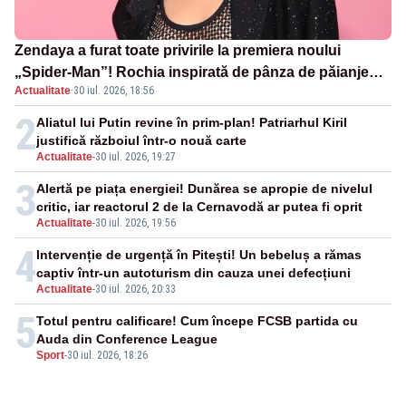
Zendaya a furat toate privirile la premiera noului
„Spider-Man”! Rochia inspirată de pânza de păianjen a
Actualitate
·
30 iul. 2026, 18:56
făcut senzație
2
Aliatul lui Putin revine în prim-plan! Patriarhul Kiril
justifică războiul într-o nouă carte
Actualitate
-
30 iul. 2026, 19:27
3
Alertă pe piața energiei! Dunărea se apropie de nivelul
critic, iar reactorul 2 de la Cernavodă ar putea fi oprit
Actualitate
-
30 iul. 2026, 19:56
4
Intervenție de urgență în Pitești! Un bebeluș a rămas
captiv într-un autoturism din cauza unei defecțiuni
Actualitate
-
30 iul. 2026, 20:33
5
Totul pentru calificare! Cum începe FCSB partida cu
Auda din Conference League
Sport
-
30 iul. 2026, 18:26