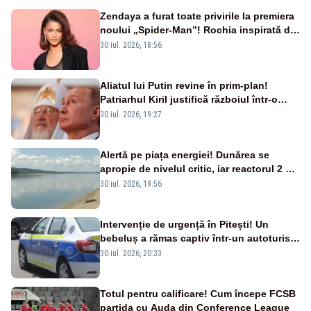
Zendaya a furat toate privirile la premiera
noului „Spider-Man”! Rochia inspirată de
pânza de păianjen a făcut senzație
30 iul. 2026, 18:56
Aliatul lui Putin revine în prim-plan!
Patriarhul Kiril justifică războiul într-o
nouă carte
30 iul. 2026, 19:27
Alertă pe piața energiei! Dunărea se
apropie de nivelul critic, iar reactorul 2 de
la Cernavodă ar putea fi oprit
30 iul. 2026, 19:56
Intervenție de urgență în Pitești! Un
bebeluș a rămas captiv într-un autoturism
din cauza unei defecțiuni
30 iul. 2026, 20:33
Totul pentru calificare! Cum începe FCSB
partida cu Auda din Conference League