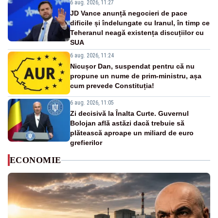
6 aug. 2026, 11:27
JD Vance anunță negocieri de pace
dificile și îndelungate cu Iranul, în timp ce
Teheranul neagă existența discuțiilor cu
SUA
6 aug. 2026, 11:24
Nicușor Dan, suspendat pentru că nu
propune un nume de prim-ministru, așa
cum prevede Constituția!
6 aug. 2026, 11:05
Zi decisivă la Înalta Curte. Guvernul
Bolojan află astăzi dacă trebuie să
plătească aproape un miliard de euro
grefierilor
ECONOMIE