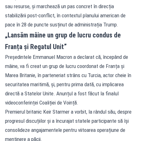
sau resurse, și marchează un pas concret în direcția
stabilizării post-conflict, în contextul planului american de
pace în 28 de puncte susținut de administrația Trump.
„Lansăm mâine un grup de lucru condus de
Franța și Regatul Unit”
Președintele Emmanuel Macron a declarat că, începând de
mâine, va fi creat un grup de lucru coordonat de Franța și
Marea Britanie, în parteneriat strâns cu Turcia, actor cheie în
securitatea maritimă, și, pentru prima dată, cu implicarea
directă a Statelor Unite. Anunțul a fost făcut la finalul
videoconferinței Coaliției de Voință.
Premierul britanic Keir Starmer a vorbit, la rândul său, despre
progresul discuțiilor și a încurajat statele participante să își
consolideze angajamentele pentru viitoarea operațiune de
menținere a păcii.