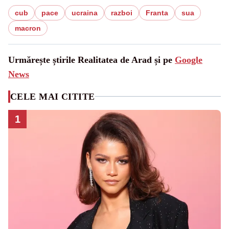
cub
pace
ucraina
razboi
Franta
sua
macron
Urmărește știrile Realitatea de Arad și pe
Google
News
CELE MAI CITITE
1