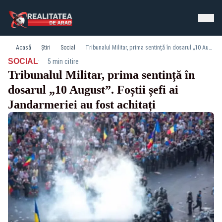
Acasă
Știri
Social
Tribunalul Militar, prima sentință în dosarul „10 August”. Foștii șefi ai Jandarmeriei au fost achitați
·
SOCIAL
5 min citire
Tribunalul Militar, prima sentință în
dosarul „10 August”. Foștii șefi ai
Jandarmeriei au fost achitați