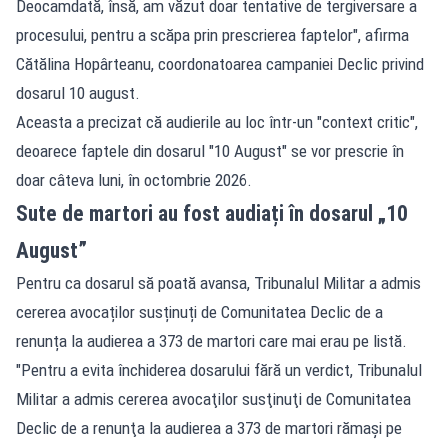
Deocamdată, însă, am văzut doar tentative de tergiversare a
procesului, pentru a scăpa prin prescrierea faptelor", afirma
Cătălina Hopârteanu, coordonatoarea campaniei Declic privind
dosarul 10 august.
Aceasta a precizat că audierile au loc într-un "context critic",
deoarece faptele din dosarul "10 August" se vor prescrie în
doar câteva luni, în octombrie 2026.
Sute de martori au fost audiați în dosarul „10
August”
Pentru ca dosarul să poată avansa, Tribunalul Militar a admis
cererea avocaților susținuți de Comunitatea Declic de a
renunța la audierea a 373 de martori care mai erau pe listă.
"Pentru a evita închiderea dosarului fără un verdict, Tribunalul
Militar a admis cererea avocaţilor susţinuţi de Comunitatea
Declic de a renunţa la audierea a 373 de martori rămaşi pe