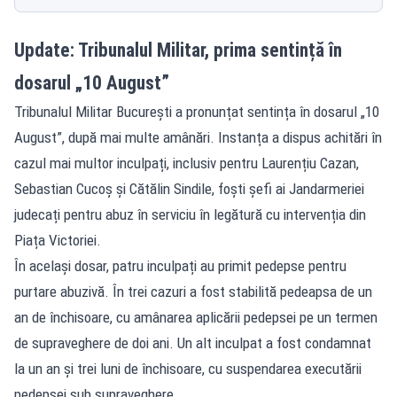
Update: Tribunalul Militar, prima sentință în
dosarul „10 August”
Tribunalul Militar București a pronunțat sentința în dosarul „10
August”, după mai multe amânări. Instanța a dispus achitări în
cazul mai multor inculpați, inclusiv pentru Laurențiu Cazan,
Sebastian Cucoș și Cătălin Sindile, foști șefi ai Jandarmeriei
judecați pentru abuz în serviciu în legătură cu intervenția din
Piața Victoriei.
În același dosar, patru inculpați au primit pedepse pentru
purtare abuzivă. În trei cazuri a fost stabilită pedeapsa de un
an de închisoare, cu amânarea aplicării pedepsei pe un termen
de supraveghere de doi ani. Un alt inculpat a fost condamnat
la un an și trei luni de închisoare, cu suspendarea executării
pedepsei sub supraveghere.