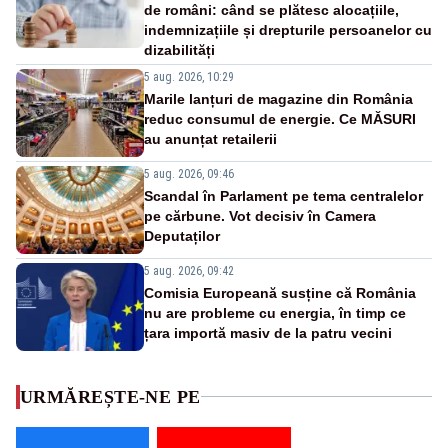
de români: când se plătesc alocațiile,
indemnizațiile și drepturile persoanelor cu
dizabilități
5 aug. 2026, 10:29
Marile lanțuri de magazine din România
reduc consumul de energie. Ce MĂSURI
au anunțat retailerii
5 aug. 2026, 09:46
Scandal în Parlament pe tema centralelor
pe cărbune. Vot decisiv în Camera
Deputaților
5 aug. 2026, 09:42
Comisia Europeană susține că România
nu are probleme cu energia, în timp ce
țara importă masiv de la patru vecini
URMĂREȘTE-NE PE