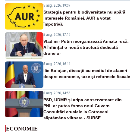
5 aug. 2026, 19:37
Strategia pentru biodiversitate nu apără
interesele României. AUR a votat
împotrivă
5 aug. 2026, 17:15
Vladimir Putin reorganizează Armata rusă.
A înființat o nouă structură dedicată
dronelor
5 aug. 2026, 16:11
Ilie Bolojan, discuții cu mediul de afaceri
despre economie, taxe și reformele fiscale
5 aug. 2026, 14:55
PSD, UDMR și aripa conservatoare din
PNL ar putea forma noul Guvern.
Consultări cruciale la Cotroceni
săptămâna viitoare - SURSE
ECONOMIE