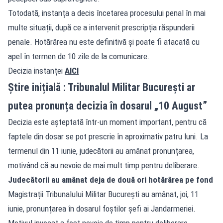
Totodată, instanța a decis încetarea procesului penal în mai
multe situații, după ce a intervenit prescripția răspunderii
penale. Hotărârea nu este definitivă și poate fi atacată cu
apel în termen de 10 zile de la comunicare.
Decizia instanței
AICI
Știre inițială : Tribunalul Militar București ar
putea pronunța decizia în dosarul „10 August”
Decizia este așteptată într-un moment important, pentru că
faptele din dosar se pot prescrie în aproximativ patru luni. La
termenul din 11 iunie, judecătorii au amânat pronunțarea,
motivând că au nevoie de mai mult timp pentru deliberare.
Judecătorii au amânat deja de două ori hotărârea pe fond
Magistrații Tribunalului Militar București au amânat, joi, 11
iunie, pronunțarea în dosarul foștilor șefi ai Jandarmeriei.
Motivul invocat a fost nevoia de timp pentru deliberare.