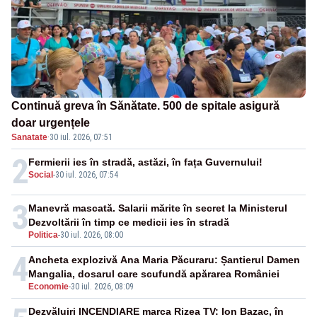
Continuă greva în Sănătate. 500 de spitale asigură
doar urgențele
Sanatate
·
30 iul. 2026, 07:51
2
Fermierii ies în stradă, astăzi, în fața Guvernului!
Social
-
30 iul. 2026, 07:54
3
Manevră mascată. Salarii mărite în secret la Ministerul
Dezvoltării în timp ce medicii ies în stradă
Politica
-
30 iul. 2026, 08:00
4
Ancheta explozivă Ana Maria Păcuraru: Șantierul Damen
Mangalia, dosarul care scufundă apărarea României
Economie
-
30 iul. 2026, 08:09
Dezvăluiri INCENDIARE marca Rizea TV: Ion Bazac, în