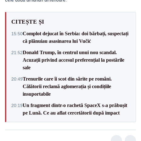
CITEȘTE ȘI
Complot dejucat în Serbia: doi bărbați, suspectați
15:50
că plănuiau asasinarea lui Vučić
Donald Trump, în centrul unui nou scandal.
21:52
Acuzații privind accesul preferențial la postările
sale
Trenurile care îi scot din sărite pe români.
20:49
Călătorii reclamă aglomerația și condițiile
insuportabile
Un fragment dintr-o rachetă SpaceX s-a prăbușit
20:19
pe Lună. Ce au aflat cercetătorii după impact