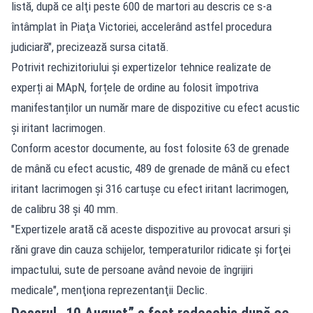
listă, după ce alţi peste 600 de martori au descris ce s-a
întâmplat în Piaţa Victoriei, accelerând astfel procedura
judiciară", precizează sursa citată.
Potrivit rechizitoriului și expertizelor tehnice realizate de
experți ai MApN, forțele de ordine au folosit împotriva
manifestanților un număr mare de dispozitive cu efect acustic
și iritant lacrimogen.
Conform acestor documente, au fost folosite 63 de grenade
de mână cu efect acustic, 489 de grenade de mână cu efect
iritant lacrimogen și 316 cartușe cu efect iritant lacrimogen,
de calibru 38 și 40 mm.
"Expertizele arată că aceste dispozitive au provocat arsuri şi
răni grave din cauza schijelor, temperaturilor ridicate şi forţei
impactului, sute de persoane având nevoie de îngrijiri
medicale", menţiona reprezentanţii Declic.