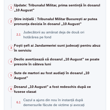
Update: Tribunalul Militar, prima sentință în dosarul
1
„10 August”
Știre inițială : Tribunalul Militar București ar putea
2
pronunța decizia în dosarul „10 August”
Judecătorii au amânat deja de două ori
2.1
hotărârea pe fond
Foști șefi ai Jandarmeriei sunt judecați pentru abuz
3
în serviciu
Declic avertizează că dosarul „10 August” se poate
4
prescrie în câteva luni
Sute de martori au fost audiați în dosarul „10
5
August”
Dosarul „10 August” a fost redeschis după ce
6
fusese clasat
Cazul a ajuns din nou în instanță după
6.1
demersurile făcute de victime și avocați