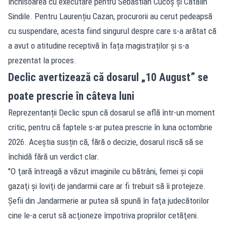
închisoarea cu executare pentru Sebastian Cucoș și Cătălin
Sindile. Pentru Laurențiu Cazan, procurorii au cerut pedeapsă
cu suspendare, acesta fiind singurul despre care s-a arătat că
a avut o atitudine receptivă în fața magistraților și s-a
prezentat la proces.
Declic avertizează că dosarul „10 August” se
poate prescrie în câteva luni
Reprezentanții Declic spun că dosarul se află într-un moment
critic, pentru că faptele s-ar putea prescrie în luna octombrie
2026. Aceștia susțin că, fără o decizie, dosarul riscă să se
închidă fără un verdict clar.
"O ţară întreagă a văzut imaginile cu bătrâni, femei şi copii
gazaţi şi loviţi de jandarmii care ar fi trebuit să îi protejeze.
Şefii din Jandarmerie ar putea să spună în faţa judecătorilor
cine le-a cerut să acţioneze împotriva propriilor cetăţeni.