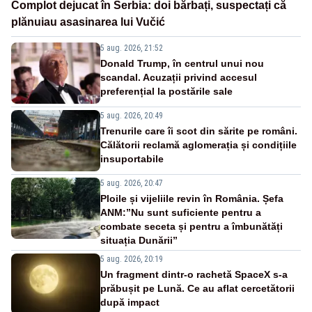
Complot dejucat în Serbia: doi bărbați, suspectați că
plănuiau asasinarea lui Vučić
5 aug. 2026, 21:52
Donald Trump, în centrul unui nou
scandal. Acuzații privind accesul
preferențial la postările sale
5 aug. 2026, 20:49
Trenurile care îi scot din sărite pe români.
Călătorii reclamă aglomerația și condițiile
insuportabile
5 aug. 2026, 20:47
Ploile și vijeliile revin în România. Șefa
ANM:”Nu sunt suficiente pentru a
combate seceta și pentru a îmbunătăți
situația Dunării”
5 aug. 2026, 20:19
Un fragment dintr-o rachetă SpaceX s-a
prăbușit pe Lună. Ce au aflat cercetătorii
după impact