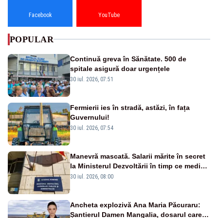
Facebook
YouTube
POPULAR
Continuă greva în Sănătate. 500 de
spitale asigură doar urgențele
30 iul. 2026, 07:51
Fermierii ies în stradă, astăzi, în fața
Guvernului!
30 iul. 2026, 07:54
Manevră mascată. Salarii mărite în secret
la Ministerul Dezvoltării în timp ce medicii
ies în stradă
30 iul. 2026, 08:00
Ancheta explozivă Ana Maria Păcuraru:
Șantierul Damen Mangalia, dosarul care