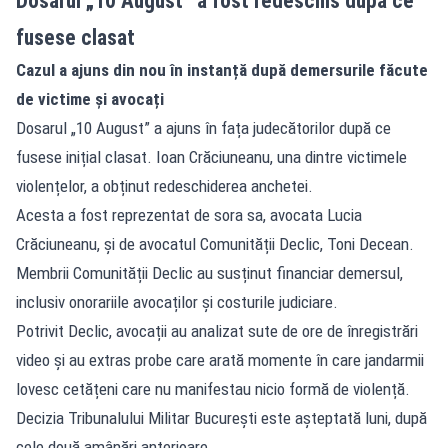
Dosarul „10 August” a fost redeschis după ce
fusese clasat
Cazul a ajuns din nou în instanță după demersurile făcute
de victime și avocați
Dosarul „10 August” a ajuns în fața judecătorilor după ce
fusese inițial clasat. Ioan Crăciuneanu, una dintre victimele
violențelor, a obținut redeschiderea anchetei.
Acesta a fost reprezentat de sora sa, avocata Lucia
Crăciuneanu, și de avocatul Comunității Declic, Toni Decean.
Membrii Comunității Declic au susținut financiar demersul,
inclusiv onorariile avocaților și costurile judiciare.
Potrivit Declic, avocații au analizat sute de ore de înregistrări
video și au extras probe care arată momente în care jandarmii
lovesc cetățeni care nu manifestau nicio formă de violență.
Decizia Tribunalului Militar București este așteptată luni, după
cele două amânări anterioare.