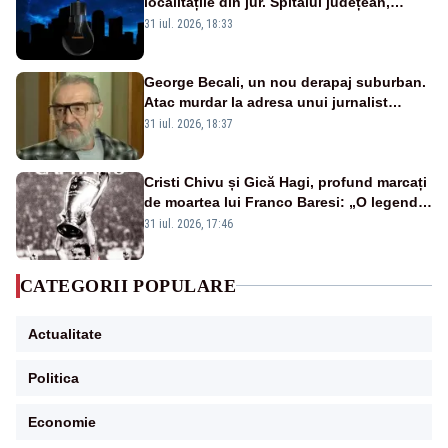
localitățile din jur. Spitalul județean,
semafoarele, rețelele de telefonie, grav
31 iul. 2026, 18:33
afectate
George Becali, un nou derapaj suburban.
Atac murdar la adresa unui jurnalist
sportiv – AUDIO
31 iul. 2026, 18:37
Cristi Chivu și Gică Hagi, profund marcați
de moartea lui Franco Baresi: „O legendă
a fotbalului mondial”
31 iul. 2026, 17:46
CATEGORII POPULARE
Actualitate
Politica
Economie