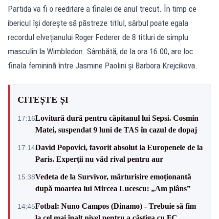
Partida va fi o reeditare a finalei de anul trecut. În timp ce
ibericul își dorește să păstreze titlul, sârbul poate egala
recordul elvețianului Roger Federer de 8 titluri de simplu
masculin la Wimbledon. Sâmbătă, de la ora 16.00, are loc
finala feminină între Jasmine Paolini și Barbora Krejcikova.
CITEȘTE ȘI
Lovitură dură pentru căpitanul lui Sepsi. Cosmin
17:16
Matei, suspendat 9 luni de TAS în cazul de dopaj
David Popovici, favorit absolut la Europenele de la
17:14
Paris. Experții nu văd rival pentru aur
Vedeta de la Survivor, mărturisire emoționantă
15:38
după moartea lui Mircea Lucescu: „Am plâns”
Fotbal: Nuno Campos (Dinamo) - Trebuie să fim
14:45
la cel mai înalt nivel pentru a câștiga cu FC