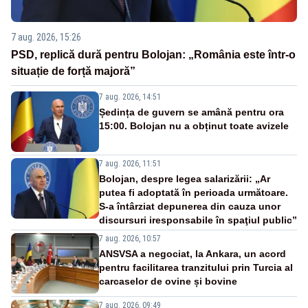
7 aug. 2026, 15:26
PSD, replică dură pentru Bolojan: „România este într-o
situație de forță majoră”
7 aug. 2026, 14:51
Ședința de guvern se amână pentru ora
15:00. Bolojan nu a obținut toate avizele
7 aug. 2026, 11:51
Bolojan, despre legea salarizării: „Ar
putea fi adoptată în perioada următoare.
S-a întârziat depunerea din cauza unor
discursuri iresponsabile în spaţiul public”
7 aug. 2026, 10:57
ANSVSA a negociat, la Ankara, un acord
pentru facilitarea tranzitului prin Turcia al
carcaselor de ovine și bovine
7 aug. 2026, 09:49