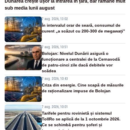
Dunărea crește ușor la intrarea în țară, dar rămâne mult
sub media lunii august
7 aug. 2026, 13:02
În intervalul orar de seară, consumul de
curent „a scăzut cu 200-300 de megawați”
7 aug. 2026, 10:51
Bolojan: Nivelul Dunării asigură o
funcționare a centralei de la Cernavodă
de patru-cinci zile dacă debitele vor
scădea
7 aug. 2026, 10:43
Criza din energie. Cine scapă de măsurile
de raționalizare impuse de Bolojan
7 aug. 2026, 10:01
Tarifele pentru rovinietă și sistemul
TollRo se aplică de la 1 octombrie 2026.
Ce se schimbă pentru șoferi și