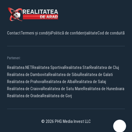
Contact
Termeni și condiții
Politică de confidențialitate
Cod de conduită
Parteneri:
Realitatea.NET
Realitatea Sportiva
Realitatea Star
Realitatea de Cluj
Realitatea de Dambovita
Realitatea de Sibiu
Realitatea de Galati
Realitatea de Prahova
Realitatea de Alba
Realitatea de Salaj
Realitatea de Craiova
Realitatea de Satu Mare
Realitatea de Hunedoara
Realitatea de Oradea
Realitatea de Gorj
© 2026 PHG Media Invest LLC
Facebook
YouTube