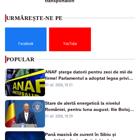
transportatori
URMĂREȘTE-NE PE
Facebook
YouTube
POPULAR
ANAF șterge datorii pentru zeci de mii de
firme! Parlamentul a adoptat legea privind
amnistia fiscală
31 iul. 2026, 18:21
Stare de alertă energetică la nivelul
României, pentru luna august. Ilie Bolojan
a anunțat importuri și posibile restricții –
31 iul. 2026, 18:29
VIDEO
Pană masivă de curent în Sibiu și