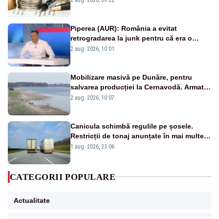
Piperea (AUR): România a evitat
retrogradarea la junk pentru că era o
catastrofă pentru bănci și fondurile de
2 aug. 2026, 10:01
pensii
Mobilizare masivă pe Dunăre, pentru
salvarea producției la Cernavodă. Armata
va detona o stâncă și va devia apa
2 aug. 2026, 10:07
fluviului - IMAGINI AERIENE
Canicula schimbă regulile pe șosele.
Restricții de tonaj anunțate în mai multe
județe
1 aug. 2026, 23:06
CATEGORII POPULARE
Actualitate