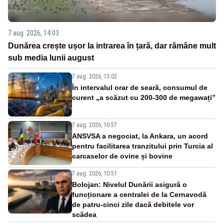
7 aug. 2026, 14:03
Dunărea crește ușor la intrarea în țară, dar rămâne mult
sub media lunii august
7 aug. 2026, 13:02
În intervalul orar de seară, consumul de
curent „a scăzut cu 200-300 de megawați”
7 aug. 2026, 10:57
ANSVSA a negociat, la Ankara, un acord
pentru facilitarea tranzitului prin Turcia al
carcaselor de ovine și bovine
7 aug. 2026, 10:51
Bolojan: Nivelul Dunării asigură o
funcționare a centralei de la Cernavodă
de patru-cinci zile dacă debitele vor
scădea