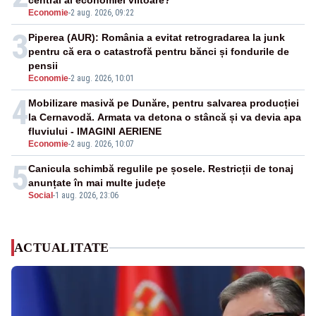
central al economiei viitoare?
Economie
-
2 aug. 2026, 09:22
3
Piperea (AUR): România a evitat retrogradarea la junk
pentru că era o catastrofă pentru bănci și fondurile de
pensii
Economie
-
2 aug. 2026, 10:01
4
Mobilizare masivă pe Dunăre, pentru salvarea producției
la Cernavodă. Armata va detona o stâncă și va devia apa
fluviului - IMAGINI AERIENE
Economie
-
2 aug. 2026, 10:07
5
Canicula schimbă regulile pe șosele. Restricții de tonaj
anunțate în mai multe județe
Social
-
1 aug. 2026, 23:06
ACTUALITATE