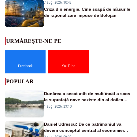
7 aug. 2026, 10:43
Criza din energie. Cine scapă de măsurile
de raționalizare impuse de Bolojan
URMĂREȘTE-NE PE
Facebook
YouTube
POPULAR
Dunărea a secat atât de mult încât a scos
la suprafață nave naziste din al doilea
război mondial
1 aug. 2026, 23:10
Daniel Udrescu: De ce patrimoniul va
deveni conceptul central al economiei
viitoare?
2 aug. 2026, 09:22