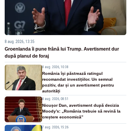
8 aug. 2026, 13:35
Groenlanda îi pune frână lui Trump. Avertisment dur
după planul de foraj
8 aug. 2026, 10:38
România își păstrează ratingul
recomandat investițiilor. Un semnal
pozitiv, dar și un avertisment pentru
autorități
8 aug. 2026, 08:51
Nicușor Dan, avertisment după decizia
Moody’s: „România trebuie să revină la
creștere economică”
7 aug. 2026, 15:26