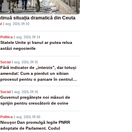
tinuă situația dramatică din Ceuta
l
·
3 aug. 2026, 09:30
2
Politica
-
3 aug. 2026, 09:34
Statele Unite şi Iranul ar putea relua
astăzi negocierile
3
Social
-
3 aug. 2026, 09:35
Fără indicator de „interzis”, dar totuși
amendat: Cum a pierdut un sibian
procesul pentru o parcare în centrul
orașului
4
Social
-
3 aug. 2026, 09:36
Guvernul pregăteşte noi măsuri de
sprijin pentru crescătorii de ovine
5
Politica
-
3 aug. 2026, 09:00
Nicușor Dan promulgă legile PNRR
adoptate de Parlament. Codul