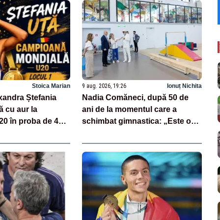
Stoica Marian
9 aug. 2026, 19:26
Ionuț Nichita
xandra Ștefania
Nadia Comăneci, după 50 de
ă cu aur la
ani de la momentul care a
20 în proba de 400
schimbat gimnastica: „Este o
mare onoare”