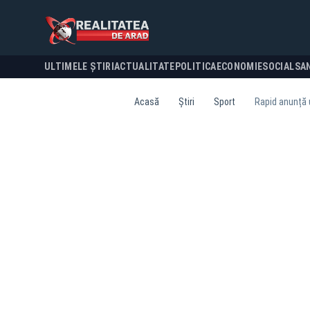
ULTIMELE ȘTIRI
ACTUALITATE
POLITICA
ECONOMIE
SOCIAL
SA
Acasă
Știri
Sport
Rapid anunță u