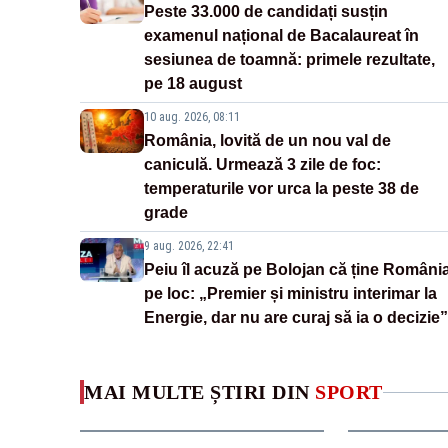
Peste 33.000 de candidați susțin
examenul național de Bacalaureat în
sesiunea de toamnă: primele rezultate,
pe 18 august
10 aug. 2026, 08:11
România, lovită de un nou val de
caniculă. Urmează 3 zile de foc:
temperaturile vor urca la peste 38 de
grade
9 aug. 2026, 22:41
Peiu îl acuză pe Bolojan că ține Români
pe loc: „Premier și ministru interimar la
Energie, dar nu are curaj să ia o decizie”
MAI MULTE ȘTIRI DIN
SPORT