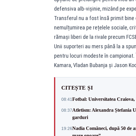
defensiva alb-vișinie, mizând pe expe
Transferul nu a fost însă primit bine 
nemulțumirea pe rețelele sociale, cri
rămași liberi de la rivale precum FCS
Unii suporteri au mers până la a spun
pentru locuri modeste în campionat.
Kamara, Vladan Bubanja și Jason Kod
CITEȘTE ȘI
Fotbal: Universitatea Craiova,
08:41
Atletism: Alexandra Ștefania U
08:37
garduri
Nadia Comăneci, după 50 de an
19:26
mare onoare”