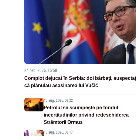
24 feb. 2026, 15:50
Complot dejucat în Serbia: doi bărbați, suspectaț
că plănuiau asasinarea lui Vučić
10 aug. 2026, 08:22
Petrolul se scumpește pe fondul
incertitudinilor privind redeschiderea
Strâmtorii Ormuz
10 aug. 2026, 08:17