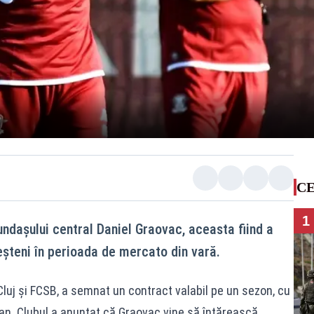
CE
1
fundașului central Daniel Graovac, aceasta fiind a
eșteni în perioada de mercato din vară.
 Cluj și FCSB, a semnat un contract valabil pe un sezon, cu
 an. Clubul a anunțat că Graovac vine să întărească