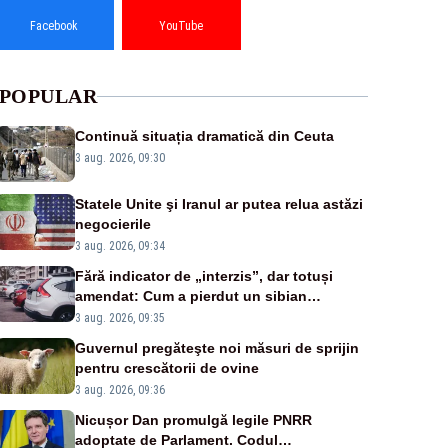
Facebook
YouTube
POPULAR
Continuă situația dramatică din Ceuta
3 aug. 2026, 09:30
Statele Unite şi Iranul ar putea relua astăzi
negocierile
3 aug. 2026, 09:34
Fără indicator de „interzis”, dar totuși
amendat: Cum a pierdut un sibian
procesul pentru o parcare în centrul
3 aug. 2026, 09:35
orașului
Guvernul pregăteşte noi măsuri de sprijin
pentru crescătorii de ovine
3 aug. 2026, 09:36
Nicușor Dan promulgă legile PNRR
adoptate de Parlament. Codul