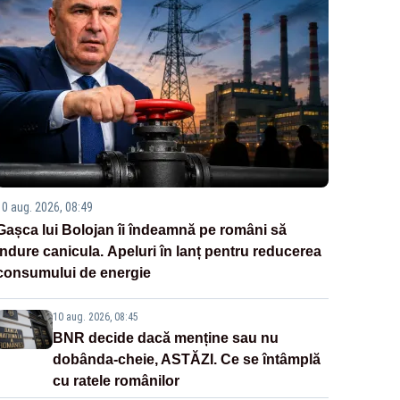
10 aug. 2026, 08:49
Gașca lui Bolojan îi îndeamnă pe români să
îndure canicula. Apeluri în lanț pentru reducerea
consumului de energie
10 aug. 2026, 08:45
BNR decide dacă menține sau nu
dobânda-cheie, ASTĂZI. Ce se întâmplă
cu ratele românilor