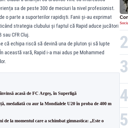
riența sa de peste 300 de meciuri la nivel profesionist.
de o parte a suporterilor rapidiști. Fanii și-au exprimat
Con
Socia
ticând strategia clubului și faptul că Rapid aduce jucători
B sau CFR Cluj.
e că echipa riscă să devină una de pluton și să lupte
 În această vară, Rapid i-a mai adus pe Mohammed
or.
 învinsă acasă de FC Argeș, în Superligă
ță, medaliată cu aur la Mondialele U20 în proba de 400 m
i de la momentul care a schimbat gimnastica: „Este o