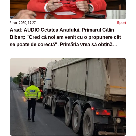
5 iun. 2020, 19:27
Sport
Arad: AUDIO Cetatea Aradului. Primarul Călin
Bibarț: "Cred că noi am venit cu o propunere cât
se poate de corectă". Primăria vrea să obțină
Cetatea în patrimoniu, chiar dacă rămân militarii.
După mai mulți ani, militarii ar putea fi mutați la
unitatea mil