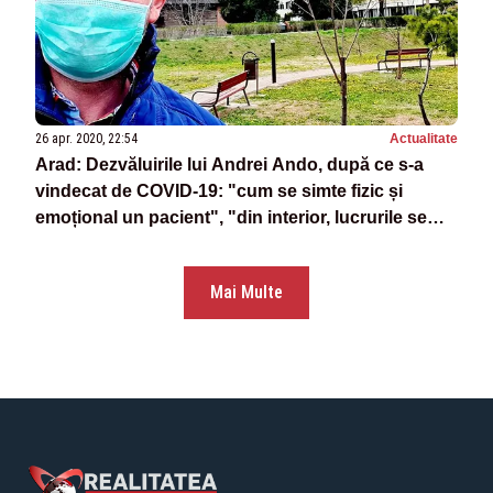
26 apr. 2020, 22:54
Actualitate
Arad: Dezvăluirile lui Andrei Ando, după ce s-a
vindecat de COVID-19: "cum se simte fizic și
emoțional un pacient", "din interior, lucrurile se
văd diferit", critici pentru Grupul de Comunicare
Strategică, aprecieri pentru medici, iar pentru
Mai Multe
presă o voce