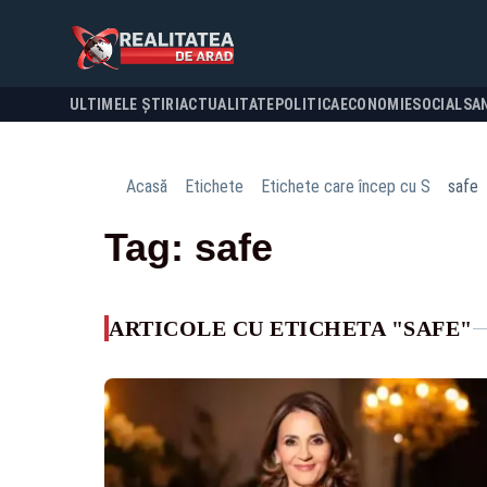
ULTIMELE ȘTIRI
ACTUALITATE
POLITICA
ECONOMIE
SOCIAL
SA
Acasă
Etichete
Etichete care încep cu S
safe
Tag: safe
ARTICOLE CU ETICHETA "SAFE"