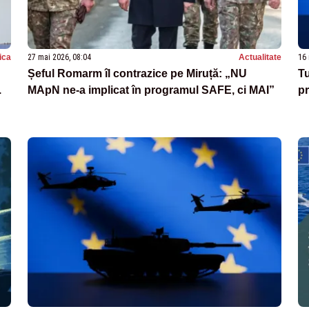
tica
27 mai 2026, 08:04
Actualitate
16 
Șeful Romarm îl contrazice pe Miruță: „NU
Tu
.
MApN ne-a implicat în programul SAFE, ci MAI”
pr