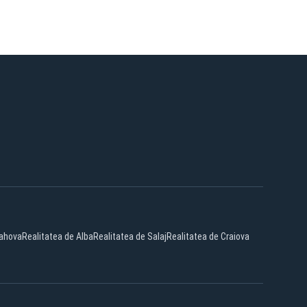
rahova
Realitatea de Alba
Realitatea de Salaj
Realitatea de Craiova