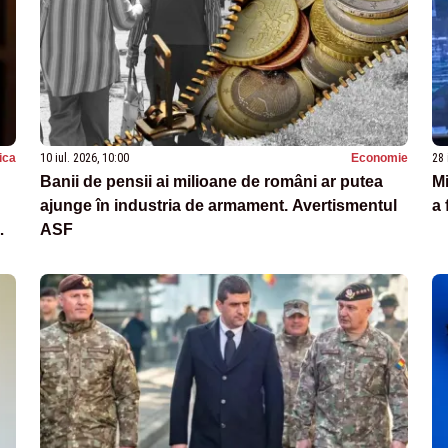
tica
10 iul. 2026, 10:00
Economie
28 
Banii de pensii ai milioane de români ar putea
Mi
ajunge în industria de armament. Avertismentul
a 
ASF