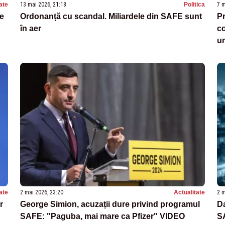
ate
13 mai 2026, 21:18
Politica
7 m
de
Ordonanță cu scandal. Miliardele din SAFE sunt
Pr
în aer
co
u
ate
2 mai 2026, 23:20
Actualitate
2 m
r
George Simion, acuzații dure privind programul
D
SAFE: "Paguba, mai mare ca Pfizer" VIDEO
S