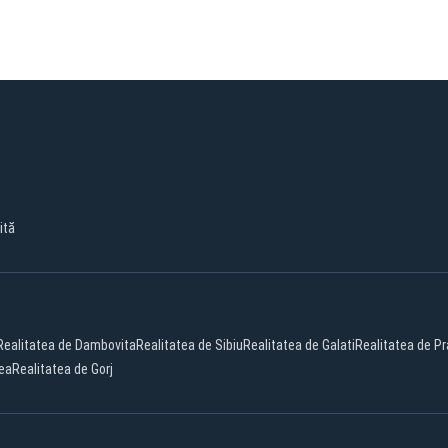
ită
Realitatea de Dambovita
Realitatea de Sibiu
Realitatea de Galati
Realitatea de P
dea
Realitatea de Gorj