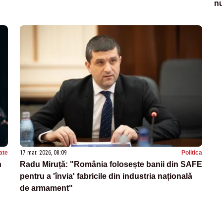
nu
ate
17 mar. 2026, 08:09
Politica
n
Radu Miruță: "România folosește banii din SAFE
pentru a 'învia' fabricile din industria națională
de armament"