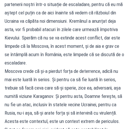
partenerii noștri într-o situație de escaladare, pentru că eu mă
aștept cel puțin ca de aici înainte să vedem că războiul din
Ucraina va căpăta noi dimensiuni. Kremlinul a anunțat deja
asta, vor fi probabil atacuri în zilele care urmează împotriva
Kievului. Sperăm că nu se va extinde acest conflict, dar este
limpede că la Moscova, în acest moment, și de aia e grav ce
se întâmplă acum în România, este limpede că se discută de o
escaladare.
Moscova crede că și-a pierdut forța de deterrence, adică nu
mai este luată în serios. Și pentru ca să fie luată în serios,
trebuie să facă ceva care să-și sperie, zice ea, adversarii, așa
numită viziune Karaganov. Și pentru asta, Doamne ferește, să
nu fie un atac, inclusiv în statele vecine Ucrainei, pentru ca
Rusia, nu-i așa, să-și arate forța și să intervină cu virulență.
Acesta este contextul, este un context extrem de periculos.