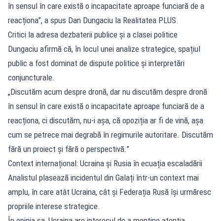
în sensul în care există o incapacitate aproape funciară de a
reacționa”, a spus Dan Dungaciu la Realitatea PLUS.
Critici la adresa dezbaterii publice și a clasei politice
Dungaciu afirmă că, în locul unei analize strategice, spațiul
public a fost dominat de dispute politice și interpretări
conjuncturale.
„Discutăm acum despre dronă, dar nu discutăm despre dronă
în sensul în care există o incapacitate aproape funciară de a
reacționa, ci discutăm, nu-i așa, că opoziția ar fi de vină, așa
cum se petrece mai degrabă în regimurile autoritare. Discutăm
fără un proiect și fără o perspectivă.”
Context internațional: Ucraina și Rusia în ecuația escaladării
Analistul plasează incidentul din Galați într-un context mai
amplu, în care atât Ucraina, cât și Federația Rusă își urmăresc
propriile interese strategice.
În opinia sa, Ucraina are interesul de a menține atenția