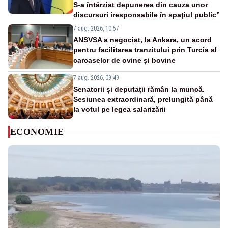
S-a întârziat depunerea din cauza unor
discursuri iresponsabile în spaţiul public”
7 aug. 2026, 10:57
ANSVSA a negociat, la Ankara, un acord
pentru facilitarea tranzitului prin Turcia al
carcaselor de ovine și bovine
7 aug. 2026, 09:49
Senatorii și deputații rămân la muncă.
Sesiunea extraordinară, prelungită până
la votul pe legea salarizării
ECONOMIE