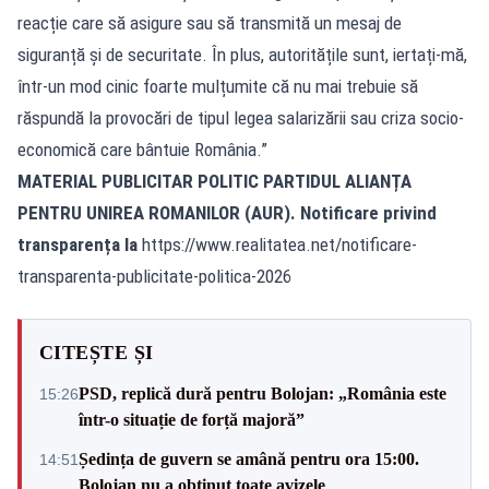
reacție care să asigure sau să transmită un mesaj de
siguranță și de securitate. În plus, autoritățile sunt, iertați-mă,
într-un mod cinic foarte mulțumite că nu mai trebuie să
răspundă la provocări de tipul legea salarizării sau criza socio-
economică care bântuie România.”
MATERIAL PUBLICITAR POLITIC PARTIDUL ALIANȚA
PENTRU UNIREA ROMANILOR (AUR). Notificare privind
transparența la
https://www.realitatea.net/notificare-
transparenta-publicitate-politica-2026
CITEȘTE ȘI
PSD, replică dură pentru Bolojan: „România este
15:26
într-o situație de forță majoră”
Ședința de guvern se amână pentru ora 15:00.
14:51
Bolojan nu a obținut toate avizele