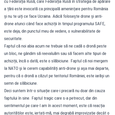
cu Federația Rusă, care Federația Rusă în strategia de apărare
a țării este invocată ca principală amenințare pentru România
și nu te uiți ce face Ucraina. Adică folosește drone și anti-
drone atunci când face achiziții în timpul programului SAFE,
este deja, din punctul meu de vedere, o vulnerabilitate de
securitate.
Faptul că noi abia acum ne trebuie să ne cadă o dronă peste
un bloc, ne gândim să reevaluăm sau să facem alte tipuri de
achiziții, încă o dată, este o slăbiciune. Faptul că noi mergem
la NATO și le cerem capabilități anti-drone și așa mai departe,
pentru că o dronă a căzut pe teritoriul României, este iarăși un
semn de slăbiciune.
Deci suntem într-o situație care-i precară nu doar din cauza
faptului în sine. Faptul tragic care s-a petrecut, dar din
sentimentul pe care-l am în acest moment, este că reacția
autorităților este, iertați-mă, mai degrabă improvizație decât o