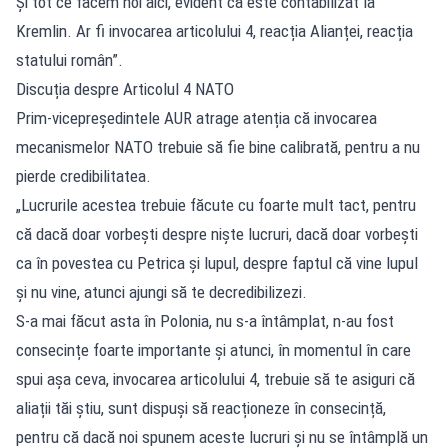
Și tot ce facem noi aici, evident că este contabilizat la
Kremlin. Ar fi invocarea articolului 4, reacția Alianței, reacția
statului român”.
Discuția despre Articolul 4 NATO
Prim-vicepreședintele AUR atrage atenția că invocarea
mecanismelor NATO trebuie să fie bine calibrată, pentru a nu
pierde credibilitatea.
„Lucrurile acestea trebuie făcute cu foarte mult tact, pentru
că dacă doar vorbești despre niște lucruri, dacă doar vorbești
ca în povestea cu Petrica și lupul, despre faptul că vine lupul
și nu vine, atunci ajungi să te decredibilizezi.
S-a mai făcut asta în Polonia, nu s-a întâmplat, n-au fost
consecințe foarte importante și atunci, în momentul în care
spui așa ceva, invocarea articolului 4, trebuie să te asiguri că
aliații tăi știu, sunt dispuși să reacționeze în consecință,
pentru că dacă noi spunem aceste lucruri și nu se întâmplă un