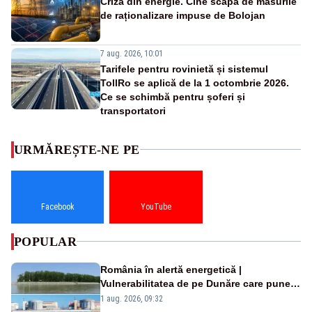
Criza din energie. Cine scapă de măsurile
de raționalizare impuse de Bolojan
7 aug. 2026, 10:01
Tarifele pentru rovinietă și sistemul
TollRo se aplică de la 1 octombrie 2026.
Ce se schimbă pentru șoferi și
transportatori
URMĂREȘTE-NE PE
Facebook
YouTube
POPULAR
România în alertă energetică |
Vulnerabilitatea de pe Dunăre care pune
în pericol Centrala Cernavodă era
1 aug. 2026, 09:32
cunoscută de pe vremea lui Ceaușescu