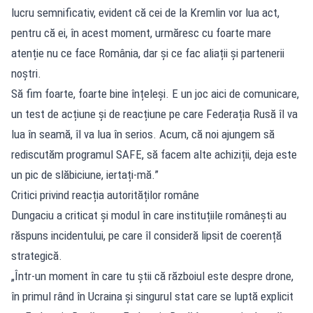
lucru semnificativ, evident că cei de la Kremlin vor lua act,
pentru că ei, în acest moment, urmăresc cu foarte mare
atenție nu ce face România, dar și ce fac aliații și partenerii
noștri.
Să fim foarte, foarte bine înțeleși. E un joc aici de comunicare,
un test de acțiune și de reacțiune pe care Federația Rusă îl va
lua în seamă, îl va lua în serios. Acum, că noi ajungem să
rediscutăm programul SAFE, să facem alte achiziții, deja este
un pic de slăbiciune, iertați-mă.”
Critici privind reacția autorităților române
Dungaciu a criticat și modul în care instituțiile românești au
răspuns incidentului, pe care îl consideră lipsit de coerență
strategică.
„Într-un moment în care tu știi că războiul este despre drone,
în primul rând în Ucraina și singurul stat care se luptă explicit