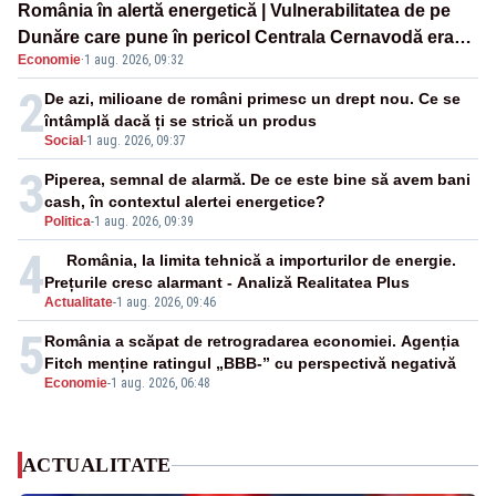
România în alertă energetică | Vulnerabilitatea de pe
Dunăre care pune în pericol Centrala Cernavodă era
Economie
·
1 aug. 2026, 09:32
cunoscută de pe vremea lui Ceaușescu
2
De azi, milioane de români primesc un drept nou. Ce se
întâmplă dacă ți se strică un produs
Social
-
1 aug. 2026, 09:37
3
Piperea, semnal de alarmă. De ce este bine să avem bani
cash, în contextul alertei energetice?
Politica
-
1 aug. 2026, 09:39
4
România, la limita tehnică a importurilor de energie.
Prețurile cresc alarmant - Analiză Realitatea Plus
Actualitate
-
1 aug. 2026, 09:46
5
România a scăpat de retrogradarea economiei. Agenția
Fitch menține ratingul „BBB-” cu perspectivă negativă
Economie
-
1 aug. 2026, 06:48
ACTUALITATE