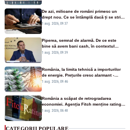
De azi, milioane de români primesc un
drept nou. Ce se întâmplă dacă ți se strică
un produs
1 aug. 2026, 09:37
Piperea, semnal de alarmă. De ce este
bine să avem bani cash, în contextul
alertei energetice?
1 aug. 2026, 09:39
România, la limita tehnică a importurilor
de energie. Prețurile cresc alarmant -
Analiză Realitatea Plus
1 aug. 2026, 09:46
România a scăpat de retrogradarea
economiei. Agenția Fitch menține ratingul
„BBB-” cu perspectivă negativă
1 aug. 2026, 06:48
CATEGORII POPULARE