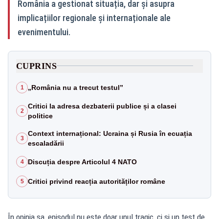
România a gestionat situația, dar și asupra
implicațiilor regionale și internaționale ale
evenimentului.
CUPRINS
„România nu a trecut testul”
1
Critici la adresa dezbaterii publice și a clasei
2
politice
Context internațional: Ucraina și Rusia în ecuația
3
escaladării
Discuția despre Articolul 4 NATO
4
Critici privind reacția autorităților române
5
În opinia sa, episodul nu este doar unul tragic, ci și un test de