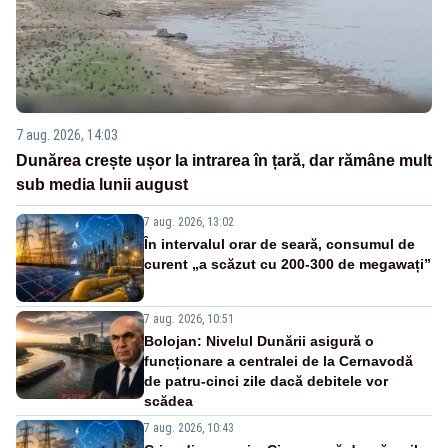
7 aug. 2026, 14:03
Dunărea crește ușor la intrarea în țară, dar rămâne mult
sub media lunii august
7 aug. 2026, 13:02
În intervalul orar de seară, consumul de
curent „a scăzut cu 200-300 de megawați”
7 aug. 2026, 10:51
Bolojan: Nivelul Dunării asigură o
funcționare a centralei de la Cernavodă
de patru-cinci zile dacă debitele vor
scădea
7 aug. 2026, 10:43