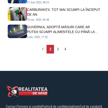
PNRR. S-AU SUSPENDAT ȘI SUTE DE
31 mai 2025, 08:53
MILIOANE PENTRU PENSIILE SPECIALE
CARBURANȚII, TOT MAI SCUMPI LA ÎNCEPUT
DE AN
16 ian. 2025, 09:48
GUVERNUL ADOPTĂ MĂSURI CARE AR
PUTEA SCUMPI ALIMENTELE CU PÂNĂ LA
10%! VEȘTI PROASTE PENTRU ROMÂNI
6 ian. 2025, 17:35
1
2
3
4
Contact
Termeni și condiții
Politică de confidențialitate
Cod de conduită