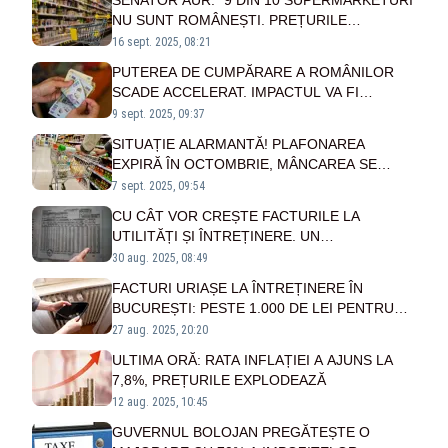
SENATOR AUR: ”9 DIN 10 SUPERMARKETURI
NU SUNT ROMÂNEȘTI. PREȚURILE
PRODUSELOR SUNT CRESCUTE ARTIFICIAL
16 sept. 2025, 08:21
DE RETAILERI”
PUTEREA DE CUMPĂRARE A ROMÂNILOR
SCADE ACCELERAT. IMPACTUL VA FI
RESIMȚIT ȘI ASUPRA RATELOR BANCARE
9 sept. 2025, 09:37
SITUAȚIE ALARMANTĂ! PLAFONAREA
EXPIRĂ ÎN OCTOMBRIE, MÂNCAREA SE
SCUMPEȘTE IAR. STATUL PROMITE
7 sept. 2025, 09:54
AJUTOR, DAR ESTE CAM TÂRZIU - VIDEO
CU CÂT VOR CREȘTE FACTURILE LA
UTILITĂȚI ȘI ÎNTREȚINERE. UN
ADMINISTRATOR DE IMOBILE A FĂCUT
30 aug. 2025, 08:49
ESTIMĂRILE ȘI CIFRELE SUNT ALARMANTE
FACTURI URIAȘE LA ÎNTREȚINERE ÎN
BUCUREȘTI: PESTE 1.000 DE LEI PENTRU
UN APARTAMENT CU TREI CAMERE
27 aug. 2025, 20:20
ULTIMA ORĂ: RATA INFLAȚIEI A AJUNS LA
7,8%, PREȚURILE EXPLODEAZĂ
12 aug. 2025, 10:45
GUVERNUL BOLOJAN PREGĂTEȘTE O