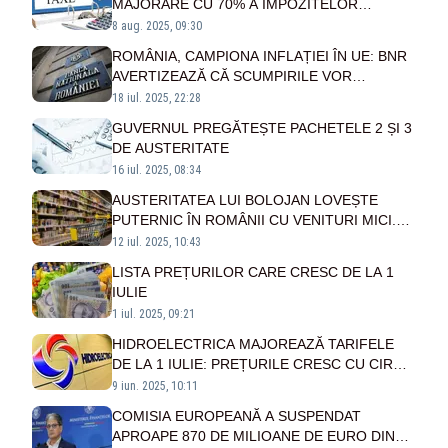
MAJORARE CU 70% A IMPOZITELOR
LOCALE PE CLĂDIRI ȘI TERENURI DIN 2026
8 aug. 2025, 09:30
ROMÂNIA, CAMPIONA INFLAȚIEI ÎN UE: BNR
AVERTIZEAZĂ CĂ SCUMPIRILE VOR
ACCELERA ÎN URMĂTOARELE LUNI
18 iul. 2025, 22:28
GUVERNUL PREGĂTEȘTE PACHETELE 2 ȘI 3
DE AUSTERITATE
16 iul. 2025, 08:34
AUSTERITATEA LUI BOLOJAN LOVEȘTE
PUTERNIC ÎN ROMÂNII CU VENITURI MICI.
VOM PIERDE CEL PUȚIN 200 DE LEI DIN
12 iul. 2025, 10:43
CAUZA SCUMPIRILOR
LISTA PREȚURILOR CARE CRESC DE LA 1
IULIE
1 iul. 2025, 09:21
HIDROELECTRICA MAJOREAZĂ TARIFELE
DE LA 1 IULIE: PREȚURILE CRESC CU CIRCA
50% DUPĂ ÎNCETAREA SCHEMEI DE SPRIJIN
9 iun. 2025, 10:11
COMISIA EUROPEANĂ A SUSPENDAT
APROAPE 870 DE MILIOANE DE EURO DIN