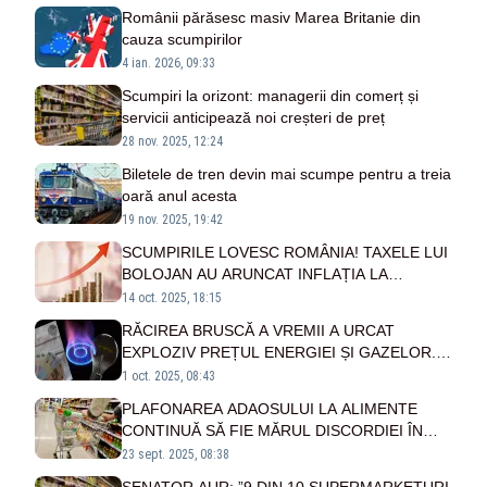
Românii părăsesc masiv Marea Britanie din
cauza scumpirilor
4 ian. 2026, 09:33
Scumpiri la orizont: managerii din comerț și
servicii anticipează noi creșteri de preț
28 nov. 2025, 12:24
Biletele de tren devin mai scumpe pentru a treia
oară anul acesta
19 nov. 2025, 19:42
SCUMPIRILE LOVESC ROMÂNIA! TAXELE LUI
BOLOJAN AU ARUNCAT INFLAȚIA LA
MAXIMUL ULTIMILOR DOI ANI
14 oct. 2025, 18:15
RĂCIREA BRUSCĂ A VREMII A URCAT
EXPLOZIV PREȚUL ENERGIEI ȘI GAZELOR.
ROMÂNIA, A DOUA CEA MAI SCUMPĂ DIN UE
1 oct. 2025, 08:43
PLAFONAREA ADAOSULUI LA ALIMENTE
CONTINUĂ SĂ FIE MĂRUL DISCORDIEI ÎN
COALIȚIE. ROMÂNII RESIMT DIN PLIN
23 sept. 2025, 08:38
SCUMPIRILE DIN MAGAZINE