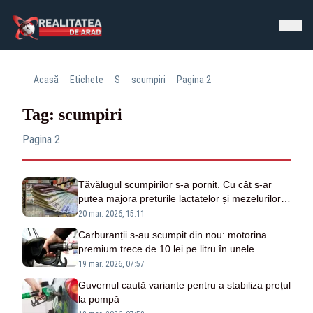
Acasă
Etichete
S
scumpiri
Pagina 2
Tag: scumpiri
Pagina 2
Tăvălugul scumpirilor s-a pornit. Cu cât s-ar
putea majora prețurile lactatelor și mezelurilor
din cauza crizei carburanților
20 mar. 2026, 15:11
Carburanții s-au scumpit din nou: motorina
premium trece de 10 lei pe litru în unele
benzinării
19 mar. 2026, 07:57
Guvernul caută variante pentru a stabiliza prețul
la pompă