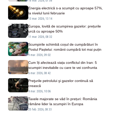
18 mar. 2026, 07:58
Energia electrică s-a scumpit cu aproape 57%,
la nivelul lunii februarie
13 mar. 2026, 13:14
Europa, lovită de scumpirea gazelor: prețurile
urcă cu aproape 50%
11 mar. 2026, 08:32
Scumpirile schimbă coșul de cumpărături în
Postul Paștelui: românii cumpără tot mai puțin
9 mar. 2026, 09:02
Cum îți afectează viața conflictul din Iran: 5
scumpiri inevitabile cu care te vei confrunta
6 mar. 2026, 08:42
Preţurile petrolului şi gazelor continuă să
crească
4 mar. 2026, 10:06
Taxele majorate se văd în prețuri: România
rămâne lider la scumpiri în Europa
25 feb. 2026, 08:33