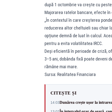
după 1 octombrie va creşte cu peste 
Majorarea ratelor bancare, efecte î
„În contextul în care creșterea ponderi
reducerea altor cheltuieli sau chiar l
opțiune demnă de luat în calcul. Ace
pentru a evita volatilitatea IRCC.
Deși eficientă în perioade de criză, of
3–5 ani, dobânda fixă poate deveni de
rămâne mai mare.
Sursa: Realitatea Financiara
CITEȘTE ȘI
Dunărea crește ușor la intrare
14:03
În intervalul orar de seară, c
13:02