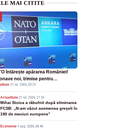
LE MAI CITITE
O întărește apărarea României!
onave noi, trimise pentru
litate
·
31 iul. 2026, 20:33
erceptarea și distrugerea dronelor
2
Actualitate
-
31 iul. 2026, 21:35
Mihai Stoica a răbufnit după eliminarea
FCSB: „N-am văzut asemenea greșeli în
190 de meciuri europene”
Economie
-
1 aug. 2026, 06:48