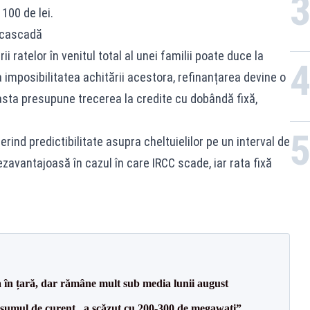
100 de lei.
n cascadă
i ratelor în venitul total al unei familii poate duce la
a imposibilitatea achitării acestora, refinanțarea devine o
asta presupune trecerea la credite cu dobândă fixă,
erind predictibilitate asupra cheltuielilor pe un interval de
zavantajoasă în cazul în care IRCC scade, iar rata fixă
a în țară, dar rămâne mult sub media lunii august
onsumul de curent „a scăzut cu 200-300 de megawați”