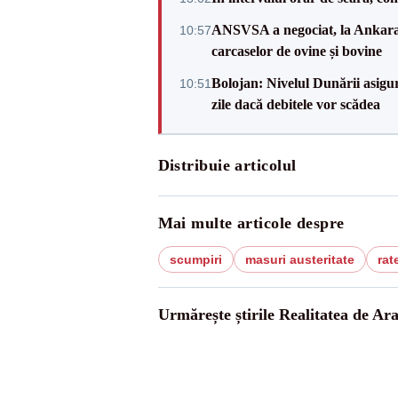
ANSVSA a negociat, la Ankara, 
10:57
carcaselor de ovine și bovine
Bolojan: Nivelul Dunării asigur
10:51
zile dacă debitele vor scădea
Distribuie articolul
Mai multe articole despre
scumpiri
masuri austeritate
rat
Urmărește știrile Realitatea de Ar