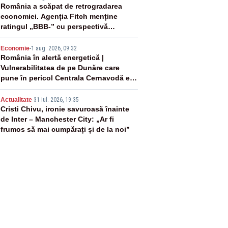
3
România a scăpat de retrogradarea
economiei. Agenția Fitch menține
ratingul „BBB-” cu perspectivă
negativă
4
Economie
-
1 aug. 2026, 09:32
România în alertă energetică |
Vulnerabilitatea de pe Dunăre care
pune în pericol Centrala Cernavodă era
cunoscută de pe vremea lui Ceaușescu
5
Actualitate
-
31 iul. 2026, 19:35
Cristi Chivu, ironie savuroasă înainte
de Inter – Manchester City: „Ar fi
frumos să mai cumpărați și de la noi”