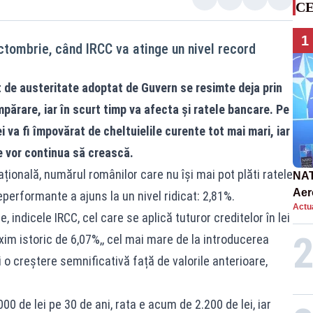
CE
1
ctombrie, când IRCC va atinge un nivel record
 de austeritate adoptat de Guvern se resimte deja prin
părare, iar în scurt timp va afecta și ratele bancare. Pe
i va fi împovărat de cheltuielile curente tot mai mari, iar
e vor continua să crească.
țională, numărul românilor care nu își mai pot plăti ratele
NAT
Aer
neperformante a ajuns la un nivel ridicat: 2,81%.
Actua
int
 indicele IRCC, cel care se aplică tuturor creditelor în lei
im istoric de 6,07%,, cel mai mare de la introducerea
i o creștere semnificativă față de valorile anterioare,
0 de lei pe 30 de ani, rata e acum de 2.200 de lei, iar