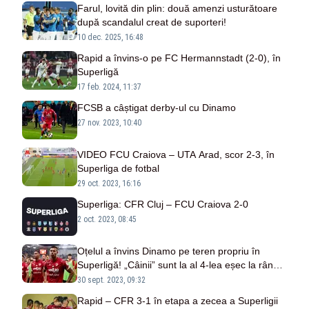
Farul, lovită din plin: două amenzi usturătoare
după scandalul creat de suporteri!
10 dec. 2025, 16:48
Rapid a învins-o pe FC Hermannstadt (2-0), în
Superligă
17 feb. 2024, 11:37
FCSB a câștigat derby-ul cu Dinamo
27 nov. 2023, 10:40
VIDEO FCU Craiova – UTA Arad, scor 2-3, în
Superliga de fotbal
29 oct. 2023, 16:16
Superliga: CFR Cluj – FCU Craiova 2-0
2 oct. 2023, 08:45
Oțelul a învins Dinamo pe teren propriu în
Superligă! „Câinii” sunt la al 4-lea eșec la rând
fără gol marcat
30 sept. 2023, 09:32
Rapid – CFR 3-1 în etapa a zecea a Superligii