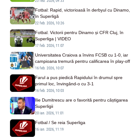
23 feb. 2026, 09:33
Fotbal: Rapid, victorioasă în derbyul cu Dinamo,
în Superligă
22 feb. 2026, 10:26
Fotbal. Victorii pentru Dinamo și CFR Cluj, în
Superliga | VIDEO
17 feb. 2026, 11:07
Universitatea Craiova a învins FCSB cu 1-0, iar
campioana tremură pentru calificarea în play-off
16 feb. 2026, 10:07
Farul a pus piedică Rapidului în drumul spre
primul loc, învingând-o cu 3-1
16 feb. 2026, 10:03
Ilie Dumitrescu are o favorită pentru câștigarea
Superligii
20 ian. 2026, 11:01
Fotbal / Se reia Superliga
16 ian. 2026, 11:19