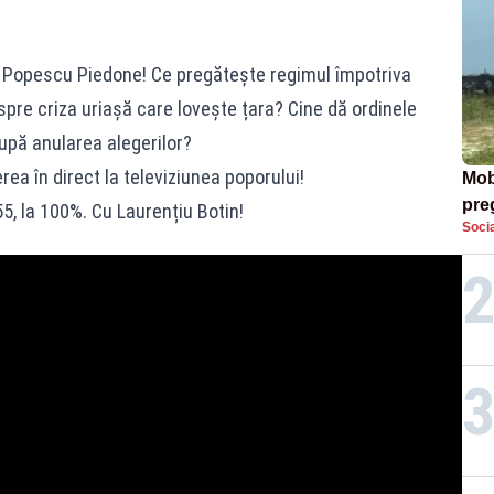
ian Popescu Piedone! Ce pregătește regimul împotriva
pre criza uriașă care lovește țara? Cine dă ordinele
 după anularea alegerilor?
rea în direct la televiziunea poporului!
Mob
preg
5, la 100%. Cu Laurențiu Botin!
Socia
căt