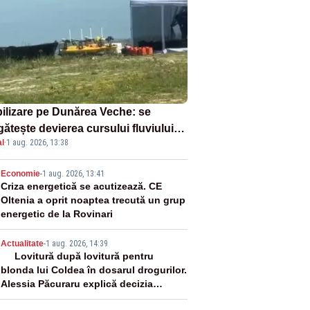
ilizare pe Dunărea Veche: se
ătește devierea cursului fluviului
l
·
1 aug. 2026, 13:38
re Cernavodă – VIDEO
2
Economie
-
1 aug. 2026, 13:41
Criza energetică se acutizează. CE
Oltenia a oprit noaptea trecută un grup
energetic de la Rovinari
3
Actualitate
-
1 aug. 2026, 14:39
Lovitură după lovitură pentru
blonda lui Coldea în dosarul drogurilor.
Alessia Păcuraru explică decizia
magistraților