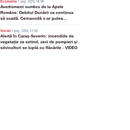
4
Economie
-
1 aug. 2026, 18:08
Avertisment sumbru de la Apele
Române: Debitul Dunării va continua
să scadă. Cernavodă s-ar putea
închide în 4 zile
5
Social
-
1 aug. 2026, 12:44
Alertă în Caraș-Severin: incendiile de
vegetație se extind, zeci de pompieri și
silvicultori se luptă cu flăcările - VIDEO