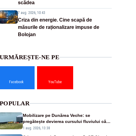
scădea
7 aug. 2026, 10:43
Criza din energie. Cine scapă de
măsurile de raționalizare impuse de
Bolojan
URMĂREȘTE-NE PE
Facebook
YouTube
POPULAR
Mobilizare pe Dunărea Veche: se
pregătește devierea cursului fluviului către
Cernavodă – VIDEO
1 aug. 2026, 13:38