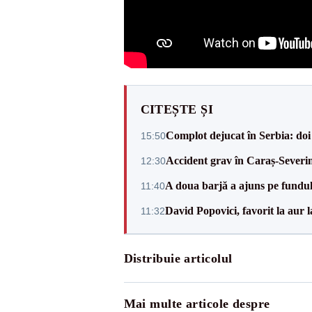
CITEȘTE ȘI
Complot dejucat în Serbia: doi 
15:50
Accident grav în Caraș-Severin.
12:30
A doua barjă a ajuns pe fundu
11:40
David Popovici, favorit la aur
11:32
Distribuie articolul
Mai multe articole despre