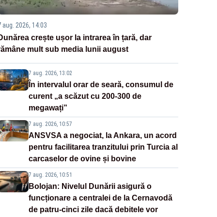
7 aug. 2026, 14:03
Dunărea crește ușor la intrarea în țară, dar
rămâne mult sub media lunii august
7 aug. 2026, 13:02
În intervalul orar de seară, consumul de
curent „a scăzut cu 200-300 de
megawați”
7 aug. 2026, 10:57
ANSVSA a negociat, la Ankara, un acord
pentru facilitarea tranzitului prin Turcia al
carcaselor de ovine și bovine
7 aug. 2026, 10:51
Bolojan: Nivelul Dunării asigură o
funcționare a centralei de la Cernavodă
de patru-cinci zile dacă debitele vor