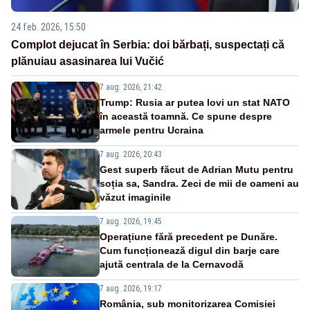
24 feb. 2026, 15:50
Complot dejucat în Serbia: doi bărbați, suspectați că
plănuiau asasinarea lui Vučić
7 aug. 2026, 21:42
Trump: Rusia ar putea lovi un stat NATO
în această toamnă. Ce spune despre
armele pentru Ucraina
7 aug. 2026, 20:43
Gest superb făcut de Adrian Mutu pentru
soția sa, Sandra. Zeci de mii de oameni au
văzut imaginile
7 aug. 2026, 19:45
Operațiune fără precedent pe Dunăre.
Cum funcționează digul din barje care
ajută centrala de la Cernavodă
7 aug. 2026, 19:17
România, sub monitorizarea Comisiei