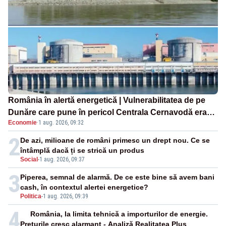
România în alertă energetică | Vulnerabilitatea de pe
Dunăre care pune în pericol Centrala Cernavodă era
Economie
·
1 aug. 2026, 09:32
cunoscută de pe vremea lui Ceaușescu
2
De azi, milioane de români primesc un drept nou. Ce se
întâmplă dacă ți se strică un produs
Social
-
1 aug. 2026, 09:37
3
Piperea, semnal de alarmă. De ce este bine să avem bani
cash, în contextul alertei energetice?
Politica
-
1 aug. 2026, 09:39
4
România, la limita tehnică a importurilor de energie.
Prețurile cresc alarmant - Analiză Realitatea Plus