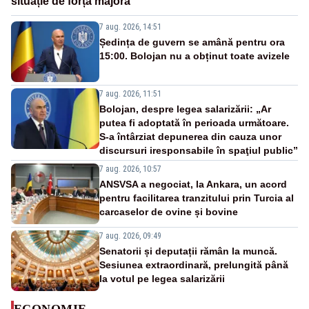
situație de forță majoră”
7 aug. 2026, 14:51
Ședința de guvern se amână pentru ora
15:00. Bolojan nu a obținut toate avizele
7 aug. 2026, 11:51
Bolojan, despre legea salarizării: „Ar
putea fi adoptată în perioada următoare.
S-a întârziat depunerea din cauza unor
discursuri iresponsabile în spaţiul public”
7 aug. 2026, 10:57
ANSVSA a negociat, la Ankara, un acord
pentru facilitarea tranzitului prin Turcia al
carcaselor de ovine și bovine
7 aug. 2026, 09:49
Senatorii și deputații rămân la muncă.
Sesiunea extraordinară, prelungită până
la votul pe legea salarizării