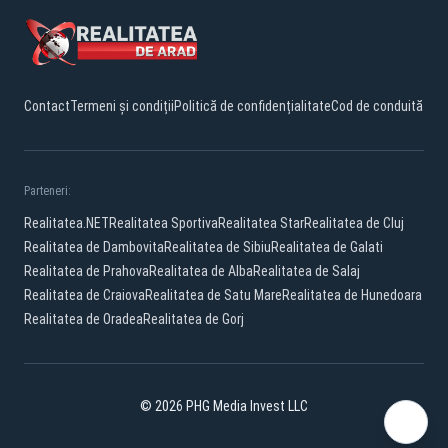
Contact
Termeni și condiții
Politică de confidențialitate
Cod de conduită
Parteneri:
Realitatea.NET
Realitatea Sportiva
Realitatea Star
Realitatea de Cluj
Realitatea de Dambovita
Realitatea de Sibiu
Realitatea de Galati
Realitatea de Prahova
Realitatea de Alba
Realitatea de Salaj
Realitatea de Craiova
Realitatea de Satu Mare
Realitatea de Hunedoara
Realitatea de Oradea
Realitatea de Gorj
© 2026 PHG Media Invest LLC
Facebook
YouTube