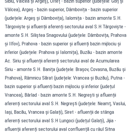
Sibiu, Vâlcea și Argeș), Olteț - bazin superior (județele: Gorj și
Vâlcea), Argeș - bazin superior, Dâmbovița - bazin superior
(județele: Argeș și Dâmbovița), Ialomița - bazin amonte S.H.
Târgoviște și afluenții aferenți sectorului aval S.H Târgoviște -
amonte S.H. Siliștea Snagovului (județele: Dâmbovița, Prahova
și Ilfov), Prahova - bazin superior și afluenți bazin mijlociu și
inferior (județele: Prahova și Ialomița), Buzău - bazin amonte
Ac. Siriu și afluenții aferenți sectorului aval de Acumularea
Siriu - amonte S.H. Banița (județele: Brașov, Covasna, Buzău și
Prahova), Râmnicu Sărat (județele: Vrancea și Buzău), Putna -
bazin superior și afluenți bazin mijlociu și inferior (județul
Vrancea), Bârlad - bazin amonte S.H. Negrești și afluenții
aferenți sectorului aval S.H. Negrești (județele: Neamț, Vaslui,
Iași, Bacău, Vrancea și Galați), Siret - afluenții de stânga
aferenți sectorului aval S.H Lungoci (județul Galați), Jijia -
afluenții aferenți sectorului aval confluență cu râul Sitna