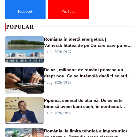
Facebook
YouTube
POPULAR
România în alertă energetică |
Vulnerabilitatea de pe Dunăre care pune
în pericol Centrala Cernavodă era
1 aug. 2026, 09:32
cunoscută de pe vremea lui Ceaușescu
De azi, milioane de români primesc un
drept nou. Ce se întâmplă dacă ți se strică
un produs
1 aug. 2026, 09:37
Piperea, semnal de alarmă. De ce este
bine să avem bani cash, în contextul
alertei energetice?
1 aug. 2026, 09:39
România, la limita tehnică a importurilor
de energie. Prețurile cresc alarmant -