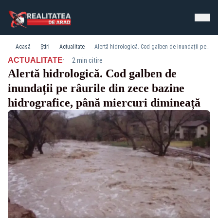
Acasă
Știri
Actualitate
Alertă hidrologică. Cod galben de inundații pe râurile din zece bazine hidrografice, până miercuri dimineață
·
ACTUALITATE
2 min citire
Alertă hidrologică. Cod galben de
inundații pe râurile din zece bazine
hidrografice, până miercuri dimineață