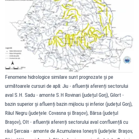
Fenomene hidrologice similare sunt prognozate și pe
următoarele cursuri de apă: Jiu - afluenții aferenți sectorului
aval S.H. Sadu - amonte S.H Rovinari (județul Gorj), Gilort -
bazin superior și afluenți bazin mijlociu și inferior (județul Gorj),
Râul Negru (județele: Covasna și Brașov), Bârsa (județul
Brașov), Olt - afluenții aferenți sectorului aval confluență cu
râul Șercaia - amonte de Acumularea Ionești (județele: Brașov,