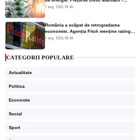
Analiză Realitatea Plus
1 aug. 2026, 09:46
România a scăpat de retrogradarea
economiei. Agenția Fitch menține ratingul
„BBB-” cu perspectivă negativă
1 aug. 2026, 06:48
CATEGORII POPULARE
Actualitate
Politica
Economie
Social
Sport