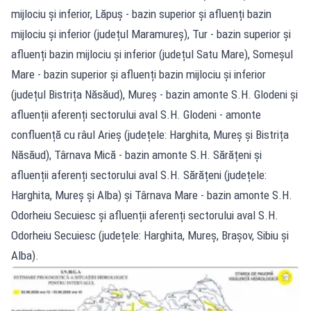
mijlociu și inferior, Lăpuș - bazin superior și afluenți bazin
mijlociu și inferior (județul Maramureș), Tur - bazin superior și
afluenți bazin mijlociu și inferior (județul Satu Mare), Someșul
Mare - bazin superior și afluenți bazin mijlociu și inferior
(județul Bistrița Năsăud), Mureș - bazin amonte S.H. Glodeni și
afluenții aferenți sectorului aval S.H. Glodeni - amonte
confluență cu râul Arieș (județele: Harghita, Mureș și Bistrița
Năsăud), Târnava Mică - bazin amonte S.H. Sărățeni și
afluenții aferenți sectorului aval S.H. Sărățeni (județele:
Harghita, Mureș și Alba) și Târnava Mare - bazin amonte S.H.
Odorheiu Secuiesc și afluenții aferenți sectorului aval S.H.
Odorheiu Secuiesc (județele: Harghita, Mureș, Brașov, Sibiu și
Alba).