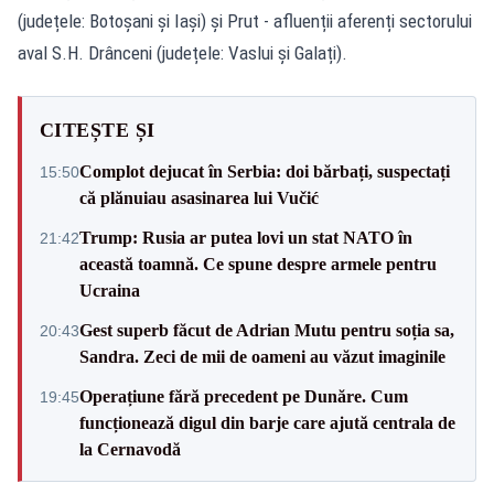
(județele: Botoșani și Iași) și Prut - afluenții aferenți sectorului
aval S.H. Drânceni (județele: Vaslui și Galați).
CITEȘTE ȘI
Complot dejucat în Serbia: doi bărbați, suspectați
15:50
că plănuiau asasinarea lui Vučić
Trump: Rusia ar putea lovi un stat NATO în
21:42
această toamnă. Ce spune despre armele pentru
Ucraina
Gest superb făcut de Adrian Mutu pentru soția sa,
20:43
Sandra. Zeci de mii de oameni au văzut imaginile
Operațiune fără precedent pe Dunăre. Cum
19:45
funcționează digul din barje care ajută centrala de
la Cernavodă