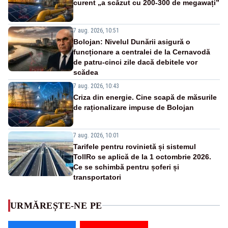
curent „a scăzut cu 200-300 de megawați”
7 aug. 2026, 10:51
Bolojan: Nivelul Dunării asigură o
funcționare a centralei de la Cernavodă
de patru-cinci zile dacă debitele vor
scădea
7 aug. 2026, 10:43
Criza din energie. Cine scapă de măsurile
de raționalizare impuse de Bolojan
7 aug. 2026, 10:01
Tarifele pentru rovinietă și sistemul
TollRo se aplică de la 1 octombrie 2026.
Ce se schimbă pentru șoferi și
transportatori
URMĂREȘTE-NE PE