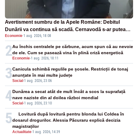
Avertisment sumbru de la Apele Române: Debitul
Dunării va continua să scadă. Cernavodă s-ar putea
Economie
·
1 aug. 2026, 18:08
închide în 4 zile
2
Au închis centralele pe cărbune, acum spun că au nevoie
de ele. Cum se pasează vina în plină criză energetică
Economie
-
1 aug. 2026, 18:11
3
Canicula schimbă regulile pe șosele. Restricții de tonaj
anunțate în mai multe județe
Social
-
1 aug. 2026, 23:06
4
Dunărea a secat atât de mult încât a scos la suprafață
nave naziste din al doilea război mondial
Social
-
1 aug. 2026, 23:10
5
Lovitură după lovitură pentru blonda lui Coldea în
dosarul drogurilor. Alessia Păcuraru explică decizia
magistraților
Actualitate
-
1 aug. 2026, 14:39