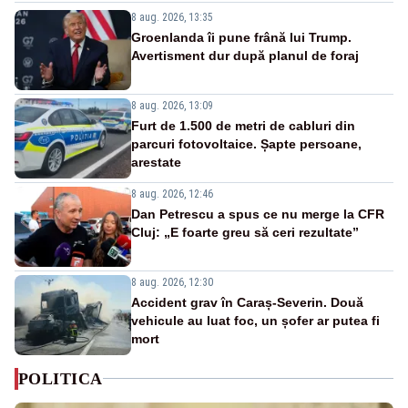
8 aug. 2026, 13:35
Groenlanda îi pune frână lui Trump.
Avertisment dur după planul de foraj
8 aug. 2026, 13:09
Furt de 1.500 de metri de cabluri din
parcuri fotovoltaice. Șapte persoane,
arestate
8 aug. 2026, 12:46
Dan Petrescu a spus ce nu merge la CFR
Cluj: „E foarte greu să ceri rezultate”
8 aug. 2026, 12:30
Accident grav în Caraș-Severin. Două
vehicule au luat foc, un șofer ar putea fi
mort
POLITICA