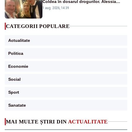
Coldea în dosarul drogurilor. Alessia
Păcuraru explică decizia magistraților
1 aug. 2026, 14:39
CATEGORII POPULARE
Actualitate
Politica
Economie
Social
Sport
Sanatate
MAI MULTE ȘTIRI DIN
ACTUALITATE