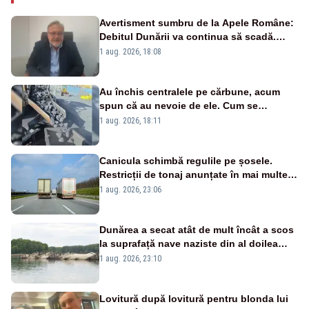
Avertisment sumbru de la Apele Române:
Debitul Dunării va continua să scadă.
Cernavodă s-ar putea închide în 4 zile
1 aug. 2026, 18:08
Au închis centralele pe cărbune, acum
spun că au nevoie de ele. Cum se
pasează vina în plină criză energetică
1 aug. 2026, 18:11
Canicula schimbă regulile pe șosele.
Restricții de tonaj anunțate în mai multe
județe
1 aug. 2026, 23:06
Dunărea a secat atât de mult încât a scos
la suprafață nave naziste din al doilea
război mondial
1 aug. 2026, 23:10
Lovitură după lovitură pentru blonda lui