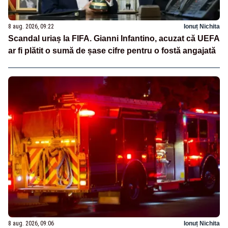
8 aug. 2026, 09:22
Ionuț Nichita
Scandal uriaș la FIFA. Gianni Infantino, acuzat că UEFA
ar fi plătit o sumă de șase cifre pentru o fostă angajată
8 aug. 2026, 09:06
Ionuț Nichita