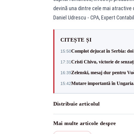
devină una dintre cele mai atractive d
Daniel Udrescu - CPA, Expert Contabil
CITEȘTE ȘI
Complot dejucat în Serbia: doi 
15:50
Cristi Chivu, victorie de senzaț
17:31
Zelenski, mesaj dur pentru Vuč
16:39
Mutare importantă în Ungaria. 
15:42
Distribuie articolul
Mai multe articole despre