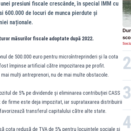
 unei presiuni fiscale crescânde, în special IMM cu
si 600.000 de locuri de munca pierdute și
iei naționale.
Dun
sco
turor măsurilor fiscale adoptate după 2022.
Socia
doi
nul de 500.000 euro pentru microîntreprinderi și la cota
ost împinse artificial către impozitarea pe profit.
ai mulți antreprenori, nu de mai multe obstacole.
zitul de 5% pe dividende și eliminarea contribuției CASS
t de firme este deja impozitat, iar suprataxarea distribuirii
favorizează transferul capitalului către alte state.
dusă cota redusă de TVA de 5% pentru locuințele sociale și