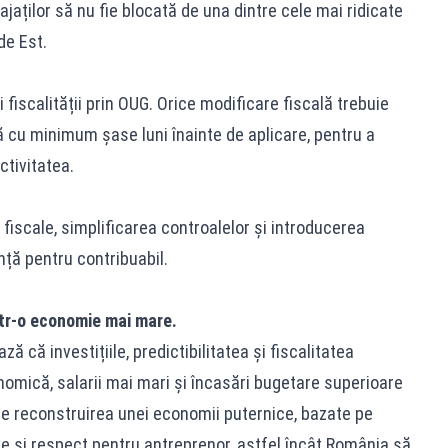
ajaților să nu fie blocată de una dintre cele mai ridicate
de Est.
 fiscalității prin OUG. Orice modificare fiscală trebuie
 cu minimum șase luni înainte de aplicare, pentru a
ctivitatea.
 fiscale, simplificarea controalelor și introducerea
nță pentru contribuabil.
tr-o economie mai mare.
 că investițiile, predictibilitatea și fiscalitatea
mică, salarii mai mari și încasări bugetare superioare
te reconstruirea unei economii puternice, bazate pe
ve și respect pentru antreprenor, astfel încât România să