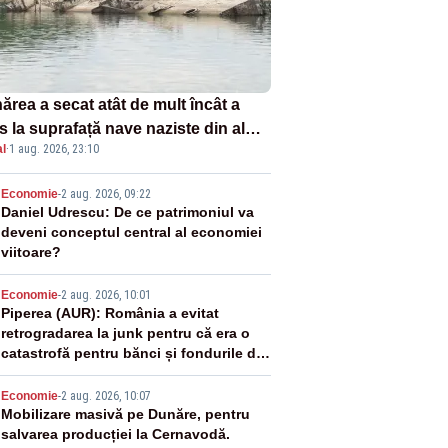
ărea a secat atât de mult încât a
s la suprafață nave naziste din al
l
·
1 aug. 2026, 23:10
lea război mondial
2
Economie
-
2 aug. 2026, 09:22
Daniel Udrescu: De ce patrimoniul va
deveni conceptul central al economiei
viitoare?
3
Economie
-
2 aug. 2026, 10:01
Piperea (AUR): România a evitat
retrogradarea la junk pentru că era o
catastrofă pentru bănci și fondurile de
pensii
4
Economie
-
2 aug. 2026, 10:07
Mobilizare masivă pe Dunăre, pentru
salvarea producției la Cernavodă.