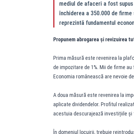
mediul de afaceri a fost supus
închiderea a 350.000 de firme 
reprezintă fundamentul econom
Propunem abrogarea și revizuirea tu
Prima măsură este revenirea la plafo
de impozitare de 1%. Mii de firme au f
Economia românească are nevoie de m
A doua măsură este revenirea la impo
aplicate dividendelor. Profitul realiza
acestuia descurajează investițiile și 
În domeniul locuirii, trebuie reintro