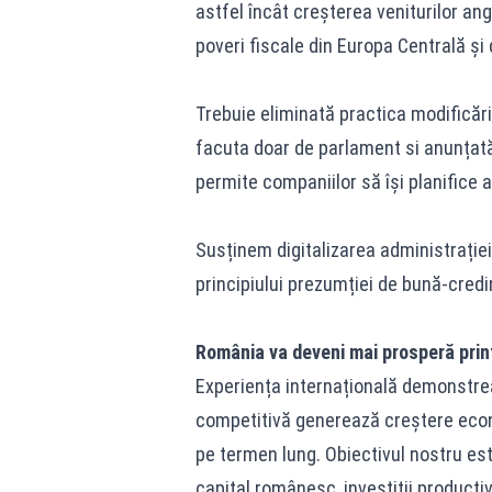
astfel încât creșterea veniturilor ang
poveri fiscale din Europa Centrală și 
Trebuie eliminată practica modificării
facuta doar de parlament si anunțată
permite companiilor să își planifice a
Susținem digitalizarea administrației
principiului prezumției de bună-credi
România va deveni mai prosperă prin
Experiența internațională demonstrează
competitivă generează creștere econo
pe termen lung. Obiectivul nostru es
capital românesc, investiții producti