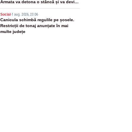
Armata va detona o stâncă și va devia
apa fluviului - IMAGINI AERIENE
5
Social
-
1 aug. 2026, 23:06
Canicula schimbă regulile pe șosele.
Restricții de tonaj anunțate în mai
multe județe