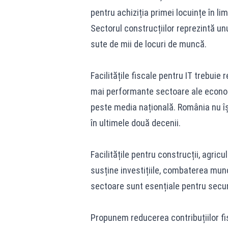
pentru achiziția primei locuințe în li
Sectorul construcțiilor reprezintă unu
sute de mii de locuri de muncă.
Facilitățile fiscale pentru IT trebuie r
mai performante sectoare ale economie
peste media națională. România nu îș
în ultimele două decenii.
Facilitățile pentru construcții, agric
susține investițiile, combaterea munc
sectoare sunt esențiale pentru secur
Propunem reducerea contribuțiilor fis