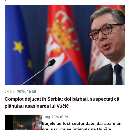
24 feb. 2026, 15:50
Complot dejucat în Serbia: doi bărbați, suspectați că
plănuiau asasinarea lui Vučić
9 aug. 2026, 08:29
Barjele au fost scufundate, dar apare un
nou risc. Ce se întâmplă pe Dunăre