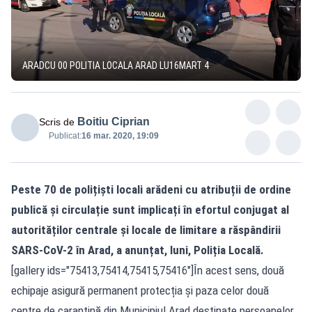
ARADCU 00 POLITIA LOCALA ARAD LU16MART 4
Boitiu Ciprian
Scris de
Publicat:
16 mar. 2020, 19:09
Peste 70 de polițiști locali arădeni cu atribuții de ordine
publică și circulație sunt implicați în efortul conjugat al
autorităților centrale și locale de limitare a răspândirii
SARS-CoV-2 în Arad, a anunțat, luni, Poliția Locală.
[gallery ids="75413,75414,75415,75416"]În acest sens, două
echipaje asigură permanent protecția și paza celor două
centre de carantină din Municipiul Arad destinate persoanelor