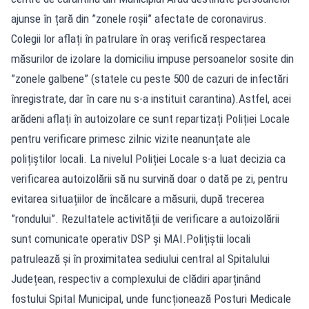
ajunse în țară din ”zonele roșii” afectate de coronavirus.
Colegii lor aflați în patrulare în oraș verifică respectarea
măsurilor de izolare la domiciliu impuse persoanelor sosite din
”zonele galbene” (statele cu peste 500 de cazuri de infectări
înregistrate, dar în care nu s-a instituit carantina).Astfel, acei
arădeni aflați în autoizolare ce sunt repartizați Poliției Locale
pentru verificare primesc zilnic vizite neanunțate ale
polițiștilor locali. La nivelul Poliției Locale s-a luat decizia ca
verificarea autoizolării să nu survină doar o dată pe zi, pentru
evitarea situațiilor de încălcare a măsurii, după trecerea
”rondului”. Rezultatele activității de verificare a autoizolării
sunt comunicate operativ DSP și MAI.Polițiștii locali
patrulează și în proximitatea sediului central al Spitalului
Județean, respectiv a complexului de clădiri aparținând
fostului Spital Municipal, unde funcționează Posturi Medicale