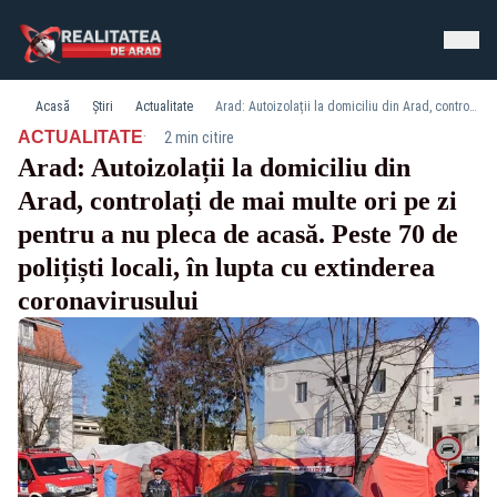
Acasă
Știri
Actualitate
Arad: Autoizolații la domiciliu din Arad, controlați de mai multe ori pe zi pentru a nu pleca de acasă. Peste 70 de polițiști locali, în lupta cu extinderea coronavirusului
·
ACTUALITATE
2 min citire
Arad: Autoizolații la domiciliu din
Arad, controlați de mai multe ori pe zi
pentru a nu pleca de acasă. Peste 70 de
polițiști locali, în lupta cu extinderea
coronavirusului