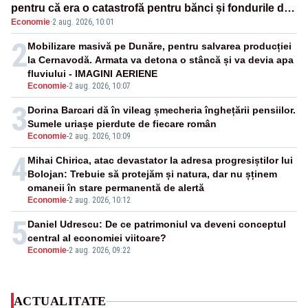
pentru că era o catastrofă pentru bănci și fondurile de
Economie
·
2 aug. 2026, 10:01
pensii
2
Mobilizare masivă pe Dunăre, pentru salvarea producției
la Cernavodă. Armata va detona o stâncă și va devia apa
fluviului - IMAGINI AERIENE
Economie
-
2 aug. 2026, 10:07
3
Dorina Barcari dă în vileag șmecheria înghețării pensiilor.
Sumele uriașe pierdute de fiecare român
Economie
-
2 aug. 2026, 10:09
4
Mihai Chirica, atac devastator la adresa progresiștilor lui
Bolojan: Trebuie să protejăm și natura, dar nu șținem
omaneii în stare permanentă de alertă
Economie
-
2 aug. 2026, 10:12
5
Daniel Udrescu: De ce patrimoniul va deveni conceptul
central al economiei viitoare?
Economie
-
2 aug. 2026, 09:22
ACTUALITATE