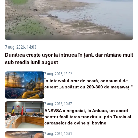
7 aug. 2026, 14:03
Dunărea crește ușor la intrarea în țară, dar rămâne mult
sub media lunii august
7 aug. 2026, 13:02
În intervalul orar de seară, consumul de
curent „a scăzut cu 200-300 de megawați”
7 aug. 2026, 10:57
ANSVSA a negociat, la Ankara, un acord
pentru facilitarea tranzitului prin Turcia al
carcaselor de ovine și bovine
7 aug. 2026, 10:51