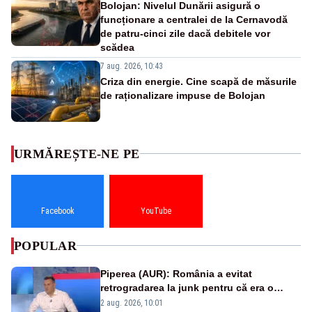
Bolojan: Nivelul Dunării asigură o
funcționare a centralei de la Cernavodă
de patru-cinci zile dacă debitele vor
scădea
7 aug. 2026, 10:43
Criza din energie. Cine scapă de măsurile
de raționalizare impuse de Bolojan
URMĂREȘTE-NE PE
Facebook
YouTube
POPULAR
Piperea (AUR): România a evitat
retrogradarea la junk pentru că era o
catastrofă pentru bănci și fondurile de
2 aug. 2026, 10:01