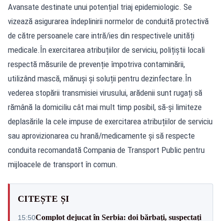
Avansate destinate unui potențial triaj epidemiologic. Se
vizează asigurarea îndeplinirii normelor de conduită protectivă
de către persoanele care intră/ies din respectivele unități
medicale.În exercitarea atribuțiilor de serviciu, polițiștii locali
respectă măsurile de prevenție împotriva contaminării,
utilizând mască, mănuși și soluții pentru dezinfectare.În
vederea stopării transmisiei virusului, arădenii sunt rugați să
rămână la domiciliu cât mai mult timp posibil, să-și limiteze
deplasările la cele impuse de exercitarea atribuțiilor de serviciu
sau aprovizionarea cu hrană/medicamente și să respecte
conduita recomandată Compania de Transport Public pentru
mijloacele de transport în comun.
CITEȘTE ȘI
Complot dejucat în Serbia: doi bărbați, suspectați
15:50