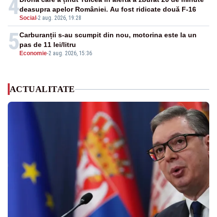
4
deasupra apelor României. Au fost ridicate două F-16
Social
-
2 aug. 2026, 19:28
5
Carburanții s-au scumpit din nou, motorina este la un
pas de 11 lei/litru
Economie
-
2 aug. 2026, 15:36
ACTUALITATE