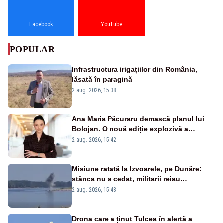
Facebook
YouTube
POPULAR
Infrastructura irigațiilor din România,
lăsată în paragină
2 aug. 2026, 15:38
Ana Maria Păcuraru demască planul lui
Bolojan. O nouă ediție explozivă a
emisiunii „Miza Zilei” la Realitatea PLUS
2 aug. 2026, 15:42
Misiune ratată la Izvoarele, pe Dunăre:
stânca nu a cedat, militarii reiau
detonările luni – VIDEO
2 aug. 2026, 15:48
Drona care a ținut Tulcea în alertă a