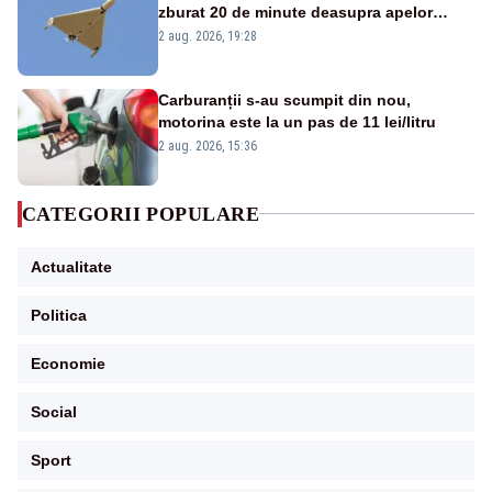
zburat 20 de minute deasupra apelor
României. Au fost ridicate două F-16
2 aug. 2026, 19:28
Carburanții s-au scumpit din nou,
motorina este la un pas de 11 lei/litru
2 aug. 2026, 15:36
CATEGORII POPULARE
Actualitate
Politica
Economie
Social
Sport