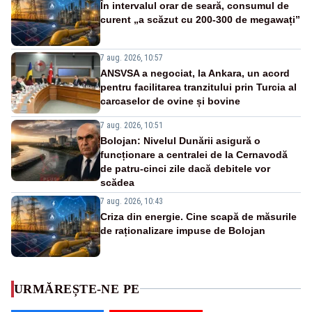
În intervalul orar de seară, consumul de
curent „a scăzut cu 200-300 de megawați”
7 aug. 2026, 10:57
ANSVSA a negociat, la Ankara, un acord
pentru facilitarea tranzitului prin Turcia al
carcaselor de ovine și bovine
7 aug. 2026, 10:51
Bolojan: Nivelul Dunării asigură o
funcționare a centralei de la Cernavodă
de patru-cinci zile dacă debitele vor
scădea
7 aug. 2026, 10:43
Criza din energie. Cine scapă de măsurile
de raționalizare impuse de Bolojan
URMĂREȘTE-NE PE