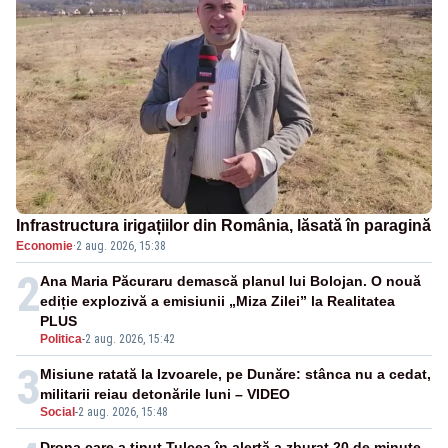
Infrastructura irigațiilor din România, lăsată în paragină
Economie
·
2 aug. 2026, 15:38
2
Ana Maria Păcuraru demască planul lui Bolojan. O nouă
ediție explozivă a emisiunii „Miza Zilei” la Realitatea
PLUS
Politica
-
2 aug. 2026, 15:42
3
Misiune ratată la Izvoarele, pe Dunăre: stânca nu a cedat,
militarii reiau detonările luni – VIDEO
Social
-
2 aug. 2026, 15:48
Drona care a ținut Tulcea în alertă a zburat 20 de minute