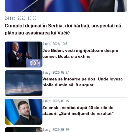
24 feb. 2026, 15:50
Complot dejucat în Serbia: doi bărbați, suspectați că
plănuiau asasinarea lui Vučić
9 aug. 2026, 10:51
Joe Biden, vești îngrijorătoare despre
cancer. Boala s-a extins
9 aug. 2026, 09:37
Vremea se întoarce pe dos. Unde lovesc
ploile duminică, 9 august
9 aug. 2026, 09:35
Zelenski, verdict după 40 de zile de
atacuri: „Sunt mulțumit de rezultat”
9 aug. 2026, 08:29