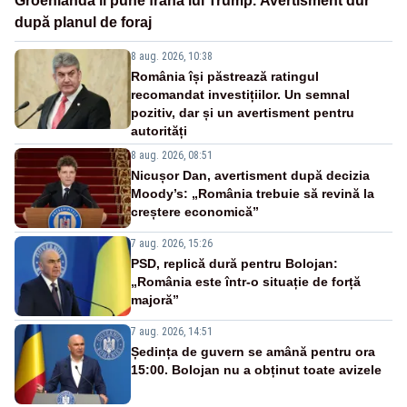
Groenlanda îi pune frână lui Trump. Avertisment dur
după planul de foraj
8 aug. 2026, 10:38
România își păstrează ratingul
recomandat investițiilor. Un semnal
pozitiv, dar și un avertisment pentru
autorități
8 aug. 2026, 08:51
Nicușor Dan, avertisment după decizia
Moody’s: „România trebuie să revină la
creștere economică”
7 aug. 2026, 15:26
PSD, replică dură pentru Bolojan:
„România este într-o situație de forță
majoră”
7 aug. 2026, 14:51
Ședința de guvern se amână pentru ora
15:00. Bolojan nu a obținut toate avizele