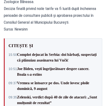
Zoologice Băneasa.
Decizia finală privind noile tarife va fi luată după încheierea
perioadei de consultare publică și aprobarea proiectului în
Consiliul General al Municipiului București.
Sursa: Newsinn
CITEȘTE ȘI
Complot dejucat în Serbia: doi bărbați, suspectați
15:50
că plănuiau asasinarea lui Vučić
Joe Biden, vești îngrijorătoare despre cancer.
10:51
Boala s-a extins
Vremea se întoarce pe dos. Unde lovesc ploile
09:37
duminică, 9 august
Zelenski, verdict după 40 de zile de atacuri: „Sunt
09:35
mulțumit de rezultat”