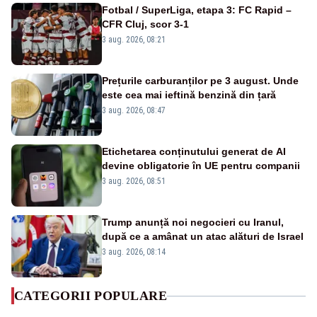
Fotbal / SuperLiga, etapa 3: FC Rapid –
CFR Cluj, scor 3-1
3 aug. 2026, 08:21
Prețurile carburanților pe 3 august. Unde
este cea mai ieftină benzină din țară
3 aug. 2026, 08:47
Etichetarea conținutului generat de AI
devine obligatorie în UE pentru companii
3 aug. 2026, 08:51
Trump anunță noi negocieri cu Iranul,
după ce a amânat un atac alături de Israel
3 aug. 2026, 08:14
CATEGORII POPULARE