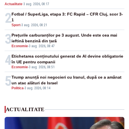
Actualitate
·
3 aug. 2026, 08:17
2
Fotbal / SuperLiga, etapa 3: FC Rapid – CFR Cluj, scor 3-
1
Sport
-
3 aug. 2026, 08:21
3
Prețurile carburanților pe 3 august. Unde este cea mai
ieftină benzină din țară
Economie
-
3 aug. 2026, 08:47
4
Etichetarea conținutului generat de AI devine obligatorie
în UE pentru companii
Economie
-
3 aug. 2026, 08:51
5
Trump anunță noi negocieri cu Iranul, după ce a amânat
un atac alături de Israel
Politica
-
3 aug. 2026, 08:14
ACTUALITATE