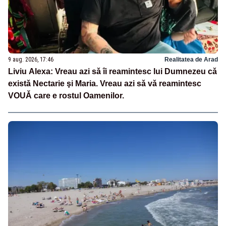
9 aug. 2026, 17:46
Realitatea de Arad
Liviu Alexa: Vreau azi sǎ îi reamintesc lui Dumnezeu cǎ
existǎ Nectarie şi Maria. Vreau azi sǎ vǎ reamintesc
VOUǍ care e rostul Oamenilor.