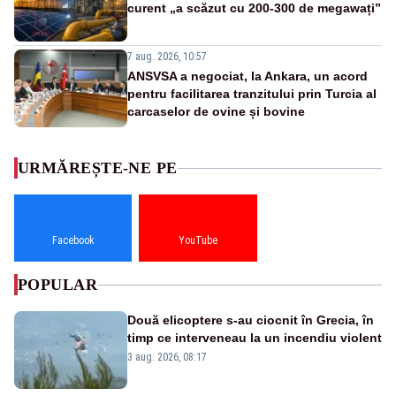
curent „a scăzut cu 200-300 de megawați”
7 aug. 2026, 10:57
ANSVSA a negociat, la Ankara, un acord
pentru facilitarea tranzitului prin Turcia al
carcaselor de ovine și bovine
URMĂREȘTE-NE PE
Facebook
YouTube
POPULAR
Două elicoptere s-au ciocnit în Grecia, în
timp ce interveneau la un incendiu violent
3 aug. 2026, 08:17