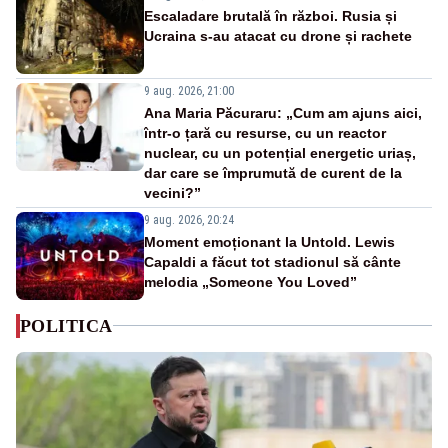
Escaladare brutală în război. Rusia și
Ucraina s-au atacat cu drone și rachete
9 aug. 2026, 21:00
Ana Maria Păcuraru: „Cum am ajuns aici,
într-o țară cu resurse, cu un reactor
nuclear, cu un potențial energetic uriaș,
dar care se împrumută de curent de la
vecini?”
9 aug. 2026, 20:24
Moment emoționant la Untold. Lewis
Capaldi a făcut tot stadionul să cânte
melodia „Someone You Loved”
POLITICA