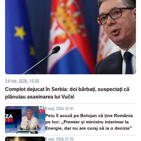
24 feb. 2026, 15:50
Complot dejucat în Serbia: doi bărbați, suspectați că
plănuiau asasinarea lui Vučić
9 aug. 2026, 22:41
Peiu îl acuză pe Bolojan că ține România
pe loc: „Premier și ministru interimar la
Energie, dar nu are curaj să ia o decizie”
9 aug. 2026, 21:25