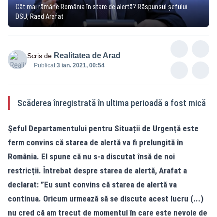
Cât mai rămâne România în stare de alertă? Răspunsul șefului
DSU, Raed Arafat
Realitatea de Arad
Scris de
Publicat:
3 ian. 2021, 00:54
Scăderea înregistrată în ultima perioadă a fost mică
Șeful Departamentului pentru Situații de Urgență este
ferm convins că starea de alertă va fi prelungită în
România. El spune că nu s-a discutat însă de noi
restricții.
Întrebat despre starea de alertă, Arafat a
declarat: ”Eu sunt convins că starea de alertă va
continua. Oricum urmează să se discute acest lucru (...)
nu cred că am trecut de momentul în care este nevoie de