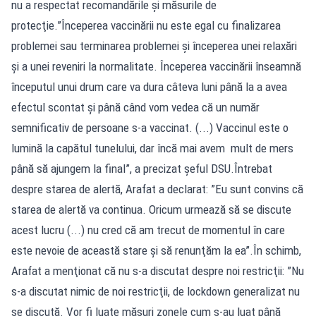
nu a respectat recomandările şi măsurile de
protecţie.”Începerea vaccinării nu este egal cu finalizarea
problemei sau terminarea problemei şi începerea unei relaxări
şi a unei reveniri la normalitate. Începerea vaccinării înseamnă
începutul unui drum care va dura câteva luni până la a avea
efectul scontat şi până când vom vedea că un număr
semnificativ de persoane s-a vaccinat. (...) Vaccinul este o
lumină la capătul tunelului, dar încă mai avem mult de mers
până să ajungem la final”, a precizat şeful DSU.Întrebat
despre starea de alertă, Arafat a declarat: ”Eu sunt convins că
starea de alertă va continua. Oricum urmează să se discute
acest lucru (...) nu cred că am trecut de momentul în care
este nevoie de această stare şi să renunţăm la ea”.În schimb,
Arafat a menţionat că nu s-a discutat despre noi restricţii: ”Nu
s-a discutat nimic de noi restricţii, de lockdown generalizat nu
se discută. Vor fi luate măsuri zonele cum s-au luat până