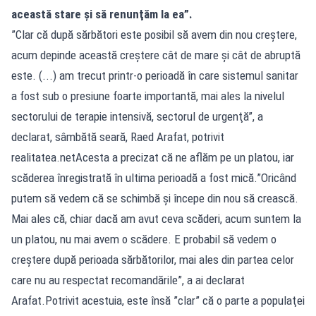
această stare şi să renunţăm la ea”.
”Clar că după sărbători este posibil să avem din nou creştere,
acum depinde această creştere cât de mare şi cât de abruptă
este. (...) am trecut printr-o perioadă în care sistemul sanitar
a fost sub o presiune foarte importantă, mai ales la nivelul
sectorului de terapie intensivă, sectorul de urgenţă”, a
declarat, sâmbătă seară, Raed Arafat, potrivit
realitatea.netAcesta a precizat că ne aflăm pe un platou, iar
scăderea înregistrată în ultima perioadă a fost mică.”Oricând
putem să vedem că se schimbă şi începe din nou să crească.
Mai ales că, chiar dacă am avut ceva scăderi, acum suntem la
un platou, nu mai avem o scădere. E probabil să vedem o
creştere după perioada sărbătorilor, mai ales din partea celor
care nu au respectat recomandările”, a ai declarat
Arafat.Potrivit acestuia, este însă ”clar” că o parte a populaţei