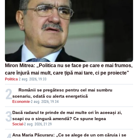
Miron Mitrea: „Politica nu se face pe care e mai frumos,
care înjură mai mult, care țipă mai tare, ci pe proiecte”
Politica
·
2 aug. 2026, 19:33
2
Românii se pregătesc pentru cel mai sumbru
scenariu, odată cu alerta energetică
Economie
-
2 aug. 2026, 19:34
3
Dacă radarul te prinde de mai multe ori în aceeași zi,
scapi cu o singură amendă? Ce spune legea
Social
-
2 aug. 2026, 21:29
Ana Maria Păcuraru: „Ce se alege de un om căruia i se