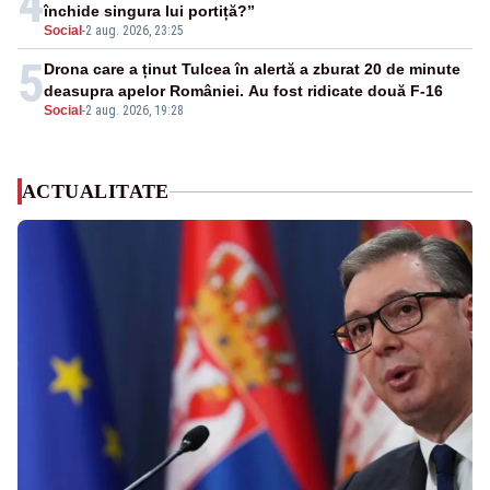
4
închide singura lui portiță?”
Social
-
2 aug. 2026, 23:25
5
Drona care a ținut Tulcea în alertă a zburat 20 de minute
deasupra apelor României. Au fost ridicate două F-16
Social
-
2 aug. 2026, 19:28
ACTUALITATE