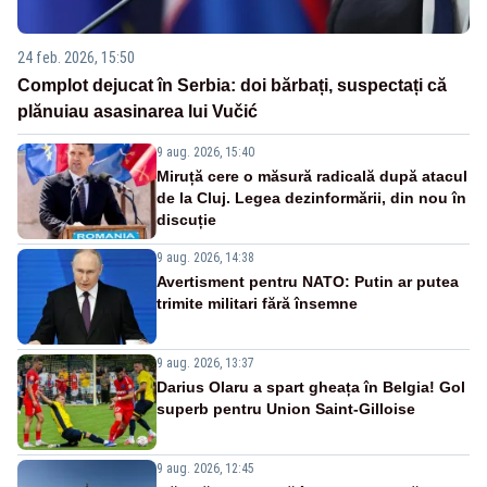
24 feb. 2026, 15:50
Complot dejucat în Serbia: doi bărbați, suspectați că
plănuiau asasinarea lui Vučić
9 aug. 2026, 15:40
Miruță cere o măsură radicală după atacul
de la Cluj. Legea dezinformării, din nou în
discuție
9 aug. 2026, 14:38
Avertisment pentru NATO: Putin ar putea
trimite militari fără însemne
9 aug. 2026, 13:37
Darius Olaru a spart gheața în Belgia! Gol
superb pentru Union Saint-Gilloise
9 aug. 2026, 12:45