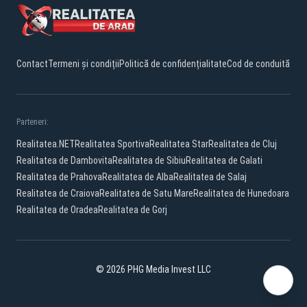
Contact
Termeni și condiții
Politică de confidențialitate
Cod de conduită
Parteneri:
Realitatea.NET
Realitatea Sportiva
Realitatea Star
Realitatea de Cluj
Realitatea de Dambovita
Realitatea de Sibiu
Realitatea de Galati
Realitatea de Prahova
Realitatea de Alba
Realitatea de Salaj
Realitatea de Craiova
Realitatea de Satu Mare
Realitatea de Hunedoara
Realitatea de Oradea
Realitatea de Gorj
© 2026 PHG Media Invest LLC
Facebook
YouTube