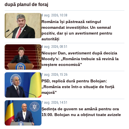
după planul de foraj
8 aug. 2026, 10:38
România își păstrează ratingul
recomandat investițiilor. Un semnal
pozitiv, dar și un avertisment pentru
autorități
8 aug. 2026, 08:51
Nicușor Dan, avertisment după decizia
Moody’s: „România trebuie să revină la
creștere economică”
7 aug. 2026, 15:26
PSD, replică dură pentru Bolojan:
„România este într-o situație de forță
majoră”
7 aug. 2026, 14:51
Ședința de guvern se amână pentru ora
15:00. Bolojan nu a obținut toate avizele