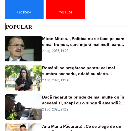
Facebook
YouTube
POPULAR
Miron Mitrea: „Politica nu se face pe care
e mai frumos, care înjură mai mult, care
țipă mai tare, ci pe proiecte”
2 aug. 2026, 19:33
Românii se pregătesc pentru cel mai
sumbru scenariu, odată cu alerta
energetică
2 aug. 2026, 19:34
Dacă radarul te prinde de mai multe ori în
aceeași zi, scapi cu o singură amendă?
Ce spune legea
2 aug. 2026, 21:29
Ana Maria Păcuraru: „Ce se alege de un