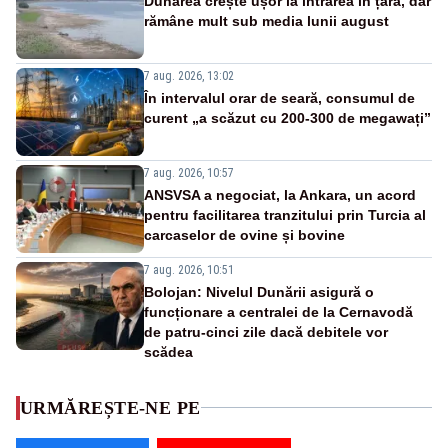
Dunărea crește ușor la intrarea în țară, dar
rămâne mult sub media lunii august
7 aug. 2026, 13:02
În intervalul orar de seară, consumul de
curent „a scăzut cu 200-300 de megawați”
7 aug. 2026, 10:57
ANSVSA a negociat, la Ankara, un acord
pentru facilitarea tranzitului prin Turcia al
carcaselor de ovine și bovine
7 aug. 2026, 10:51
Bolojan: Nivelul Dunării asigură o
funcționare a centralei de la Cernavodă
de patru-cinci zile dacă debitele vor
scădea
URMĂREȘTE-NE PE