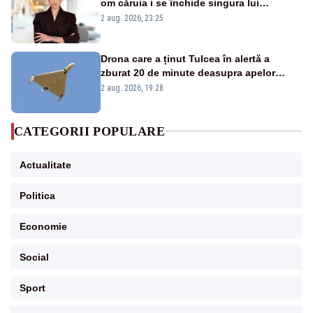
om căruia i se închide singura lui
portiță?”
2 aug. 2026, 23:25
Drona care a ținut Tulcea în alertă a
zburat 20 de minute deasupra apelor
României. Au fost ridicate două F-16
2 aug. 2026, 19:28
CATEGORII POPULARE
Actualitate
Politica
Economie
Social
Sport