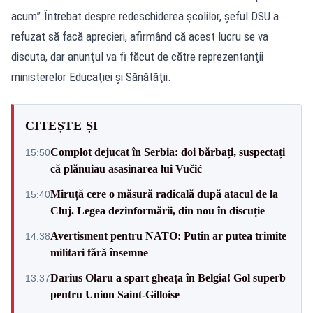
acum”.Întrebat despre redeschiderea şcolilor, şeful DSU a
refuzat să facă aprecieri, afirmând că acest lucru se va
discuta, dar anunţul va fi făcut de către reprezentanţii
ministerelor Educaţiei şi Sănătăţii.
CITEȘTE ȘI
Complot dejucat în Serbia: doi bărbați, suspectați
15:50
că plănuiau asasinarea lui Vučić
Miruță cere o măsură radicală după atacul de la
15:40
Cluj. Legea dezinformării, din nou în discuție
Avertisment pentru NATO: Putin ar putea trimite
14:38
militari fără însemne
Darius Olaru a spart gheața în Belgia! Gol superb
13:37
pentru Union Saint-Gilloise