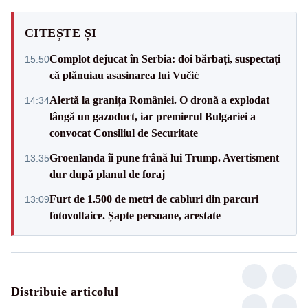
CITEȘTE ȘI
Complot dejucat în Serbia: doi bărbați, suspectați
15:50
că plănuiau asasinarea lui Vučić
Alertă la granița României. O dronă a explodat
14:34
lângă un gazoduct, iar premierul Bulgariei a
convocat Consiliul de Securitate
Groenlanda îi pune frână lui Trump. Avertisment
13:35
dur după planul de foraj
Furt de 1.500 de metri de cabluri din parcuri
13:09
fotovoltaice. Șapte persoane, arestate
Distribuie articolul