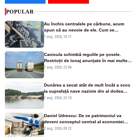
POPULAR
Au închis centralele pe cărbune, acum
spun că au nevoie de ele. Cum se
pasează vina în plină criză energetică
1 aug. 2026, 18:11
Canicula schimbă regulile pe șosele.
Restricții de tonaj anunțate în mai multe
județe
1 aug. 2026, 23:06
Dunărea a secat atât de mult încât a scos
la suprafață nave naziste din al doilea
război mondial
1 aug. 2026, 23:10
Daniel Udrescu: De ce patrimoniul va
deveni conceptul central al economiei
viitoare?
2 aug. 2026, 09:22