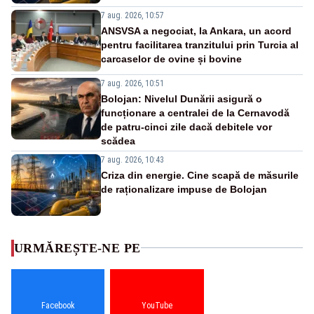
7 aug. 2026, 10:57
ANSVSA a negociat, la Ankara, un acord
pentru facilitarea tranzitului prin Turcia al
carcaselor de ovine și bovine
7 aug. 2026, 10:51
Bolojan: Nivelul Dunării asigură o
funcționare a centralei de la Cernavodă
de patru-cinci zile dacă debitele vor
scădea
7 aug. 2026, 10:43
Criza din energie. Cine scapă de măsurile
de raționalizare impuse de Bolojan
URMĂREȘTE-NE PE
Facebook
YouTube