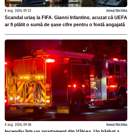
8 aug. 2026, 09:22
Ionuț Nichita
Scandal uriaș la FIFA. Gianni Infantino, acuzat că UEFA
ar fi plătit o sumă de șase cifre pentru o fostă angajată
8 aug. 2026, 09:06
Ionuț Nichita
Incendiu într-un apartament din Vâlcea. Un bărbat a