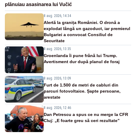
plănuiau asasinarea lui Vučić
8 aug. 2026, 14:34
Alertă la granița României. O dronă a
explodat lângă un gazoduct, iar premierul
Bulgariei a convocat Consiliul de
Securitate
8 aug. 2026, 13:35
Groenlanda îi pune frână lui Trump.
Avertisment dur după planul de foraj
8 aug. 2026, 13:09
Furt de 1.500 de metri de cabluri din
parcuri fotovoltaice. Șapte persoane,
arestate
8 aug. 2026, 12:46
Dan Petrescu a spus ce nu merge la CFR
Cluj: „E foarte greu să ceri rezultate”