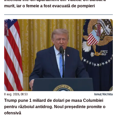
murit, iar o femeie a fost evacuată de pompieri
8 aug. 2026, 08:53
Ionuț Nichita
Trump pune 1 miliard de dolari pe masa Columbiei
pentru războiul antidrog. Noul președinte promite o
ofensivă