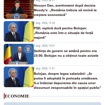
8 aug. 2026, 08:51
Nicușor Dan, avertisment după decizia
Moody’s: „România trebuie să revină la
creștere economică”
7 aug. 2026, 15:26
PSD, replică dură pentru Bolojan:
„România este într-o situație de forță
majoră”
7 aug. 2026, 14:51
Ședința de guvern se amână pentru ora
15:00. Bolojan nu a obținut toate avizele
7 aug. 2026, 11:51
Bolojan, despre legea salarizării: „Ar
putea fi adoptată în perioada următoare.
S-a întârziat depunerea din cauza unor
discursuri iresponsabile în spaţiul public”
ECONOMIE