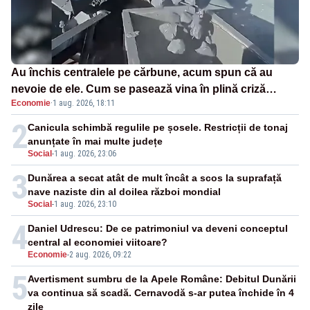
Au închis centralele pe cărbune, acum spun că au
nevoie de ele. Cum se pasează vina în plină criză
Economie
·
1 aug. 2026, 18:11
energetică
2
Canicula schimbă regulile pe șosele. Restricții de tonaj
anunțate în mai multe județe
Social
-
1 aug. 2026, 23:06
3
Dunărea a secat atât de mult încât a scos la suprafață
nave naziste din al doilea război mondial
Social
-
1 aug. 2026, 23:10
4
Daniel Udrescu: De ce patrimoniul va deveni conceptul
central al economiei viitoare?
Economie
-
2 aug. 2026, 09:22
5
Avertisment sumbru de la Apele Române: Debitul Dunării
va continua să scadă. Cernavodă s-ar putea închide în 4
zile