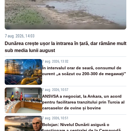
7 aug. 2026, 14:03
Dunărea crește ușor la intrarea în țară, dar rămâne mult
sub media lunii august
7 aug. 2026, 13:02
În intervalul orar de seară, consumul de
curent „a scăzut cu 200-300 de megawați”
7 aug. 2026, 10:57
ANSVSA a negociat, la Ankara, un acord
pentru facilitarea tranzitului prin Turcia al
carcaselor de ovine și bovine
7 aug. 2026, 10:51
Bolojan: Nivelul Dunării asigură o
funcționare a centralei de la Cernavodă