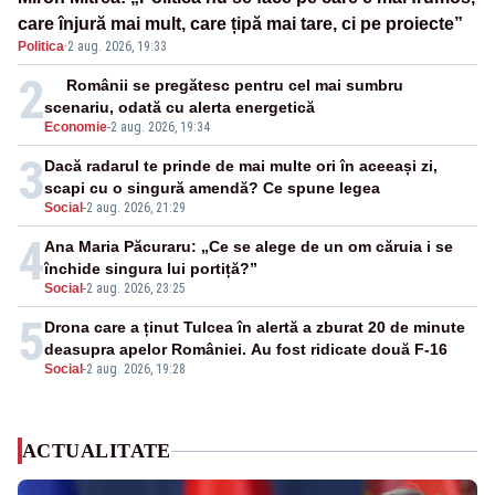
care înjură mai mult, care țipă mai tare, ci pe proiecte”
Politica
·
2 aug. 2026, 19:33
2
Românii se pregătesc pentru cel mai sumbru
scenariu, odată cu alerta energetică
Economie
-
2 aug. 2026, 19:34
3
Dacă radarul te prinde de mai multe ori în aceeași zi,
scapi cu o singură amendă? Ce spune legea
Social
-
2 aug. 2026, 21:29
4
Ana Maria Păcuraru: „Ce se alege de un om căruia i se
închide singura lui portiță?”
Social
-
2 aug. 2026, 23:25
5
Drona care a ținut Tulcea în alertă a zburat 20 de minute
deasupra apelor României. Au fost ridicate două F-16
Social
-
2 aug. 2026, 19:28
ACTUALITATE