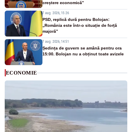
creștere economică”
7 aug. 2026, 15:26
PSD, replică dură pentru Bolojan:
„România este într-o situație de forță
majoră”
7 aug. 2026, 14:51
Ședința de guvern se amână pentru ora
15:00. Bolojan nu a obținut toate avizele
ECONOMIE