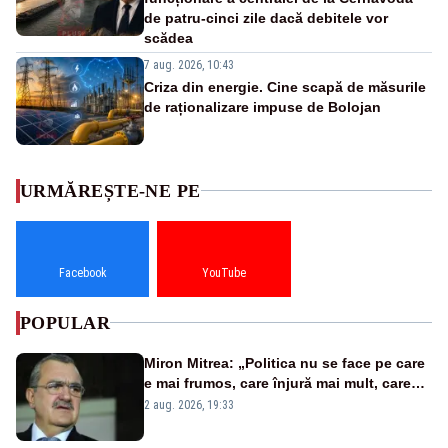
de patru-cinci zile dacă debitele vor
scădea
7 aug. 2026, 10:43
Criza din energie. Cine scapă de măsurile
de raționalizare impuse de Bolojan
URMĂREȘTE-NE PE
Facebook
YouTube
POPULAR
Miron Mitrea: „Politica nu se face pe care
e mai frumos, care înjură mai mult, care
țipă mai tare, ci pe proiecte”
2 aug. 2026, 19:33