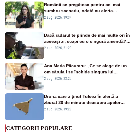
Românii se pregătesc pentru cel mai
sumbru scenariu, odată cu alerta
energetică
2 aug. 2026, 19:34
Dacă radarul te prinde de mai multe ori în
aceeași zi, scapi cu o singură amendă?
Ce spune legea
2 aug. 2026, 21:29
Ana Maria Păcuraru: „Ce se alege de un
om căruia i se închide singura lui
portiță?”
2 aug. 2026, 23:25
Drona care a ținut Tulcea în alertă a
zburat 20 de minute deasupra apelor
României. Au fost ridicate două F-16
2 aug. 2026, 19:28
CATEGORII POPULARE