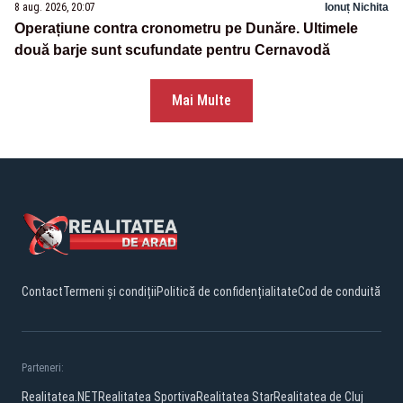
8 aug. 2026, 20:07
Ionuț Nichita
Operațiune contra cronometru pe Dunăre. Ultimele
două barje sunt scufundate pentru Cernavodă
Mai Multe
Contact
Termeni și condiții
Politică de confidențialitate
Cod de conduită
Parteneri:
Realitatea.NET
Realitatea Sportiva
Realitatea Star
Realitatea de Cluj