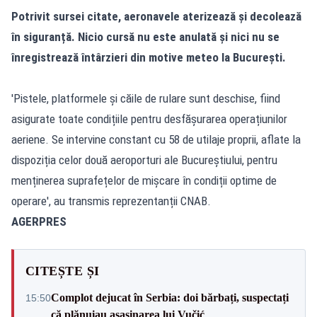
Potrivit sursei citate, aeronavele aterizează și decolează
în siguranță. Nicio cursă nu este anulată și nici nu se
înregistrează întârzieri din motive meteo la București.
'Pistele, platformele și căile de rulare sunt deschise, fiind
asigurate toate condițiile pentru desfășurarea operațiunilor
aeriene. Se intervine constant cu 58 de utilaje proprii, aflate la
dispoziția celor două aeroporturi ale Bucureștiului, pentru
menținerea suprafețelor de mișcare în condiții optime de
operare', au transmis reprezentanții CNAB.
AGERPRES
CITEȘTE ȘI
Complot dejucat în Serbia: doi bărbați, suspectați
15:50
că plănuiau asasinarea lui Vučić