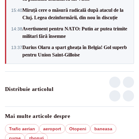
Miruță cere o măsură radicală după atacul de la
15:40
Cluj. Legea dezinformării, din nou în discuție
Avertisment pentru NATO: Putin ar putea trimite
14:38
militari fără însemne
Darius Olaru a spart gheața în Belgia! Gol superb
13:37
pentru Union Saint-Gilloise
Distribuie articolul
Mai multe articole despre
Trafic aerian
aeroport
Otopeni
baneasa
curse
zboruri