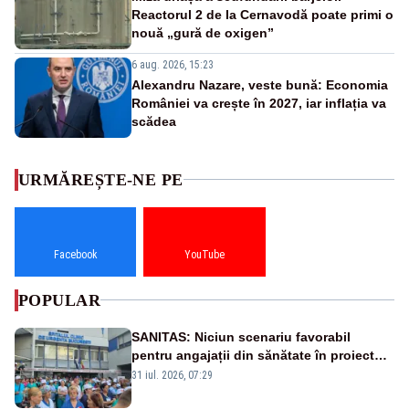
Reactorul 2 de la Cernavodă poate primi o
nouă „gură de oxigen”
6 aug. 2026, 15:23
Alexandru Nazare, veste bună: Economia
României va crește în 2027, iar inflația va
scădea
URMĂREȘTE-NE PE
Facebook
YouTube
POPULAR
SANITAS: Niciun scenariu favorabil
pentru angajații din sănătate în proiectul
Legii salarizării
31 iul. 2026, 07:29