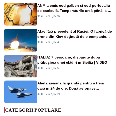
ANM a emis cod galben și cod portocaliu
de caniculă. Temperaturile urcă până la 38
de grade, iar nopțile devin tropicale
31 iul. 2026, 07:39
Atac fără precedent al Rusiei. O fabrică de
drone din Kiev deținută de o companie
americană, distrusă de o rachetă
31 iul. 2026, 07:40
rusească
ITALIA: 7 persoane, dispărute după
prăbușirea unei clădiri în Sicilia | VIDEO
31 iul. 2026, 07:50
Alertă aeriană la graniță pentru a treia
oară în 24 de ore. Două aeronave
Eurofighter britanice au fost ridicate de la
31 iul. 2026, 07:24
sol
CATEGORII POPULARE