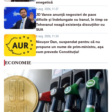
enegetică
6 aug. 2026, 11:27
JD Vance anunță negocieri de pace
dificile și îndelungate cu Iranul, în timp ce
Teheranul neagă existența discuțiilor cu
SUA
6 aug. 2026, 11:24
Nicușor Dan, suspendat pentru că nu
propune un nume de prim-ministru, așa
cum prevede Constituția!
ECONOMIE