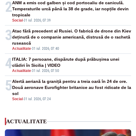
2
ANM a emis cod galben și cod portocaliu de caniculă.
Temperaturile urcă până la 38 de grade, iar nopțile devin
tropicale
Social
-
31 iul. 2026, 07:39
3
Atac fără precedent al Rusiei. O fabrică de drone din Kiev
deținută de o companie americană, distrusă de o rachetă
rusească
Actualitate
-
31 iul. 2026, 07:40
4
ITALIA: 7 persoane, dispărute după prăbușirea unei
clădiri în Sicilia | VIDEO
Actualitate
-
31 iul. 2026, 07:50
5
Alertă aeriană la graniță pentru a treia oară în 24 de ore.
Două aeronave Eurofighter britanice au fost ridicate de la
sol
Social
-
31 iul. 2026, 07:24
ACTUALITATE