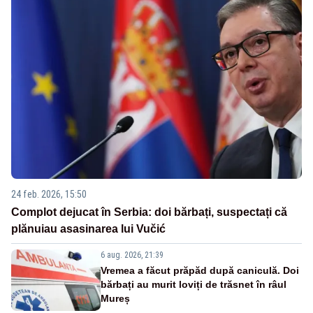
24 feb. 2026, 15:50
Complot dejucat în Serbia: doi bărbați, suspectați că
plănuiau asasinarea lui Vučić
6 aug. 2026, 21:39
Vremea a făcut prăpăd după caniculă. Doi
bărbați au murit loviți de trăsnet în râul
Mureș