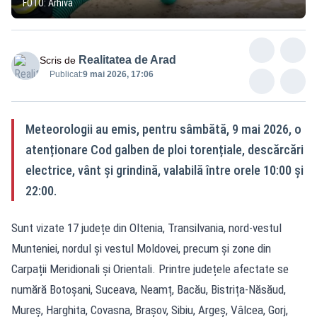
FOTO: Arhivă
Realitatea de Arad
Scris de
Publicat:
9 mai 2026, 17:06
Meteorologii au emis, pentru sâmbătă, 9 mai 2026, o
atenționare Cod galben de ploi torențiale, descărcări
electrice, vânt și grindină, valabilă între orele 10:00 și
22:00.
Sunt vizate 17 județe din Oltenia, Transilvania, nord-vestul
Munteniei, nordul și vestul Moldovei, precum și zone din
Carpații Meridionali și Orientali. Printre județele afectate se
numără Botoșani, Suceava, Neamț, Bacău, Bistrița-Năsăud,
Mureș, Harghita, Covasna, Brașov, Sibiu, Argeș, Vâlcea, Gorj,