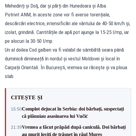
Mehedinți și Dolj, dar și părți din Hunedoara și Alba.
Potrivit ANM, în aceste zone vor fi averse torențiale,
descărcări electrice, intensificări ale vântului de 40-50 km/h și,
izolat, grindină. Cantitățile de apă pot ajunge la 15-25 l/mp, iar
pe alocuri la 30-50 l/mp.
Un al doilea Cod galben va fi valabil de sâmbătă seara până
duminică dimineață în nordul și vestul Moldovei și local în
Carpații Orientali. În București, vremea se răcește și va ploua
slab.
CITEȘTE ȘI
Complot dejucat în Serbia: doi bărbați, suspectați
15:50
că plănuiau asasinarea lui Vučić
Vremea a făcut prăpăd după caniculă. Doi bărbați
21:39
au murit loviți de trăsnet în râul Mureș