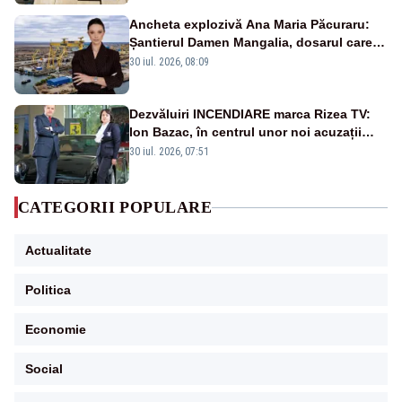
Ancheta explozivă Ana Maria Păcuraru:
Șantierul Damen Mangalia, dosarul care
scufundă apărarea României
30 iul. 2026, 08:09
Dezvăluiri INCENDIARE marca Rizea TV:
Ion Bazac, în centrul unor noi acuzații
publice
30 iul. 2026, 07:51
CATEGORII POPULARE
Actualitate
Politica
Economie
Social