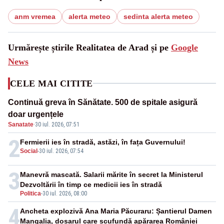
anm vremea
alerta meteo
sedinta alerta meteo
Urmărește știrile Realitatea de Arad și pe
Google
News
CELE MAI CITITE
Continuă greva în Sănătate. 500 de spitale asigură
1
doar urgențele
Sanatate
·
30 iul. 2026, 07:51
2
Fermierii ies în stradă, astăzi, în fața Guvernului!
Social
-
30 iul. 2026, 07:54
3
Manevră mascată. Salarii mărite în secret la Ministerul
Dezvoltării în timp ce medicii ies în stradă
Politica
-
30 iul. 2026, 08:00
4
Ancheta explozivă Ana Maria Păcuraru: Șantierul Damen
Mangalia, dosarul care scufundă apărarea României