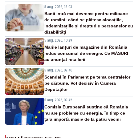
5 aug. 2026, 15:03
Banii intră mai devreme pentru milioane
de români: când se plătesc alocațiile,
indemnizațiile și drepturile persoanelor cu
dizabilități
5 aug. 2026, 10:29
Marile lanțuri de magazine din România
reduc consumul de energie. Ce MĂSURI
au anunțat retailerii
5 aug. 2026, 09:46
Scandal în Parlament pe tema centralelor
pe cărbune. Vot decisiv în Camera
Deputaților
5 aug. 2026, 09:42
Comisia Europeană susține că România
nu are probleme cu energia, în timp ce
țara importă masiv de la patru vecini