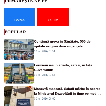
URMĂREȘTE-NE PE
Facebook
YouTube
POPULAR
Continuă greva în Sănătate. 500 de
spitale asigură doar urgențele
30 iul. 2026, 07:51
Fermierii ies în stradă, astăzi, în fața
Guvernului!
30 iul. 2026, 07:54
Manevră mascată. Salarii mărite în secret
la Ministerul Dezvoltării în timp ce medicii
ies în stradă
30 iul. 2026, 08:00