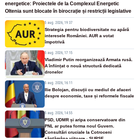
energetice: Proiectele de la Complexul Energetic
Oltenia sunt blocate în birocrație și restricții legislative
5 aug. 2026, 19:37
Strategia pentru biodiversitate nu apără
interesele României. AUR a votat
împotrivă
5 aug. 2026, 17:15
Vladimir Putin reorganizează Armata rusă.
A înființat o nouă structură dedicată
dronelor
5 aug. 2026, 16:11
Ilie Bolojan, discuții cu mediul de afaceri
despre economie, taxe și reformele fiscale
5 aug. 2026, 14:55
PSD, UDMR și aripa conservatoare din
PNL ar putea forma noul Guvern.
Consultări cruciale la Cotroceni
săptămâna viitoare - SURSE