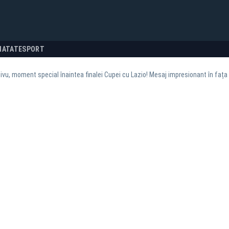
NATATE
SPORT
hivu, moment special înaintea finalei Cupei cu Lazio! Mesaj impresionant în fața p