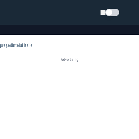
Schimba tema
reședintelui Italiei
Advertising