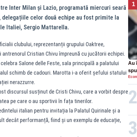
1
intre Inter Milan și Lazio, programată miercuri seară
 delegațiile celor două echipe au fost primite la
e Italiei, Sergio Mattarella.
ficialii clubului, reprezentanții grupului Oaktree,
 antrenorul Cristian Chivu împreună cu jucătorii echipei.
celebra Salone delle Feste, sala principală a palatului
Au 
spu
nalul schimb de cadouri. Marotta i-a oferit șefului statului
Econ
pas
ației nerazzurre.
st discursul susținut de Cristi Chivu, care a vorbit despre
ea pe care o au sportivii în fața tinerilor.
ntelui italian pentru invitația la Palatul Quirinale și a
lt decât performanță, fiind și un exemplu de educație,