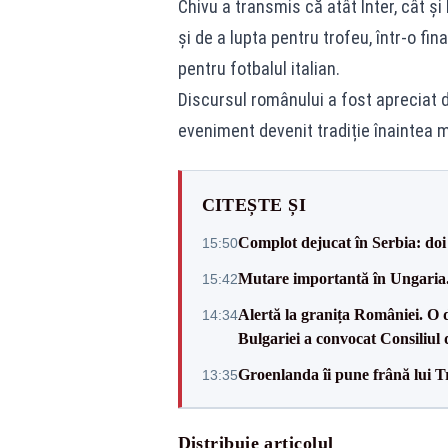
Chivu a transmis că atât Inter, cât și
și de a lupta pentru trofeu, într-o f
pentru fotbalul italian.
Discursul românului a fost apreciat d
eveniment devenit tradiție înaintea mar
CITEȘTE ȘI
Complot dejucat în Serbia: doi 
15:50
Mutare importantă în Ungaria. 
15:42
Alertă la granița României. O 
14:34
Bulgariei a convocat Consiliul 
Groenlanda îi pune frână lui 
13:35
Distribuie articolul