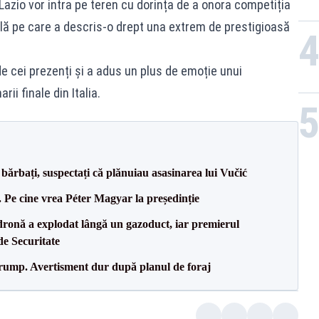
 Lazio vor intra pe teren cu dorința de a onora competiția
inală pe care a descris-o drept una extrem de prestigioasă
e cei prezenți și a adus un plus de emoție unui
ii finale din Italia.
bărbați, suspectați că plănuiau asasinarea lui Vučić
Pe cine vrea Péter Magyar la președinție
dronă a explodat lângă un gazoduct, iar premierul
de Securitate
Trump. Avertisment dur după planul de foraj