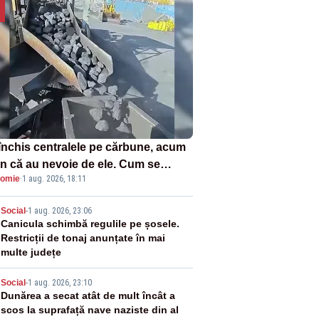
închis centralele pe cărbune, acum
n că au nevoie de ele. Cum se
omie
·
1 aug. 2026, 18:11
ează vina în plină criză energetică
2
Social
-
1 aug. 2026, 23:06
Canicula schimbă regulile pe șosele.
Restricții de tonaj anunțate în mai
multe județe
3
Social
-
1 aug. 2026, 23:10
Dunărea a secat atât de mult încât a
scos la suprafață nave naziste din al