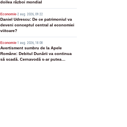
doilea război mondial
4
Economie
-
2 aug. 2026, 09:22
Daniel Udrescu: De ce patrimoniul va
deveni conceptul central al economiei
viitoare?
5
Economie
-
1 aug. 2026, 18:08
Avertisment sumbru de la Apele
Române: Debitul Dunării va continua
să scadă. Cernavodă s-ar putea
închide în 4 zile