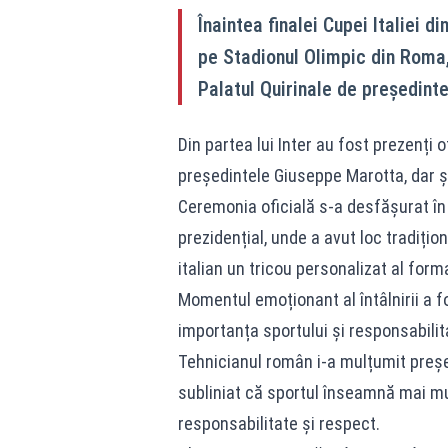
Înaintea finalei Cupei Italiei d
pe Stadionul Olimpic din Roma,
Palatul Quirinale de președintel
Din partea lui Inter au fost prezenți o
președintele Giuseppe Marotta, dar și
Ceremonia oficială s-a desfășurat în 
prezidențial, unde a avut loc tradițio
italian un tricou personalizat al form
Momentul emoționant al întâlnirii a fo
importanța sportului și responsabilitat
Tehnicianul român i-a mulțumit președi
subliniat că sportul înseamnă mai mu
responsabilitate și respect.