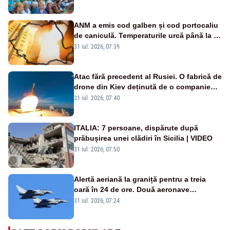
ANM a emis cod galben și cod portocaliu
de caniculă. Temperaturile urcă până la 38
de grade, iar nopțile devin tropicale
31 iul. 2026, 07:39
Atac fără precedent al Rusiei. O fabrică de
drone din Kiev deținută de o companie
americană, distrusă de o rachetă
31 iul. 2026, 07:40
rusească
ITALIA: 7 persoane, dispărute după
prăbușirea unei clădiri în Sicilia | VIDEO
31 iul. 2026, 07:50
Alertă aeriană la graniță pentru a treia
oară în 24 de ore. Două aeronave
Eurofighter britanice au fost ridicate de la
31 iul. 2026, 07:24
sol