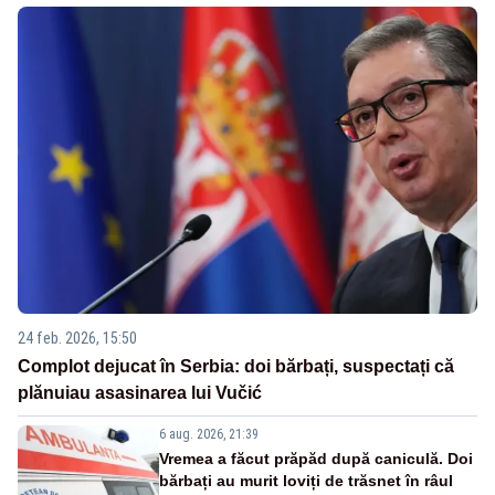
24 feb. 2026, 15:50
Complot dejucat în Serbia: doi bărbați, suspectați că
plănuiau asasinarea lui Vučić
6 aug. 2026, 21:39
Vremea a făcut prăpăd după caniculă. Doi
bărbați au murit loviți de trăsnet în râul