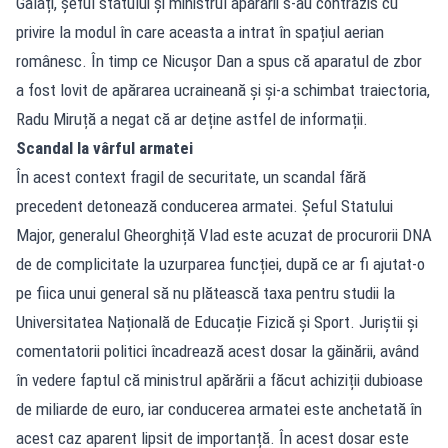
Galați, șeful statului și ministrul apărării s-au contrazis cu
privire la modul în care aceasta a intrat în spațiul aerian
românesc. În timp ce Nicușor Dan a spus că aparatul de zbor
a fost lovit de apărarea ucraineană și și-a schimbat traiectoria,
Radu Miruță a negat că ar deține astfel de informații.
Scandal la vârful armatei
În acest context fragil de securitate, un scandal fără
precedent detonează conducerea armatei. Șeful Statului
Major, generalul Gheorghiță Vlad este acuzat de procurorii DNA
de de complicitate la uzurparea funcției, după ce ar fi ajutat-o
pe fiica unui general să nu plătească taxa pentru studii la
Universitatea Națională de Educație Fizică și Sport. Juriștii și
comentatorii politici încadrează acest dosar la găinării, având
în vedere faptul că ministrul apărării a făcut achiziții dubioase
de miliarde de euro, iar conducerea armatei este anchetată în
acest caz aparent lipsit de importanță. În acest dosar este