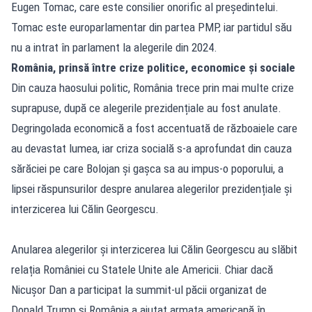
Eugen Tomac, care este consilier onorific al președintelui.
Tomac este europarlamentar din partea PMP, iar partidul său
nu a intrat în parlament la alegerile din 2024.
România, prinsă între crize politice, economice și sociale
Din cauza haosului politic, România trece prin mai multe crize
suprapuse, după ce alegerile prezidențiale au fost anulate.
Degringolada economică a fost accentuată de războaiele care
au devastat lumea, iar criza socială s-a aprofundat din cauza
sărăciei pe care Bolojan și gașca sa au impus-o poporului, a
lipsei răspunsurilor despre anularea alegerilor prezidențiale și
interzicerea lui Călin Georgescu.
Anularea alegerilor și interzicerea lui Călin Georgescu au slăbit
relația României cu Statele Unite ale Americii. Chiar dacă
Nicușor Dan a participat la summit-ul păcii organizat de
Donald Trump și România a ajutat armata americană în