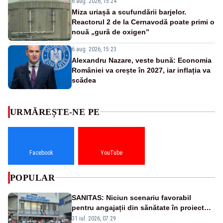
6 aug. 2026, 15:24
Miza uriașă a scufundării barjelor.
Reactorul 2 de la Cernavodă poate primi o
nouă „gură de oxigen”
6 aug. 2026, 15:23
Alexandru Nazare, veste bună: Economia
României va crește în 2027, iar inflația va
scădea
URMĂREȘTE-NE PE
Facebook
YouTube
POPULAR
SANITAS: Niciun scenariu favorabil
pentru angajații din sănătate în proiectul
Legii salarizării
31 iul. 2026, 07:29