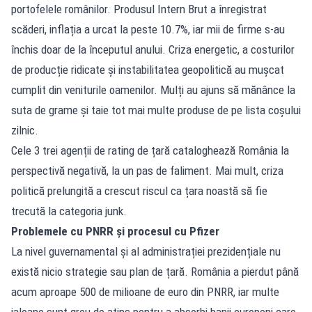
portofelele românilor. Produsul Intern Brut a înregistrat
scăderi, inflația a urcat la peste 10.7%, iar mii de firme s-au
închis doar de la începutul anului. Criza energetic, a costurilor
de producție ridicate și instabilitatea geopolitică au mușcat
cumplit din veniturile oamenilor. Mulți au ajuns să mănânce la
suta de grame și taie tot mai multe produse de pe lista coșului
zilnic.
Cele 3 trei agenții de rating de țară cataloghează România la
perspectivă negativă, la un pas de faliment. Mai mult, criza
politică prelungită a crescut riscul ca țara noastă să fie
trecută la categoria junk.
Problemele cu PNRR și procesul cu Pfizer
La nivel guvernamental și al administrației prezidențiale nu
există nicio strategie sau plan de țară. România a pierdut până
acum aproape 500 de milioane de euro din PNRR, iar multe
jaloane sunt greu de atins pentru a absorbi banii europeni care