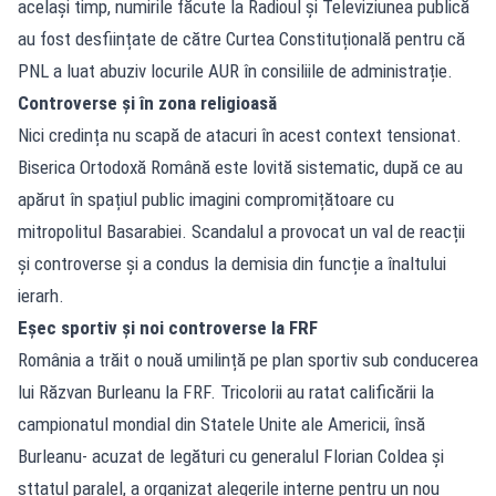
același timp, numirile făcute la Radioul și Televiziunea publică
au fost desființate de către Curtea Constituțională pentru că
PNL a luat abuziv locurile AUR în consiliile de administrație.
Controverse și în zona religioasă
Nici credința nu scapă de atacuri în acest context tensionat.
Biserica Ortodoxă Română este lovită sistematic, după ce au
apărut în spațiul public imagini compromițătoare cu
mitropolitul Basarabiei. Scandalul a provocat un val de reacții
și controverse și a condus la demisia din funcție a înaltului
ierarh.
Eșec sportiv și noi controverse la FRF
România a trăit o nouă umilință pe plan sportiv sub conducerea
lui Răzvan Burleanu la FRF. Tricolorii au ratat calificării la
campionatul mondial din Statele Unite ale Americii, însă
Burleanu- acuzat de legături cu generalul Florian Coldea și
sttatul paralel, a organizat alegerile interne pentru un nou