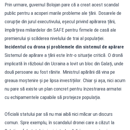
Prin urmare, guvernul Bolojan pare că a creat acest scandal
public pentru a acoperi marile probleme ale țării. Dosarele de
corupție din jurul executivului, eșecul privind apărarea țării,
împărțirea miliardelor din SAFE pentru firmele de casă ale
premierului și scăderea nivelului de trai al populației.
Incidentul cu drona și problemele din sistemul de apărare
Sistemul de apărare a țării este într-o situație critică. O dronă
implicată în războiul din Ucraina a lovit un bloc din Galați, unde
două persoane au fost rănite. Ministrul apărării dă vina pe
greaua moștenire și pe lipsa investițiilor. Chiar și așa, nici acum
nu pare să existe un plan concret pentru înzestrarea armatei
cu echipamentele capabile să protejeze populația.
Oficialii statului par să nu mai aibă nici măcar un discurs
comun. Spre exemplu, în scandalul dronei care a căzut la