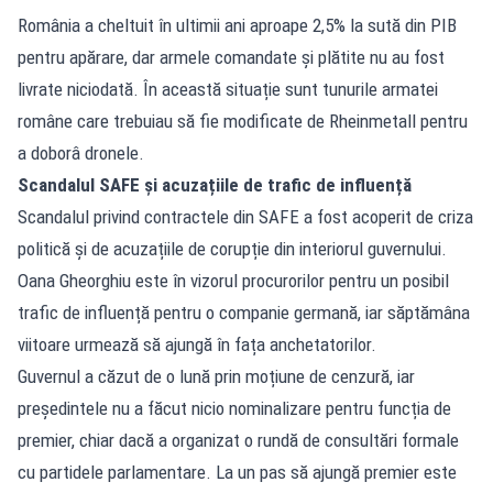
România a cheltuit în ultimii ani aproape 2,5% la sută din PIB
pentru apărare, dar armele comandate și plătite nu au fost
livrate niciodată. În această situație sunt tunurile armatei
române care trebuiau să fie modificate de Rheinmetall pentru
a doborâ dronele.
Scandalul SAFE și acuzațiile de trafic de influență
Scandalul privind contractele din SAFE a fost acoperit de criza
politică și de acuzațiile de corupție din interiorul guvernului.
Oana Gheorghiu este în vizorul procurorilor pentru un posibil
trafic de influență pentru o companie germană, iar săptămâna
viitoare urmează să ajungă în fața anchetatorilor.
Guvernul a căzut de o lună prin moțiune de cenzură, iar
președintele nu a făcut nicio nominalizare pentru funcția de
premier, chiar dacă a organizat o rundă de consultări formale
cu partidele parlamentare. La un pas să ajungă premier este