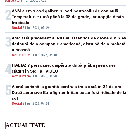
Sanatate
·
31 iul. 2026, 07:29
2
ANM a emis cod galben și cod portocaliu de caniculă.
Temperaturile urcă până la 38 de grade, iar nopțile devin
tropicale
Social
-
31 iul. 2026, 07:39
3
Atac fără precedent al Rusiei. O fabrică de drone din Kiev
deținută de o companie americană, distrusă de o rachetă
rusească
Actualitate
-
31 iul. 2026, 07:40
4
ITALIA: 7 persoane, dispărute după prăbușirea unei
clădiri în Sicilia | VIDEO
Actualitate
-
31 iul. 2026, 07:50
5
Alertă aeriană la graniță pentru a treia oară în 24 de ore.
Două aeronave Eurofighter britanice au fost ridicate de la
sol
Social
-
31 iul. 2026, 07:24
ACTUALITATE