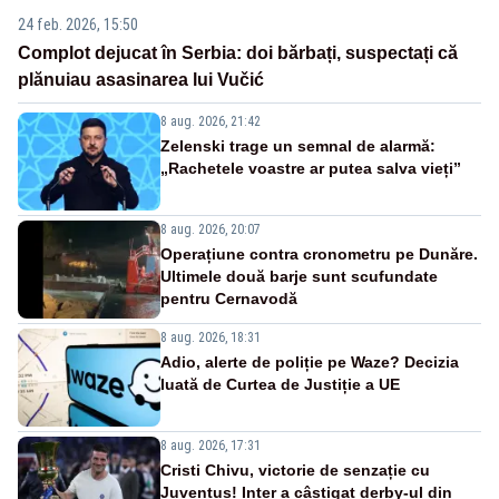
24 feb. 2026, 15:50
Complot dejucat în Serbia: doi bărbați, suspectați că
plănuiau asasinarea lui Vučić
8 aug. 2026, 21:42
Zelenski trage un semnal de alarmă:
„Rachetele voastre ar putea salva vieți”
8 aug. 2026, 20:07
Operațiune contra cronometru pe Dunăre.
Ultimele două barje sunt scufundate
pentru Cernavodă
8 aug. 2026, 18:31
Adio, alerte de poliție pe Waze? Decizia
luată de Curtea de Justiție a UE
8 aug. 2026, 17:31
Cristi Chivu, victorie de senzație cu
Juventus! Inter a câștigat derby-ul din