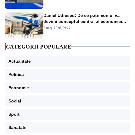
în stare permanentă de alertă
Daniel Udrescu: De ce patrimoniul va
deveni conceptul central al economiei
viitoare?
2 aug. 2026, 09:22
CATEGORII POPULARE
Actualitate
Politica
Economie
Social
Sport
Sanatate