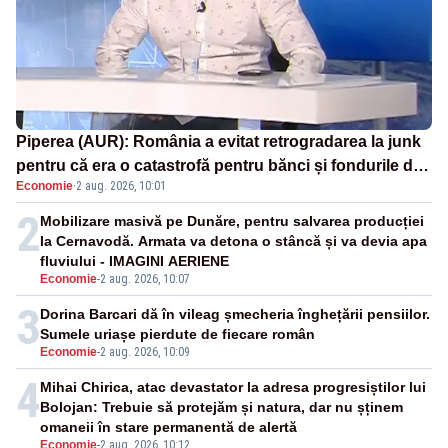
Piperea (AUR): România a evitat retrogradarea la junk
pentru că era o catastrofă pentru bănci și fondurile de
Economie
·
2 aug. 2026, 10:01
pensii
2
Mobilizare masivă pe Dunăre, pentru salvarea producției
la Cernavodă. Armata va detona o stâncă și va devia apa
fluviului - IMAGINI AERIENE
Economie
-
2 aug. 2026, 10:07
3
Dorina Barcari dă în vileag șmecheria înghețării pensiilor.
Sumele uriașe pierdute de fiecare român
Economie
-
2 aug. 2026, 10:09
4
Mihai Chirica, atac devastator la adresa progresiștilor lui
Bolojan: Trebuie să protejăm și natura, dar nu șținem
omaneii în stare permanentă de alertă
Economie
-
2 aug. 2026, 10:12