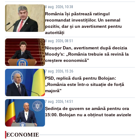
8 aug. 2026, 10:38
România își păstrează ratingul
recomandat investițiilor. Un semnal
pozitiv, dar și un avertisment pentru
autorități
8 aug. 2026, 08:51
Nicușor Dan, avertisment după decizia
Moody’s: „România trebuie să revină la
creștere economică”
7 aug. 2026, 15:26
PSD, replică dură pentru Bolojan:
„România este într-o situație de forță
majoră”
7 aug. 2026, 14:51
Ședința de guvern se amână pentru ora
15:00. Bolojan nu a obținut toate avizele
ECONOMIE