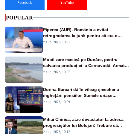
Facebook
YouTube
POPULAR
Piperea (AUR): România a evitat
retrogradarea la junk pentru că era o
catastrofă pentru bănci și fondurile de
2 aug. 2026, 10:01
pensii
Mobilizare masivă pe Dunăre, pentru
salvarea producției la Cernavodă. Armata
va detona o stâncă și va devia apa
2 aug. 2026, 10:07
fluviului - IMAGINI AERIENE
Dorina Barcari dă în vileag șmecheria
înghețării pensiilor. Sumele uriașe
pierdute de fiecare român
2 aug. 2026, 10:09
Mihai Chirica, atac devastator la adresa
progresiștilor lui Bolojan: Trebuie să
protejăm și natura, dar nu șținem omaneii
2 aug. 2026, 10:12