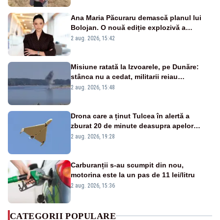
Ana Maria Păcuraru demască planul lui
Bolojan. O nouă ediție explozivă a
emisiunii „Miza Zilei” la Realitatea PLUS
2 aug. 2026, 15:42
Misiune ratată la Izvoarele, pe Dunăre:
stânca nu a cedat, militarii reiau
detonările luni – VIDEO
2 aug. 2026, 15:48
Drona care a ținut Tulcea în alertă a
zburat 20 de minute deasupra apelor
României. Au fost ridicate două F-16
2 aug. 2026, 19:28
Carburanții s-au scumpit din nou,
motorina este la un pas de 11 lei/litru
2 aug. 2026, 15:36
CATEGORII POPULARE