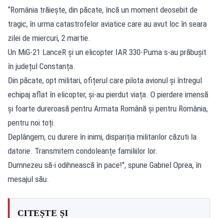
“România trăiește, din păcate, încă un moment deosebit de
tragic, în urma catastrofelor aviatice care au avut loc în seara
zilei de miercuri, 2 martie.
Un MiG-21 LanceR și un elicopter IAR 330-Puma s-au prăbușit
în județul Constanța.
Din păcate, opt militari, ofițerul care pilota avionul și întregul
echipaj aflat în elicopter, și-au pierdut viața. O pierdere imensă
și foarte dureroasă pentru Armata Română și pentru România,
pentru noi toți.
Deplângem, cu durere în inimi, dispariția militarilor căzuti la
datorie. Transmitem condoleanțe familiilor lor.
Dumnezeu să-i odihnească în pace!", spune Gabriel Oprea, în
mesajul său.
CITEȘTE ȘI