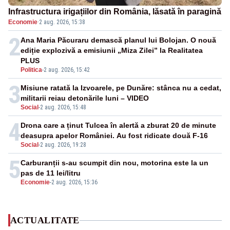
Infrastructura irigațiilor din România, lăsată în paragină
Economie
·
2 aug. 2026, 15:38
2
Ana Maria Păcuraru demască planul lui Bolojan. O nouă
ediție explozivă a emisiunii „Miza Zilei” la Realitatea
PLUS
Politica
-
2 aug. 2026, 15:42
3
Misiune ratată la Izvoarele, pe Dunăre: stânca nu a cedat,
militarii reiau detonările luni – VIDEO
Social
-
2 aug. 2026, 15:48
4
Drona care a ținut Tulcea în alertă a zburat 20 de minute
deasupra apelor României. Au fost ridicate două F-16
Social
-
2 aug. 2026, 19:28
5
Carburanții s-au scumpit din nou, motorina este la un
pas de 11 lei/litru
Economie
-
2 aug. 2026, 15:36
ACTUALITATE