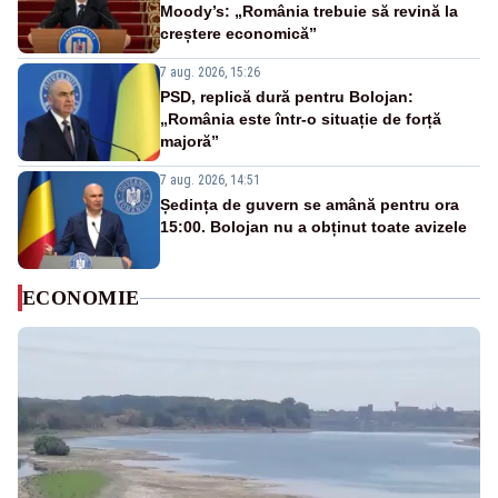
Moody’s: „România trebuie să revină la
creștere economică”
7 aug. 2026, 15:26
PSD, replică dură pentru Bolojan:
„România este într-o situație de forță
majoră”
7 aug. 2026, 14:51
Ședința de guvern se amână pentru ora
15:00. Bolojan nu a obținut toate avizele
ECONOMIE