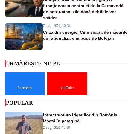
funcționare a centralei de la Cernavodă
de patru-cinci zile dacă debitele vor
scădea
7 aug. 2026, 10:43
Criza din energie. Cine scapă de măsurile
de raționalizare impuse de Bolojan
URMĂREȘTE-NE PE
Facebook
YouTube
POPULAR
Infrastructura irigațiilor din România,
lăsată în paragină
2 aug. 2026, 15:38