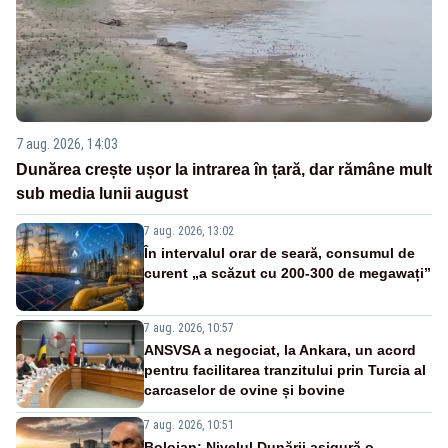
7 aug. 2026, 14:03
Dunărea crește ușor la intrarea în țară, dar rămâne mult
sub media lunii august
7 aug. 2026, 13:02
În intervalul orar de seară, consumul de
curent „a scăzut cu 200-300 de megawați”
7 aug. 2026, 10:57
ANSVSA a negociat, la Ankara, un acord
pentru facilitarea tranzitului prin Turcia al
carcaselor de ovine și bovine
7 aug. 2026, 10:51
Bolojan: Nivelul Dunării asigură o