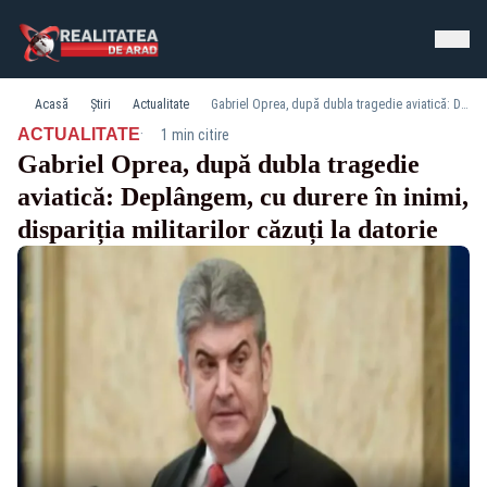
Acasă
Știri
Actualitate
Gabriel Oprea, după dubla tragedie aviatică: Deplângem, cu durere în inimi, dispariția militarilor căzuți la datorie
·
ACTUALITATE
1 min citire
Gabriel Oprea, după dubla tragedie
aviatică: Deplângem, cu durere în inimi,
dispariția militarilor căzuți la datorie