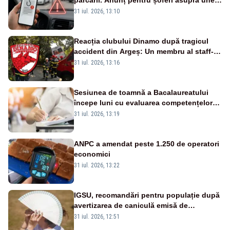
parcării. Anunț pentru șoferi asupra unei
noi metode de fraudă online
31 iul. 2026, 13:10
Reacția clubului Dinamo după tragicul
accident din Argeș: Un membru al staff-
ului medical a murit, antrenorul Adrian
31 iul. 2026, 13:16
Ropotan este în spital
Sesiunea de toamnă a Bacalaureatului
începe luni cu evaluarea competențelor
orale la Limba română
31 iul. 2026, 13:19
ANPC a amendat peste 1.250 de operatori
economici
31 iul. 2026, 13:22
IGSU, recomandări pentru populație după
avertizarea de caniculă emisă de
meteorologi
31 iul. 2026, 12:51