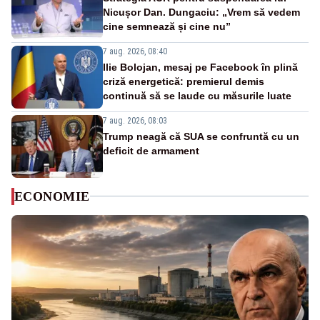
Nicușor Dan. Dungaciu: „Vrem să vedem
cine semnează și cine nu”
7 aug. 2026, 08:40
Ilie Bolojan, mesaj pe Facebook în plină
criză energetică: premierul demis
continuă să se laude cu măsurile luate
7 aug. 2026, 08:03
Trump neagă că SUA se confruntă cu un
deficit de armament
ECONOMIE