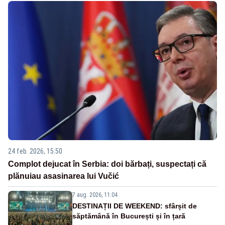
24 feb. 2026, 15:50
Complot dejucat în Serbia: doi bărbați, suspectați că
plănuiau asasinarea lui Vučić
7 aug. 2026, 11:04
DESTINAȚII DE WEEKEND: sfârșit de
săptămână în București și în țară