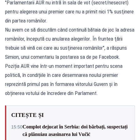
"Parlamentarii AUR nu intră în sala de vot (secret/nesecret)
pentru alegerea unui premier care nu a primit nici 1% susţinere
din partea românilor.
Nu avem ce să discutăm când continuă bătaia de joc la adresa
românilor, începută cu anularea alegerilor. În fruntea ţării
trebuie să vină cei care au susţinerea românilor'', a răspuns
Simion, unui comentariu la postarea sa de pe Facebook.
Poziția AUR vine într-un moment important pentru scena
politică, în condițiile în care desemnarea noului premier
reprezintă primul pas în formarea viitorului Guvern și în
obținerea votului de încredere din Parlament.
CITEȘTE ȘI
Complot dejucat în Serbia: doi bărbați, suspectați
15:50
că plănuiau asasinarea lui Vučić