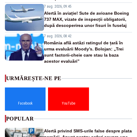
7 aug. 2026, 09:45
Alertă în aviație! Sute de avioane Boeing
737 MAX, vizate de inspecții obligatorii,
după descoperirea unor fisuri în fuselaj
7 aug. 2026, 08:42
România află astăzi ratingul de țară în
urma evaluării Moody’s. Bolojan: „Trei
sunt factorii-cheie care stau la baza
acestor evaluări”
URMĂREȘTE-NE PE
Facebook
YouTube
POPULAR
Alertă privind SMS-urile false despre plata