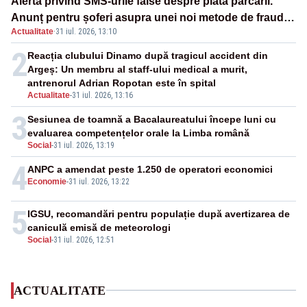
Alertă privind SMS-urile false despre plata parcării.
Anunț pentru șoferi asupra unei noi metode de fraudă
Actualitate
·
31 iul. 2026, 13:10
online
2
Reacția clubului Dinamo după tragicul accident din
Argeș: Un membru al staff-ului medical a murit,
antrenorul Adrian Ropotan este în spital
Actualitate
-
31 iul. 2026, 13:16
3
Sesiunea de toamnă a Bacalaureatului începe luni cu
evaluarea competențelor orale la Limba română
Social
-
31 iul. 2026, 13:19
4
ANPC a amendat peste 1.250 de operatori economici
Economie
-
31 iul. 2026, 13:22
5
IGSU, recomandări pentru populație după avertizarea de
caniculă emisă de meteorologi
Social
-
31 iul. 2026, 12:51
ACTUALITATE