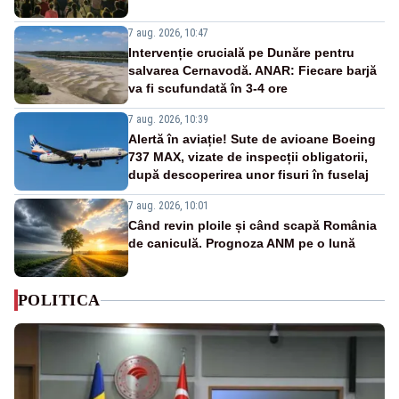
7 aug. 2026, 10:47
Intervenție crucială pe Dunăre pentru
salvarea Cernavodă. ANAR: Fiecare barjă
va fi scufundată în 3-4 ore
7 aug. 2026, 10:39
Alertă în aviație! Sute de avioane Boeing
737 MAX, vizate de inspecții obligatorii,
după descoperirea unor fisuri în fuselaj
7 aug. 2026, 10:01
Când revin ploile și când scapă România
de caniculă. Prognoza ANM pe o lună
POLITICA