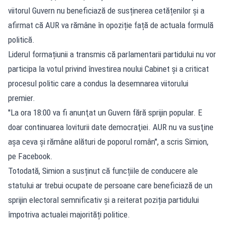
viitorul Guvern nu beneficiază de susținerea cetățenilor și a
afirmat că AUR va rămâne în opoziție față de actuala formulă
politică.
Liderul formațiunii a transmis că parlamentarii partidului nu vor
participa la votul privind învestirea noului Cabinet și a criticat
procesul politic care a condus la desemnarea viitorului
premier.
''La ora 18:00 va fi anunţat un Guvern fără sprijin popular. E
doar continuarea loviturii date democraţiei. AUR nu va susţine
aşa ceva şi rămâne alături de poporul român'', a scris Simion,
pe Facebook.
Totodată, Simion a susținut că funcțiile de conducere ale
statului ar trebui ocupate de persoane care beneficiază de un
sprijin electoral semnificativ și a reiterat poziția partidului
împotriva actualei majorități politice.