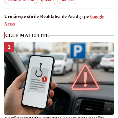
George Simion
guvern
premier
Urmărește știrile Realitatea de Arad și pe
Google
News
CELE MAI CITITE
1